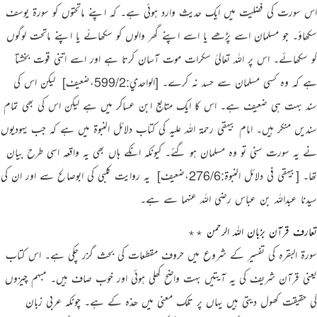
اس سورت کی فضلیت میں ایک حدیث وارد ہوئی ہے۔ کہ اپنے ماتحتوں کو سورۃ یوسف
سکھاؤ۔ جو مسلمان اسے پڑھے یا اسے اپنے گھر والوں کو سکھائے یا اپنے ماتحت لوگوں
کو سکھائے۔ اس پر اللہ تعالیٰ سکرات موت آسان کرتا ہے اور اسے اتنی قوت بخشتا
ہے کہ وہ کسی مسلمان سے حسد نہ کرے۔
[الواحدي:599/2،ضعیف]
‏ لیکن اس کی
سند بہت ہی ضعیف ہے۔ اس کا ایک متابع ابن عساکر میں ہے لیکن اس کی بھی تمام
سندیں منکر ہیں۔ امام بیہقی رحمۃ اللہ علیہ کی کتاب دلائل النبوۃ میں ہے کہ جب یہودیوں
نے یہ سورت سنی تو وہ مسلمان ہو گئے۔ کیونکہ انکے ہاں بھی یہ واقعہ اسی طرح بیان
تھا۔
[بيهقي في دلائل النبوة:276/6،ضعیف]
‏ یہ روایت کلبی کی ابوصالح سے اور ان کی
سیدنا عبداللہ بن عباس رضی اللہ عنہما سے ہے۔
تعارف قرآن بزبان اللہ الرحمن ٭٭
سورۃ البقرہ کی تفسیر کے شروع میں حروف مقطعات کی بحث گزر چکی ہے۔ اس کتاب
یعنی قرآن شریف کی یہ آیتیں بہت واضح کھلی ہوئی اور خوب صاف ہیں۔ مبہم چیزوں
کی حقیقت کھول دیتی ہیں یہاں پر تلک معنی میں ھذہ کے ہے۔ چونکہ عربی زبان