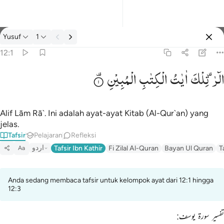
tafsir: Yusuf 12:1
Yusuf
1
Masuk
12:1
الٓرٰ ۫
تِلْكَ
اٰیٰتُ
الْكِتٰبِ
الْمُبِیْنِ
الر تلك ايات الكتاب المبين ١
الٓر ۚ تِلْكَ ءَايَـٰتُ ٱلْكِتَـٰبِ ٱلْمُبِينِ ١
Alif Lām Rā`. Ini adalah ayat-ayat Kitab (Al-Qur`an) yang
jelas.
Tafsir
Pelajaran
Refleksi
اردو
Tafsir Ibn Kathir
Fi Zilal Al-Quran
Bayan Ul Quran
T
Aa
Anda sedang membaca tafsir untuk kelompok ayat dari 12:1 hingga
12:3
تفسیر سورۃ یوسف: