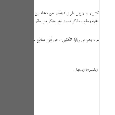
Portu
هارون بن كثير ، به ، ومن طريق شبابة ، عن مخلد بن
русск
صلى الله عليه وسلم - فذكر نحوه وهو منكر من سائر
Shqip
ภาษา
تها ما عندهم . وهو من رواية الكلبي ، عن أبي صالح ،
Türkç
اردو
简体
المبهمة ويفسرها ويبينها .
Melay
Españ
Kiswah
Tiếng 