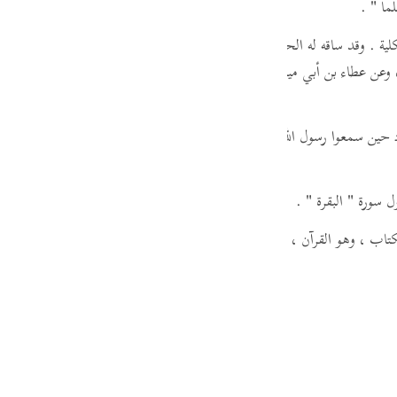
ما "
.
guês
ية . وقد ساقه له الحافظ ابن عساكر متابعا من طريق القاسم بن الحكم ، عن 
ий
وعن عطاء بن أبي ميمونة ، عن زر بن حبيش ، عن أبي بن كعب ، عن النبي - 
ไทย
حين سمعوا رسول الله - صلى الله عليه وسلم - يتلو هذه السورة أسلموا لموافق
e
ول سورة
" البقرة "
.
中文
تاب ، وهو القرآن ،
( المبين )
أي : الواضح الجلي ، الذي يفصح عن الأشياء 
u
ol
ili
Việt