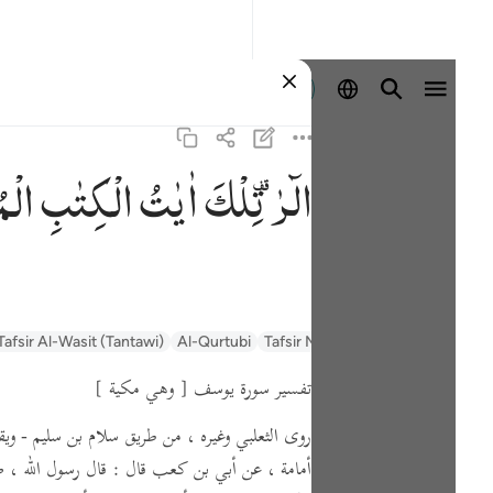
Masuk
الٓرٰ ۫
تِلْكَ
اٰیٰتُ
الْكِتٰبِ
الْم
السعدي Al-Sa'di
Tafsir Muyassar
Al-Qurtubi
Tafsir Al-Wasit (Tantawi)
تفسير سورة يوسف
[ وهي مكية ]
روى الثعلبي وغيره ، من طريق سلام بن سليم -
ويق
أمامة ،
عن أبي بن كعب قال :
قال رسول الله ،
صل