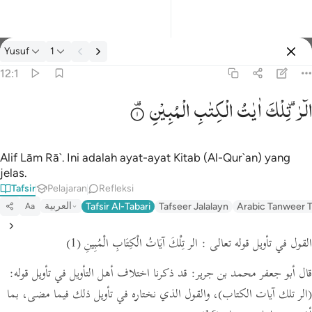
tafsir: Yusuf 12:1
Yusuf
1
Masuk
12:1
الٓرٰ ۫
تِلْكَ
اٰیٰتُ
الْكِتٰبِ
الْمُبِیْنِ
الر تلك ايات الكتاب المبين ١
الٓر ۚ تِلْكَ ءَايَـٰتُ ٱلْكِتَـٰبِ ٱلْمُبِينِ ١
Alif Lām Rā`. Ini adalah ayat-ayat Kitab (Al-Qur`an) yang
jelas.
Tafsir
Pelajaran
Refleksi
العربية
Tafsir Al-Tabari
Tafseer Jalalayn
Arabic Tanweer T
Aa
القول في تأويل قوله تعالى : الر تِلْكَ آيَاتُ الْكِتَابِ الْمُبِينِ
(1)
قال أبو جعفر محمد بن جرير: قد ذكرنا اختلاف أهل التأويل في تأويل قوله:
(الر تلك آيات الكتاب)
، والقول الذي نختاره في تأويل ذلك فيما مضى، بما