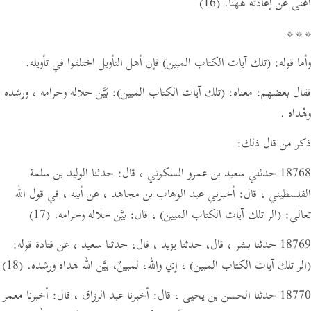
أغنى عن إعادته ههنا.
(16)
* * *
وأما قوله:
(تلك آيات الكتاب المبين)
فإن أهل التأويل اختلفوا في تأويله.
فقال بعضهم: معناه:
(تلك آيات الكتاب المبين)
: بَيَّن حلاله وحرامه ، ورشده
وهُداه .
ذكر من قال ذلك:
18768 حدثني سعيد بن عمرو السكوني ،
قال:
حدثنا الوليد بن سلمة
الفلسطيني ،
قال:
أخبرني عبد الوهاب بن مجاهد ، عن أبيه ،
في قول الله
تعالى:
(الر تلك آيات الكتاب المبين)
،
قال:
بيَّن حلاله وحرامه.
(17)
18769 حدثنا بشر ، قال، حدثنا يزيد ، قال، حدثنا سعيد ،
عن قتادة قوله:
(الر تلك آيات الكتاب المبين)
، إي والله، لمبينٌ، بيَّن الله هداه ورشده.
(18)
18770 حدثنا الحسن بن يحيى ،
قال:
أخبرنا عبد الرزاق ،
قال:
أخبرنا معمر