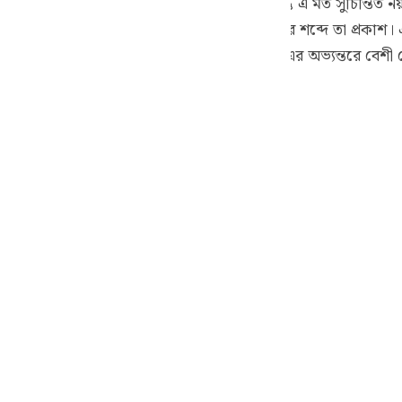
িশেষ পদ্ধতিতে পাকা করার পরই পবিত্র হয়। কিন্তু এ মত সুচিন্তিত ন
guês
 কারণে জুতা খুলতে বলা হয়েছিল; যেমন কুরআনের শব্দে তা প্রকাশ।
ий
উপত্যকার পবিত্রতার প্রভাব খালি পায়ে মূসা (আঃ)-এর অভ্যন্তরে বে
ไทย
e
中文
u
ol
ili
Việt