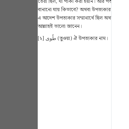
তৈরী ছিল, যা পাকা করা হয়নি। আর পশুর চামড়া ব
Portu
বানানো যায় কিভাবে? অথবা উপত্যকার পবিত্রতার
русск
এ আদেশ উপত্যকার সম্মানার্থে ছিল অথবা যাতে 
আল্লাহই ভালো জানেন।
Shqip
[২] طُوى (তুওয়া) ঐ উপত্যকার নাম।
ภาษา
Türkç
اردو
简体
Melay
Españ
Kiswah
Tiếng 