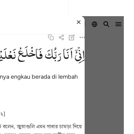
Masuk
اِنِّیْۤ
اَنَا
رَبُّكَ
فَاخْلَعْ
نَعْلَ ۚ
nya engkau berada di lembah
[২]
 বলেন, জুতাগুলি এমন গাধার চামড়া দিয়ে