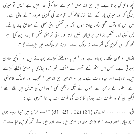
کچھ وحی کیا جاتا ہے۔ میں ہی اللہ ہوں ‘ میرے سوا کوئی خدا نہیں ہے ‘ پس تو میری
بندگی کر اور میری یاد کے لئے نماز قائم کر۔ قیامت کی گھڑی ضرور آنے والی ہے۔
میں اس کا وقت مخفی رکھنا چاہتا ہوں تاکہ ہر متنفس اپنی سعی کے مطابق بدلہ پائے۔
پس کوئی ایسا شخص جو اس پر ایمان نہیں لاتا اور اپنی خواہش نفس کا بندہ بن گیا ہے
تجھ کو اس گھڑی کی فکر سے نہ روک دے ‘ ورنہ تو ہلاکت میں پڑجائے گا “۔
انسان کا خون خشک ہوجاتا ہے اور جسم پر رونگٹے کھڑے ہوجاتے ہیں اور کپکپی طاری
ہوجاتی ہے۔ محض اس منظر کے تصور سے ‘ ایک غیر آباد پہاڑی پر موسیٰ اکیلے کھڑے
ہیں۔ تاریک اور سیاہ رات ہے۔ ہر سو اندھیرا ہی اندھیرا ‘ عجیب اور خوفناک خاموشی
ہے ‘ طور کے دامن سے انہوں نے آگ دیکھی تھی ‘ وہ اس کی تلاش میں نکلے تھے ‘
لیکن ان کو ہر طرف سے پوری کائنات کی طرف سے یہ ندا آرہی ہے :
انی۔۔۔۔۔۔۔۔۔۔ لما یوحی (31) (02 : 21۔ 31) ” اے موسیٰ میں تیرا رب ہوں
‘ جو تیاں اتار دے ‘ تو وادی مقدس طوی میں ہے اور میں نے تجھ کو چن لیا ہے “۔