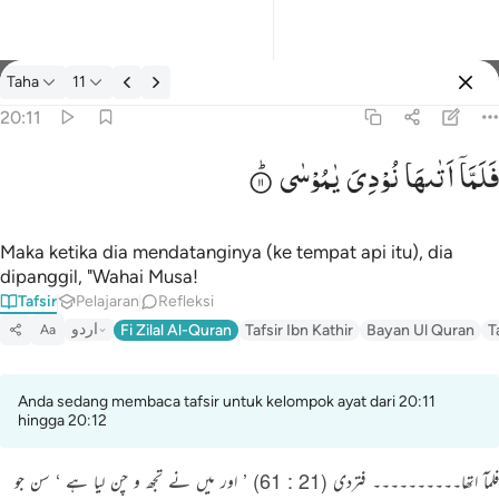
tafsir: Taha 20:11
Taha
11
Masuk
20:11
فَلَمَّاۤ
اَتٰىهَا
نُوْدِیَ
یٰمُوْسٰی
فلما اتاها نودي يا موسى ١١
فَلَمَّآ أَتَىٰهَا نُودِىَ يَـٰمُوسَىٰٓ ١١
Maka ketika dia mendatanginya (ke tempat api itu), dia
dipanggil, "Wahai Musa!
Tafsir
Pelajaran
Refleksi
اردو
Fi Zilal Al-Quran
Tafsir Ibn Kathir
Bayan Ul Quran
T
Aa
Anda sedang membaca tafsir untuk kelompok ayat dari 20:11
hingga 20:12
فلمآ اتھا۔۔۔۔۔۔۔۔۔۔ فتردی (21 : 61) ’ اور میں نے تجھ و چن لیا ہے ‘ سن جو