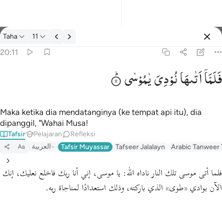
tafsir: Taha 20:11
Taha
11
Masuk
20:11
فَلَمَّاۤ
اَتٰىهَا
نُوْدِیَ
یٰمُوْسٰی
فلما اتاها نودي يا موسى ١١
فَلَمَّآ أَتَىٰهَا نُودِىَ يَـٰمُوسَىٰٓ ١١
Maka ketika dia mendatanginya (ke tempat api itu), dia
dipanggil, "Wahai Musa!
Tafsir
Pelajaran
Refleksi
العربية
Tafsir Muyassar
Tafseer Jalalayn
Arabic Tanweer 
Aa
فلما أتى موسى تلك النار ناداه الله:
يا موسى، إني أنا ربك فاخلع نعليك، إنك
الآن بوادي
«طوى»
الذي باركته، وذلك استعدادًا لمناجاة ربه.