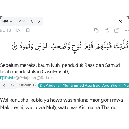
tafsir: Qaf 50:12
Qaf
12
Masuk
50:12
كَذَّبَتْ
قَبْلَهُمْ
قَوْمُ
نُوْحٍ
وَّاَصْحٰبُ
الرَّسِّ
وَثَمُوْدُ
كذبت قبلهم قوم نوح واصحاب الرس وثمود ١٢
كَذَّبَتْ قَبْلَهُمْ قَوْمُ نُوحٍۢ وَأَصْحَـٰبُ ٱلرَّسِّ وَثَمُودُ ١٢
Sebelum mereka, kaum Nuh, penduduk Rass dan Samud
telah mendustakan (rasul-rasul),
Tafsir
Pelajaran
Refleksi
Kiswahili
Dr. Abdullah Muhammad Abu Bakr And Sheikh Na
Aa
Walikanusha, kabla ya hawa washirikina miongoni mwa
Makureshi, watu wa Nūḥ, watu wa Kisima na Thamūd.