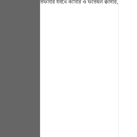
তফসীর ইবনে কাসীর ও ফাতহুল ক্বাদীর, সূরা 
Portu
русск
Shqip
ภาษา
Türkç
اردو
简体
Melay
Españ
Kiswah
Tiếng 