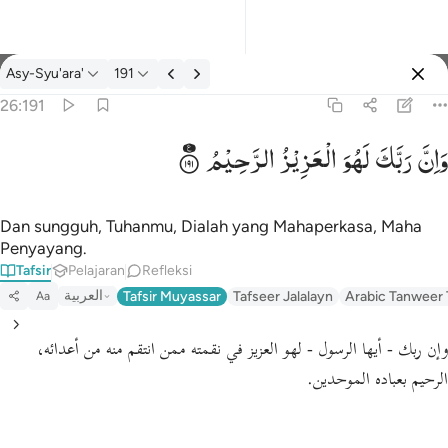
tafsir: Asy-Syu'ara' 26:191
Asy-Syu'ara'
191
Masuk
26:191
وَاِنَّ
رَبَّكَ
لَهُوَ
الْعَزِیْزُ
الرَّحِیْمُ
وان ربك لهو العزيز الرحيم ١٩١
وَإِنَّ رَبَّكَ لَهُوَ ٱلْعَزِيزُ ٱلرَّحِيمُ ١٩١
Dan sungguh, Tuhanmu, Dialah yang Mahaperkasa, Maha
Penyayang.
Tafsir
Pelajaran
Refleksi
العربية
Tafsir Muyassar
Tafseer Jalalayn
Arabic Tanweer 
Aa
وإن ربك - أيها الرسول - لهو العزيز في نقمته ممن انتقم منه من أعدائه،
الرحيم بعباده الموحدين.