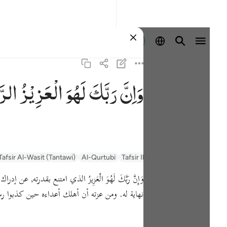
Masuk
وَاِنَّ
رَبَّكَ
لَهُوَ
الْعَزِیْزُ
الرّ
Tafsir Al-Wasit (Tantawi)
Al-Qurtubi
Tafsir Ibn Kathir
Tafsir Muyassar
وَإِنَّ رَبَّكَ لَهُوَ الْعَزِيزُ الذي امتنع بقدرته
نهاية له. ومن عزته أن أهلك أعداءه حين كذبوا ر.