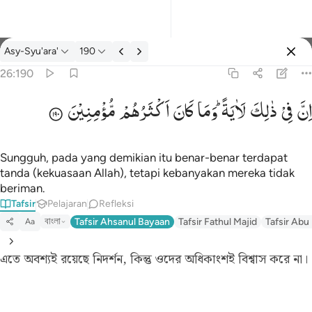
tafsir: Asy-Syu'ara' 26:190
Asy-Syu'ara'
190
Masuk
26:190
اِنَّ
فِیْ
ذٰلِكَ
لَاٰیَةً ؕ
وَمَا
كَانَ
اَكْثَرُهُمْ
مُّؤْمِنِیْنَ
ان في ذالك لاية وما كان اكثرهم مومنين ١٩٠
إِنَّ فِى ذَٰلِكَ لَـَٔايَةًۭ ۖ وَمَا كَانَ أَكْثَرُهُم مُّؤْمِنِينَ ١٩٠
Sungguh, pada yang demikian itu benar-benar terdapat
tanda (kekuasaan Allah), tetapi kebanyakan mereka tidak
beriman.
Tafsir
Pelajaran
Refleksi
বাংলা
Tafsir Ahsanul Bayaan
Tafsir Fathul Majid
Tafsir Abu
Aa
এতে অবশ্যই রয়েছে নিদর্শন, কিন্তু ওদের অধিকাংশই বিশ্বাস করে না।