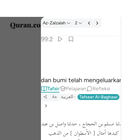
tafsir: Az-Zalzalah 99:2
Az-Zalzalah
2
Pilih 
99:2
Englis
واخرجت الارض اثقالها ٢
العربية
وَأَخْرَجَتِ ٱلْأَرْضُ أَثْقَالَهَا ٢
বাংলা
dan bumi telah mengeluarkan beba
ارسی
Tafsir
Pelajaran
Refleksi
França
العربية
Tafseer Al-Baghawi
Tafseer J
Aa
Indon
Italia
سفيان ، حدثنا مسلم بن الحجاج ، حدثنا واصل بن عبد
Dutch
أرض أفلاذ كبدها أمثال
[ الأسطوان ]
من الذهب