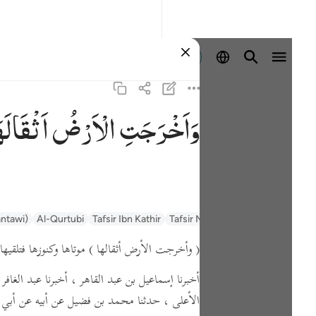
Masuk
وَاَخْرَجَتِ
الْاَرْضُ
اَثْقَالَه
السعدي Al-Sa'di
Tafsir Muyassar
Tafsir Ibn Kathir
Al-Qurtubi
antawi)
( وأخرجت الأرض أثقالها )
موتاها وكنوزها فتلقيه
أخبرنا إسماعيل بن عبد القاهر ، أخبرنا عبد ال
الأعلى ، حدثنا محمد بن فضيل عن أبيه عن أبي 