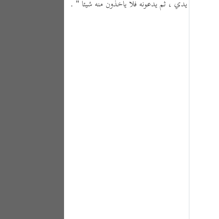
ا قطعت يدي ، ثم يدعونه فلا يأخذون منه شيئا "
.
Portu
русск
Shqip
ภาษา
Türkç
اردو
简体
Melay
Españ
Kiswah
Tiếng 