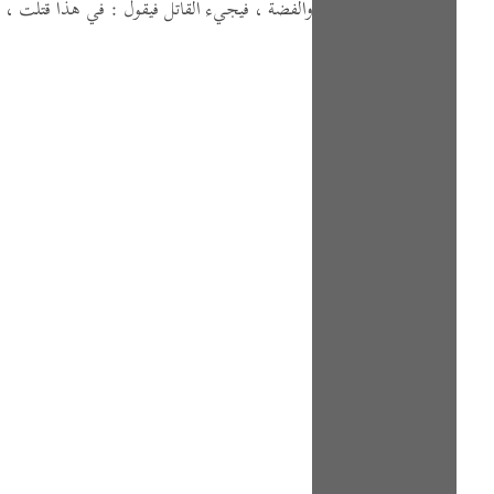
والفضة ،
فيجيء القاتل فيقول :
في هذا قتلت ،
و