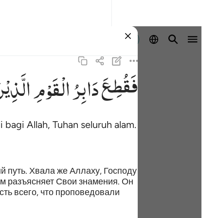
Masuk
فَقُطِعَ
دَابِرُ
الْقَوْمِ
الَّذِیْ
bagi Allah, Tuhan seluruh alam.
 путь. Хвала же Аллаху, Господу
м разъясняет Свои знамения. Он
ть всего, что проповедовали