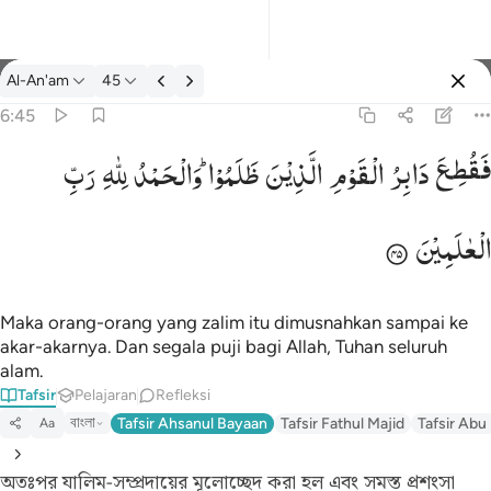
tafsir: Al-An'am 6:45
Al-An'am
45
Masuk
6:45
فَقُطِعَ
دَابِرُ
الْقَوْمِ
الَّذِیْنَ
ظَلَمُوْا ؕ
وَالْحَمْدُ
لِلّٰهِ
رَبِّ
فقطع دابر القوم الذين ظلموا والحمد لله رب العالمين ٤٥
َابِرُ ٱلْقَوْمِ ٱلَّذِينَ ظَلَمُوا۟ ۚ وَٱلْحَمْدُ لِلَّهِ رَبِّ ٱلْعَـٰلَمِينَ ٤٥
الْعٰلَمِیْنَ
Maka orang-orang yang zalim itu dimusnahkan sampai ke
akar-akarnya. Dan segala puji bagi Allah, Tuhan seluruh
alam.
Tafsir
Pelajaran
Refleksi
বাংলা
Tafsir Ahsanul Bayaan
Tafsir Fathul Majid
Tafsir Abu
Aa
অতঃপর যালিম-সম্প্রদায়ের মূলোচ্ছেদ করা হল এবং সমস্ত প্রশংসা