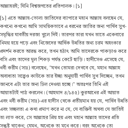
আল্লাহরই; যিনি বিশ্বজগতের প্রতিপালক। [১]
[১] এতে আল্লাহ-ভোলা জাতিদের ব্যাপারে মহান আল্লাহ বলছেন যে,
কখনো কখনো আমি সাময়িকভাবে এ ধরনের জাতির জন্য পার্থিব সুখ-
সমৃদ্ধির যাবতীয় দরজা খুলে দিই। তারপর তারা যখন তাতে একেবারে
নিমগ্ন হয়ে পড়ে এবং নিজেদের আর্থিক উন্নতির জন্য চরম অহংকার
প্রদর্শন করতে আরম্ভ করে, তখন হঠাৎ আমি তাদেরকে পাকড়াও করে
বসি এবং তাদের মূল শিকড় পর্যন্ত কেটে ছাড়ি। হাদীসেও এসেছে যে,
নবী করীম (সাঃ) বলেছেন, "যখন তোমরা দেখবে যে, মহান আল্লাহ
অবাধ্যতা সত্ত্বেও কাউকে তার ইচ্ছা অনুযায়ী পার্থিব সুখ দিচ্ছেন, তখন
জানবে এটা তার জন্য ঢিল দেওয়া হচ্ছে।" অতঃপর তিনি এই
আয়াতটাই পাঠ করলেন।
(আহমাদ ৪/১৪৫)
কুরআনের এই আয়াত
এবং নবী করীম (সাঃ)-এর হাদীস থেকে প্রতীয়মান হয় যে, পার্থিব উন্নতি
এবং সচ্ছলতা এ কথা প্রমাণ করে না যে, যে ব্যক্তিই অথবা যে জাতিই
তা লাভ করে, সে আল্লাহর প্রিয় হয় এবং মহান আল্লাহ তাদের প্রতি
সন্তুষ্ট থাকেন; যেমন, অনেকে তা মনে করে। বরং অনেকে তো