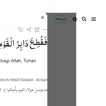
Masuk
فَقُطِعَ
دَابِرُ
الْقَوْم
bagi Allah, Tuhan
afsir Al-Wasit (Tantawi)
Al-Qurtubi
Tafsir Ibn Kathir
السعدي Al-Sa'di
فاستؤصل هؤلاء القوم وأُهلكوا إذ ك.