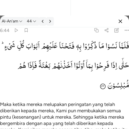
tafsir: Al-An'am 6:44
Al-An'am
44
Masuk
6:44
فَلَمَّا
نَسُوْا
مَا
ذُكِّرُوْا
بِهٖ
فَتَحْنَا
عَلَیْهِمْ
اَبْوَابَ
كُلِّ
شَیْءٍ ؕ
واب كل شيء حتى اذا فرحوا بما اوتوا اخذناهم بغتة فاذا هم مبلسون ٤٤
شَىْءٍ حَتَّىٰٓ إِذَا فَرِحُوا۟ بِمَآ أُوتُوٓا۟ أَخَذْنَـٰهُم بَغْتَةًۭ فَإِذَا هُم مُّبْلِسُونَ ٤٤
حَتّٰۤی
اِذَا
فَرِحُوْا
بِمَاۤ
اُوْتُوْۤا
اَخَذْنٰهُمْ
بَغْتَةً
فَاِذَا
هُمْ
مُّبْلِسُوْنَ
Maka ketika mereka melupakan peringatan yang telah
diberikan kepada mereka, Kami pun membukakan semua
pintu (kesenangan) untuk mereka. Sehingga ketika mereka
bergembira dengan apa yang telah diberikan kepada