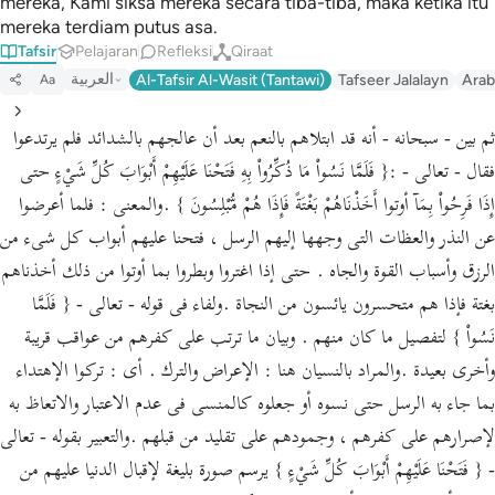
mereka, Kami siksa mereka secara tiba-tiba, maka ketika itu
mereka terdiam putus asa.
Tafsir
Pelajaran
Refleksi
Qiraat
العربية
Al-Tafsir Al-Wasit (Tantawi)
Tafseer Jalalayn
Arab
Aa
ثم بين - سبحانه - أنه قد ابتلاهم بالنعم بعد أن عالجهم بالشدائد فلم يرتدعوا
فقال - تعالى - :{ فَلَمَّا نَسُواْ مَا ذُكِّرُواْ بِهِ فَتَحْنَا عَلَيْهِمْ أَبْوَابَ كُلِّ شَيْءٍ حتى
إِذَا فَرِحُواْ بِمَآ أوتوا أَخَذْنَاهُمْ بَغْتَةً فَإِذَا هُمْ مُّبْلِسُونَ } .والمعنى : فلما أعرضوا
عن النذر والعظات التى وجهها إليهم الرسل ، فتحنا عليهم أبواب كل شىء من
الرزق وأسباب القوة والجاه . حتى إذا اغتروا وبطروا بما أوتوا من ذلك أخذناهم
بغتة فإذا هم متحسرون يائسون من النجاة .ولفاء فى قوله - تعالى - { فَلَمَّا
نَسُواْ } لتفصيل ما كان منهم . وبيان ما ترتب على كفرهم من عواقب قريبة
وأخرى بعيدة .والمراد بالنسيان هنا : الإعراض والترك . أى : تركوا الإهتداء
بما جاء به الرسل حتى نسوه أو جعلوه كالمنسى فى عدم الاعتبار والاتعاظ به
لإصرارهم على كفرهم ، وجمودهم على تقليد من قبلهم .والتعبير بقوله - تعالى
- { فَتَحْنَا عَلَيْهِمْ أَبْوَابَ كُلِّ شَيْءٍ } يرسم صورة بليغة لإقبال الدنيا عليهم من