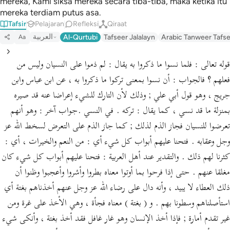
mereka, Kami siksa mereka secara tiba-tiba, maka ketika itu
mereka terdiam putus asa.
Tafsir
Pelajaran
Refleksi
Qiraat
العربية
Al-Qurtubi
Tafseer Jalalayn
Arabic Tanweer Tafs
Aa
قوله تعالى : فلما نسوا ما ذكروا به يقال : لم ذموا على النسيان وليس من
فعلهم ؟ فالجواب : أن نسوا بمعنى تركوا ما ذكروا به ، عن ابن عباس وابن
جريج ، وهو قول أبي علي ; وذلك لأن التارك للشيء إعراضا عنه قد صيره
بمنزلة ما قد نسي ، كما يقال : تركه . في النسي .جواب آخر : وهو أنهم
تعرضوا للنسيان فجاز الذم لذلك ; كما جاز الذم على التعرض لسخط الله عز
وجل وعقابه . فتحنا عليهم أبواب كل شيء أي : من النعم والخيرات ، أي :
كثرنا لهم ذلك . والتقدير عند أهل العربية : فتحنا عليهم أبواب كل شيء كان
مغلقا عنهم . حتى إذا فرحوا بما أوتوا معناه بطروا وأشروا وأعجبوا وظنوا أن
ذلك العطاء لا يبيد ، وأنه دال على رضاء الله عز وجل عنهم أخذناهم بغتة أي
استأصلناهم وسطونا بهم . و ( بغتة ) معناه فجأة ، وهي الأخذ على غرة ومن
غير تقدم أمارة ; فإذا أخذ الإنسان وهو غار غافل فقد أخذ بغتة ، وأنكى شيء