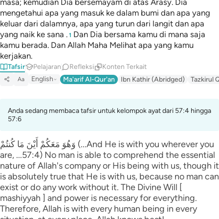
masa; kemudian Dia bersemayam di atas Arasy. Dia
mengetahui apa yang masuk ke dalam bumi dan apa yang
keluar dari dalamnya, apa yang turun dari langit dan apa
yang naik ke sana .
Dan Dia bersama kamu di mana saja
1
kamu berada. Dan Allah Maha Melihat apa yang kamu
kerjakan.
Tafsir
Pelajaran
Refleksi
Konten Terkait
English
Ma'arif Al-Qur'an
Ibn Kathir (Abridged)
Tazkirul 
Aa
Anda sedang membaca tafsir untuk kelompok ayat dari 57:4 hingga
57:6
وَهُوَ مَعَكُمْ أَيْنَ مَا كُنتُمْ (...And He is with you wherever you
are, ...57:4) No man is able to comprehend the essential
nature of Allah's company or His being with us, though it
is absolutely true that He is with us, because no man can
exist or do any work without it. The Divine Will [
mashiyyah ] and power is necessary for everything.
Therefore, Allah is with every human being in every