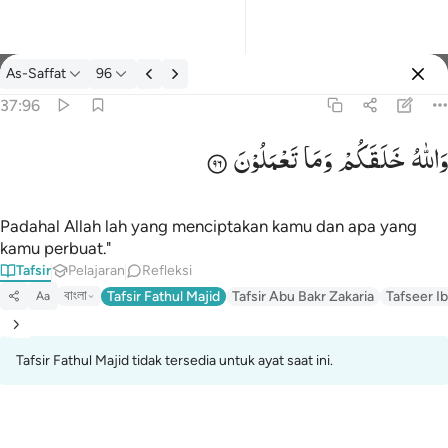
tafsir: As-Saffat 37:96
As-Saffat
96
Masuk
37:96
وَاللّٰهُ
خَلَقَكُمْ
وَمَا
تَعْمَلُوْنَ
والله خلقكم وما تعملون ٩٦
وَٱللَّهُ خَلَقَكُمْ وَمَا تَعْمَلُونَ ٩٦
Padahal Allah lah yang menciptakan kamu dan apa yang
kamu perbuat."
Tafsir
Pelajaran
Refleksi
বাংলা
Tafsir Fathul Majid
Tafsir Abu Bakr Zakaria
Tafseer Ib
Aa
Tafsir Fathul Majid tidak tersedia untuk ayat saat ini.