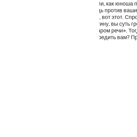
из многобожников сказали: «Мы слышали, как юноша 
guês
 «Клянусь Аллахом! Я учиню что-нибудь против ваших
ий
м сказал: «Нет! Учинил это их старший, вот этот. Спро
они стали говорить друг другу: «Воистину, вы суть 
«Ведь ты знаешь, что они не обладают даром речи». Т
о ни в чем не способен помочь или навредить вам? Пр
ไทย
и же вы не одумаетесь?»
e
中文
u
ol
ili
Việt