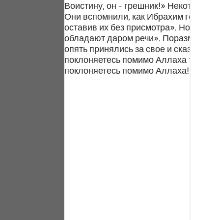
Воистину, он - грешник!» Некоторые 
Portu
Они вспомнили, как Ибрахим говорил:
русск
оставив их без присмотра». Но Ибрахи
обладают даром речи». Поразмыслив, 
Shqip
опять принялись за свое и сказали: 
поклоняетесь помимо Аллаха тому, кт
ภาษา
поклоняетесь помимо Аллаха! Неужел
Türkç
اردو
简体
Melay
Españ
Kiswah
Tiếng 