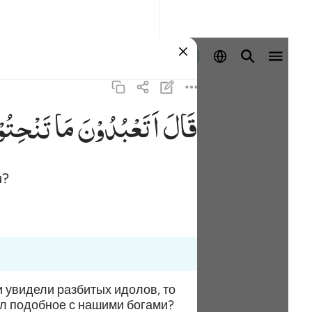
Masuk
قَالَ
اَتَعْبُدُوْنَ
مَا
تَنْحِتُو
u?
 увидели разбитых идолов, то
нил подобное с нашими богами?