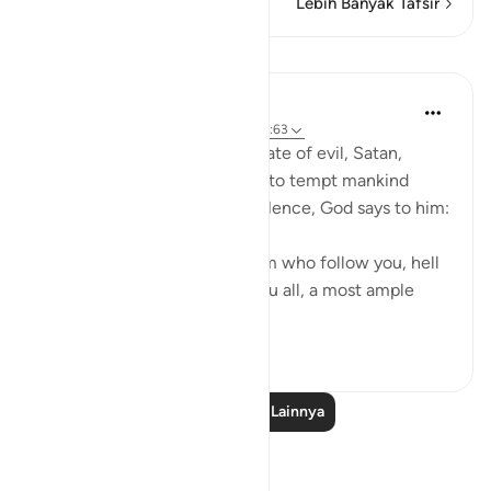
Lebih Banyak Tafsir
Pelajaran
In the Shade of the Quran
31 minggu yang lalu
·
Referensi
ayat 17:63
It is God's will that the advocate of evil, Satan,
should have his respite to try to tempt mankind
away from divine guidance. Hence, God says to him:
"Begone! As for those of them who follow you, hell
will be the recompense of you all, a most ample
recompens...
Lihat lainnya
0
0
Baca Pelajaran Lainnya
Refleksi