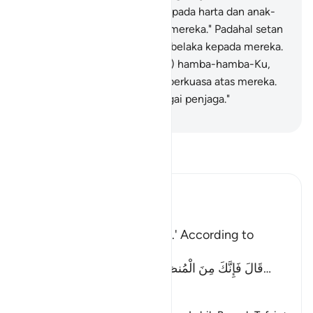
bersekutulah dengan mereka pada harta dan anak-
anak lalu beri janjilah kepada mereka." Padahal setan
itu hanya menjanjikan tipuan belaka kepada mereka.
65
.
"Sesungguhnya (terhadap) hamba-hamba-Ku,
engkau (Iblis) tidaklah dapat berkuasa atas mereka.
Dan cukuplah Tuhanmu sebagai penjaga."
-
Indonesian Islamic affairs ministry
Bacalah Tafsir
Ibn Kathir (Abridged)
اذْهَبْ
`(Go,) I will give you respite.' According to
another Ayah (Allah) said:
قَالَ فَإِنَّكَ مِنَ الْمُنظَرِينَ - إِلَى يَوْمِ الْوَقْتِ الْمَعْلُوم
…
Baca selengkapnya