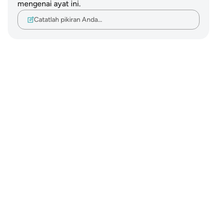
mengenai ayat ini.
Catatlah pikiran Anda…
Notes
placeholders
close