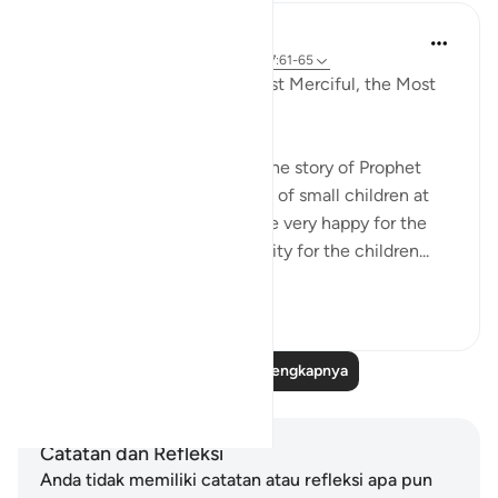
Razia Zahra
33 minggu yang lalu
·
Referensi
ayat 17:61-65
In the Name of Allah, the Most Merciful, the Most
Merciful,
Yesterday, I went to narrate the story of Prophet
Eesa Alahis salaam to a group of small children at
the masjid. The teachers were very happy for the
children to gain the opportunity for the children...
Lihat lainnya
8
0
Baca Refleksi Selengkapnya
Catatan dan Refleksi
Anda tidak memiliki catatan atau refleksi apa pun