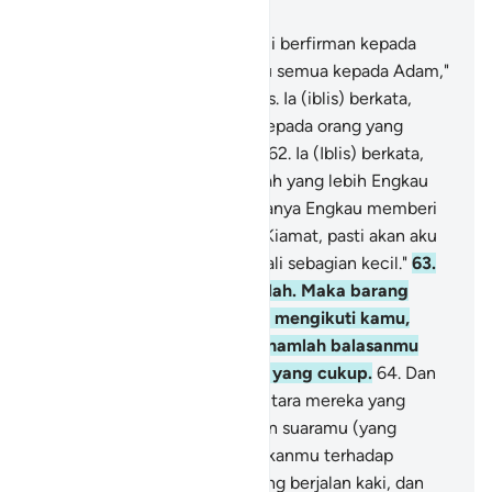
Bab 17, Halaman 260, Juz 15
61
.
Dan (ingatlah), ketika Kami berfirman kepada
para malaikat, "Sujudlah kamu semua kepada Adam,"
lalu mereka sujud, kecuali Iblis. Ia (iblis) berkata,
"Apakah aku harus bersujud kepada orang yang
Engkau ciptakan dari tanah?"
62
.
Ia (Iblis) berkata,
"Terangkanlah kepadaku, inikah yang lebih Engkau
muliakan daripada aku? Sekiranya Engkau memberi
waktu kepadaku sampai hari Kiamat, pasti akan aku
sesatkan keturunannya, kecuali sebagian kecil."
63
.
Dia (Allah) berfirman, "Pergilah. Maka barang
siapa di antara mereka yang mengikuti kamu,
maka sungguh, neraka Jahanamlah balasanmu
semua, sebagai pembalasan yang cukup.
64
.
Dan
perdayakanlah siapa saja di antara mereka yang
engkau (iblis) sanggup dengan suaramu (yang
memukau), kerahkanlah pasukanmu terhadap
mereka, yang berkuda dan yang berjalan kaki, dan