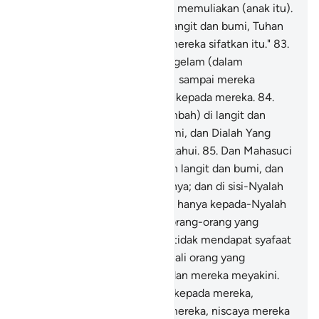
akulah orang yang mula-mula memuliakan (anak itu).
82
.
Mahasuci Tuhan pemilik langit dan bumi, Tuhan
pemilik Arasy, dari apa yang mereka sifatkan itu."
83
.
Maka biarkanlah mereka tenggelam (dalam
kesesatan) dan bermain-main sampai mereka
menemui hari yang dijanjikan kepada mereka.
84
.
Dan Dialah Tuhan (yang disembah) di langit dan
Tuhan (yang disembah) di bumi, dan Dialah Yang
Mahabijaksana, Maha Mengetahui.
85
.
Dan Mahasuci
(Allah) yang memiliki kerajaan langit dan bumi, dan
apa yang ada di antara keduanya; dan di sisi-Nyalah
ilmu tentang hari Kiamat, dan hanya kepada-Nyalah
kamu dikembalikan.
86
.
Dan orang-orang yang
menyeru kepada selain Allah tidak mendapat syafaat
(pertolongan di akhirat); kecuali orang yang
mengakui yang hak (tauhid) dan mereka meyakini.
87
.
Dan jika engkau bertanya kepada mereka,
siapakah yang menciptakan mereka, niscaya mereka