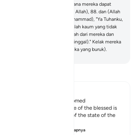
menjawab, Allah; jadi bagaimana mereka dapat
dipalingkan (dari menyembah Allah),
88
.
dan (Allah
mengetahui) ucapannya (Muhammad), "Ya Tuhanku,
sesungguhnya mereka itu adalah kaum yang tidak
beriman."
89
.
Maka berpalinglah dari mereka dan
katakanlah, "Salam (selamat tinggal)." Kelak mereka
akan mengetahui (nasib mereka yang buruk).
-
Indonesian Islamic affairs ministry
Bacalah Tafsir
Ibn Kathir (Abridged)
The Punishment of the Doomed
The description of the state of the blessed is
followed by a description of the state of the
doomed.
إِنَّ الْمُجْرِمِينَ ف
…
Baca selengkapnya