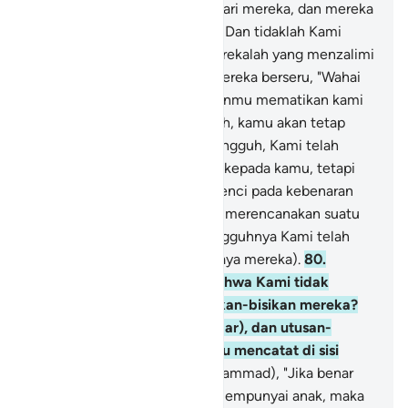
Tidak diringankan (azab) itu dari mereka, dan mereka
berputus asa di dalamnya.
76
.
Dan tidaklah Kami
menzalimi mereka, tetapi merekalah yang menzalimi
diri mereka sendiri.
77
.
Dan mereka berseru, "Wahai
(Malaikat) Malik! Biarlah Tuhanmu mematikan kami
saja." Dia menjawab, "Sungguh, kamu akan tetap
tinggal (di neraka ini)."
78
.
Sungguh, Kami telah
datang membawa kebenaran kepada kamu, tetapi
kebanyakan di antara kamu benci pada kebenaran
itu.
79
.
Ataukah mereka telah merencanakan suatu
tipu daya (jahat), maka sesungguhnya Kami telah
berencana (mengatasi tipu daya mereka).
80
.
Ataukah mereka mengira bahwa Kami tidak
mendengar rahasia dan bisikan-bisikan mereka?
Sebenarnya (Kami mendengar), dan utusan-
utusan Kami (malaikat) selalu mencatat di sisi
mereka.
81
.
Katakanlah (Muhammad), "Jika benar
Tuhan Yang Maha Pengasih mempunyai anak, maka