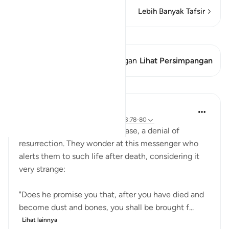
Lebih Banyak Tafsir
Lihat Qiraat
Ayat ini memiliki 2 Persimpangan
Lihat Persimpangan
Pelajaran
In the Shade of the Quran
32 minggu yang lalu
·
Referensi
ayat 43:78-80
The corrupt rich add, in this case, a denial of
resurrection. They wonder at this messenger who
alerts them to such life after death, considering it
very strange:
"Does he promise you that, after you have died and
become dust and bones, you shall be brought f...
Lihat lainnya