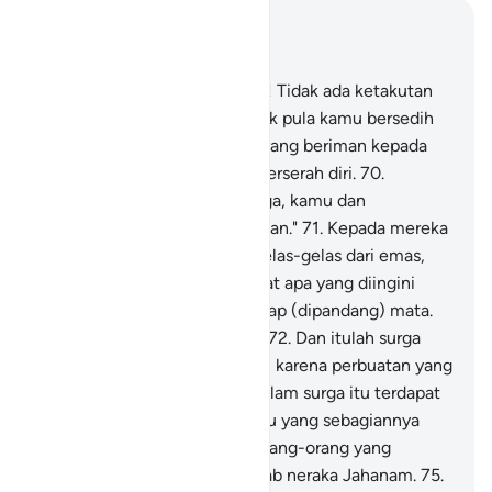
Baca dalam Konteks
Bab 43, Halaman 445, Juz 25
68
.
"Wahai hamba-hamba-Ku! Tidak ada ketakutan
bagimu pada hari itu, dan tidak pula kamu bersedih
hati.
69
.
(Yaitu) orang-orang yang beriman kepada
ayat-ayat Kami dan mereka berserah diri.
70
.
Masuklah kamu ke dalam surga, kamu dan
pasanganmu akan digembirakan."
71
.
Kepada mereka
diedarkan piring-piring dan gelas-gelas dari emas,
dan di dalam surga itu terdapat apa yang diingini
oleh hati dan segala yang sedap (dipandang) mata.
Dan kamu kekal di dalamnya.
72
.
Dan itulah surga
yang diwariskan kepada kamu karena perbuatan yang
telah kamu kerjakan.
73
.
Di dalam surga itu terdapat
banyak buah-buahan untukmu yang sebagiannya
kamu makan.
74
.
Sungguh, orang-orang yang
berdosa itu kekal di dalam azab neraka Jahanam.
75
.