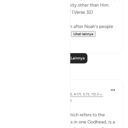
God alone, for you have no deity other than Him.
Will you not be God-fearing?" (Verse 32)
God raised another generation after Noah's people
and sent them a messenger...
Lihat lainnya
0
0
Baca Pelajaran Lainnya
Refleksi
L Ahmad
3 tahun yang lalu
·
Referensi
ayat 43:65, 4:171, 5:73, 112:3
Bismillahir Rahman ArRaheem
The concept of the Trinity, which refers to the
belief in three distinct persons in one Godhead, is a