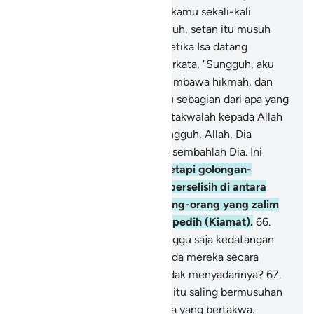
yang lurus.
62
.
Dan janganlah kamu sekali-kali
dipalingkan oleh setan; sungguh, setan itu musuh
yang nyata bagimu.
63
.
Dan ketika Isa datang
membawa keterangan, dia berkata, "Sungguh, aku
datang kepadamu dengan membawa hikmah, dan
untuk menjelaskan kepadamu sebagian dari apa yang
kamu perselisihkan; maka bertakwalah kepada Allah
dan taatlah kepadaku.
64
.
Sungguh, Allah, Dia
Tuhanku dan Tuhanmu, maka sembahlah Dia. Ini
adalah jalan yang lurus."
65
.
Tetapi golongan-
golongan (yang ada) saling berselisih di antara
mereka; maka celakalah orang-orang yang zalim
karena azab pada hari yang pedih (Kiamat).
66
.
Apakah mereka hanya menunggu saja kedatangan
hari Kiamat yang datang kepada mereka secara
mendadak, sedang mereka tidak menyadarinya?
67
.
Teman-teman karib pada hari itu saling bermusuhan
satu sama lain, kecuali mereka yang bertakwa.