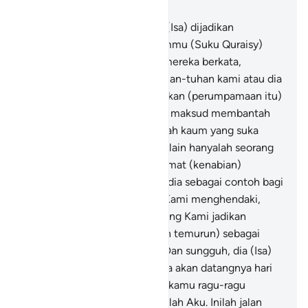
Bab 43, Halaman 445, Juz 25
57
.
Dan ketika putra Maryam (Isa) dijadikan
perumpamaan, tiba-tiba kaummu (Suku Quraisy)
bersorak karenanya.
58
.
Dan mereka berkata,
"Manakah yang lebih baik, tuhan-tuhan kami atau dia
(Isa)?" Mereka tidak memberikan (perumpamaan itu)
kepadamu melainkan dengan maksud membantah
saja; sebenarnya mereka adalah kaum yang suka
bertengkar.
59
.
Dia (Isa) tidak lain hanyalah seorang
hamba yang Kami berikan nikmat (kenabian)
kepadanya, dan Kami jadikan dia sebagai contoh bagi
Bani Israil.
60
.
Dan sekiranya Kami menghendaki,
niscaya ada di antara kamu yang Kami jadikan
malaikat-malaikat (yang turun temurun) sebagai
pengganti kamu di bumi.
61
.
Dan sungguh, dia (Isa)
benar-benar menjadi pertanda akan datangnya hari
Kiamat. Karena itu, janganlah kamu ragu-ragu
tentang (Kiamat) itu dan ikutilah Aku. Inilah jalan