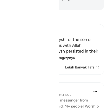
-
Indonesian Islamic affairs ministry
Bacalah Tafsir
Ibn Kathir (Abridged)
The Contempt of the Quraysh for the son of
Maryam, and His true Status with Allah
Allah tells us how the Quraysh persisted in their
disbelief and stub
…
Baca selengkapnya
Lebih Banyak Tafsir
Pelajaran
In the Shade of the Quran
31 minggu yang lalu
·
Referensi
ayat 43:64-65
"And We sent forth to them a messenger from
among themselves, and he said: My people! Worship