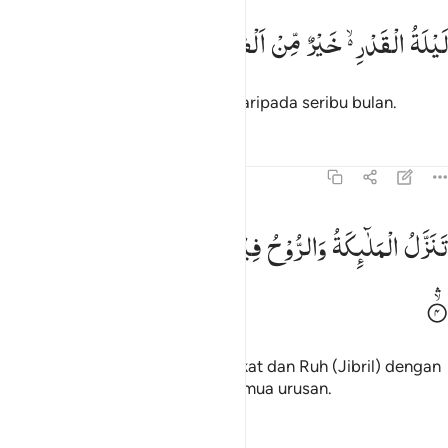
يلة القدر خير من الف شهر ٣
لَیْلَةُ
الْقَدْرِ ۙ۬
خَیْرٌ
مِّنْ
اَلْفِ
شَهْرٍ
َيْلَةُ ٱلْقَدْرِ خَيْرٌۭ مِّنْ أَلْفِ شَهْرٍۢ ٣
Malam kemuliaan itu lebih baik daripada seribu bulan.
Tafsir
Pelajaran
Refleksi
97:4
نزل الملايكة والروح فيها باذن ربهم من كل امر ٤
تَنَزَّلُ
الْمَلٰٓىِٕكَةُ
وَالرُّوْحُ
فِیْهَا
بِاِذْنِ
رَبِّهِمْ ۚ
مِنْ
كُلِّ
اَمْرٍ
َنَزَّلُ ٱلْمَلَـٰٓئِكَةُ وَٱلرُّوحُ فِيهَا بِإِذْنِ رَبِّهِم مِّن كُلِّ أَمْرٍۢ ٤
Pada malam itu turun para malaikat dan Ruh (Jibril) dengan
izin Tuhannya untuk mengatur semua urusan.
Tafsir
Pelajaran
Refleksi
Qiraat