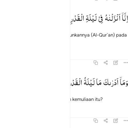
نا انزلناه في ليلة القدر ١
اِنَّاۤ
اَنْزَلْنٰهُ
فِیْ
لَیْلَةِ
الْقَدْرِ
ِنَّآ أَنزَلْنَـٰهُ فِى لَيْلَةِ ٱلْقَدْرِ ١
Sesungguhnya Kami telah menurunkannya (Al-Qur`an) pada
malam qadar.
1
Tafsir
Pelajaran
Refleksi
97:2
ما ادراك ما ليلة القدر ٢
وَمَاۤ
اَدْرٰىكَ
مَا
لَیْلَةُ
الْقَدْرِ
َمَآ أَدْرَىٰكَ مَا لَيْلَةُ ٱلْقَدْرِ ٢
Dan tahukah kamu apakah malam kemuliaan itu?
Tafsir
Pelajaran
Refleksi
97:3