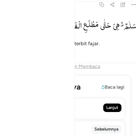
97:5
لام هي حتى مطلع الفجر ٥
سَلٰمٌ ۛ۫
هِیَ
حَتّٰی
مَطْلَعِ
الْفَجْرِ
َلَـٰمٌ هِىَ حَتَّىٰ مَطْلَعِ ٱلْفَجْرِ ٥
Sejahteralah (malam itu) sampai terbit fajar.
Tafsir
Pelajaran
Refleksi
Akhir Bab
Lanjutkan Membaca
Baca selengkapnya
Baca lagi
98. Al-Bayyinah
Lanjut
Bukti Nyata
96. Al-'Alaq
Sebelumnya
Segumpal Darah