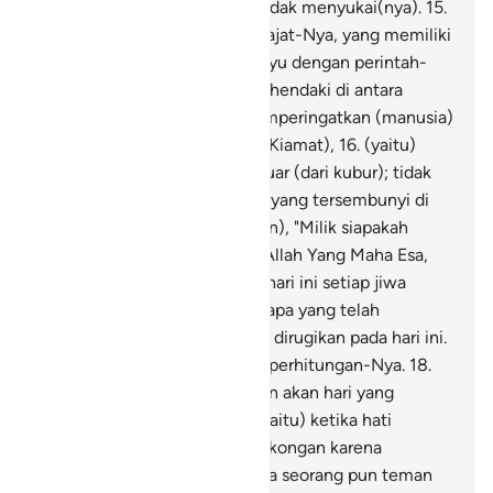
meskipun orang-orang kafir tidak menyukai(nya).
15
.
(Dialah) Yang Mahatinggi derajat-Nya, yang memiliki
Arasy, yang menurunkan wahyu dengan perintah-
Nya kepada siapa yang Dia kehendaki di antara
hamba-hamba-Nya, agar memperingatkan (manusia)
tentang hari pertemuan (hari Kiamat),
16
.
(yaitu)
pada hari (ketika) mereka keluar (dari kubur); tidak
sesuatu pun keadaan mereka yang tersembunyi di
sisi Allah. (Lalu Allah berfirman), "Milik siapakah
kerajaan pada hari ini?" Milik Allah Yang Maha Esa,
Maha Mengalahkan.
17
.
Pada hari ini setiap jiwa
diberi balasan sesuai dengan apa yang telah
dikerjakannya. Tidak ada yang dirugikan pada hari ini.
Sungguh, Allah sangat cepat perhitungan-Nya.
18
.
Dan berilah mereka peringatan akan hari yang
semakin dekat (hari Kiamat, yaitu) ketika hati
(menyesak) sampai di kerongkongan karena
menahan kesedihan. Tidak ada seorang pun teman