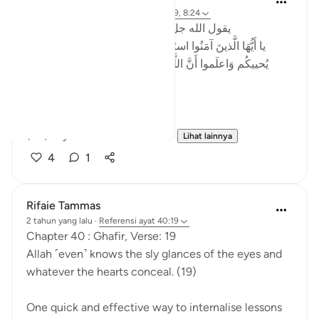
2 tahun yang lalu
·
Referensi
ayat 40:19, 8:24
‏ يقول الله جل جلاله في سورة الانفال الاية ٢٤
يا أَيُّهَا الَّذينَ آمَنُوا استَجيبوا لِلَّهِ وَلِلرَّسولِ إِذا دَعاكُم لما
يُحييكُم وَاعلَموا أَنَّ اللَّهَ يَحولُ بَينَ المَرءِ وَقَلبِهِ وَأَنَّهُ إِلَيهِ
تُحشَرونَ
English (Saheeh):
(24) O you who have believ...
Lihat lainnya
4
1
Rifaie Tammas
2 tahun yang lalu
·
Referensi
ayat 40:19
Chapter 40 : Ghafir, Verse: 19
Allah ˹even˺ knows the sly glances of the eyes and
whatever the hearts conceal. (19)
One quick and effective way to internalise lessons