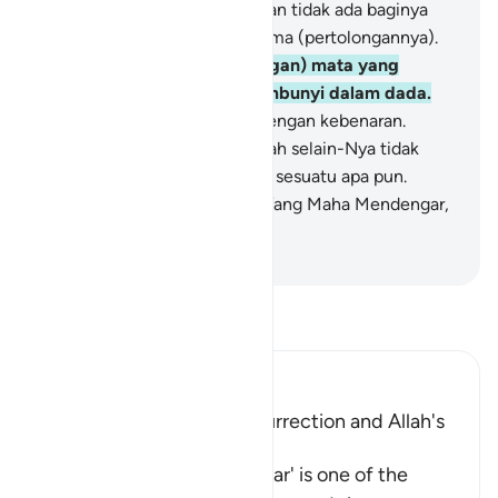
setia bagi orang yang zalim dan tidak ada baginya
seorang penolong yang diterima (pertolongannya).
19
.
Dia mengetahui (pandangan) mata yang
khianat dan apa yang tersembunyi dalam dada.
20
.
Dan Allah memutuskan dengan kebenaran.
Sedang mereka yang disembah selain-Nya tidak
mampu memutuskan dengan sesuatu apa pun.
Sesungguhnya Allah, Dialah Yang Maha Mendengar,
Maha Melihat.
-
Indonesian Islamic affairs ministry
Bacalah Tafsir
Ibn Kathir (Abridged)
Warning of the Day of Resurrection and Allah's
judgement on that Day
`The Day that is drawing near' is one of the