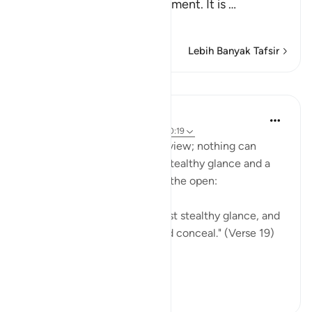
names of the Day of Judgement. It is
…
Baca selengkapnya
Lebih Banyak Tafsir
Pelajaran
In the Shade of the Quran
31 minggu yang lalu
·
Referensi
ayat 40:19
The unbelievers stand in full view; nothing can
conceal their reality. Even a stealthy glance and a
heart's secret is brought into the open:
"God is well aware of the most stealthy glance, and
of everything the heart would conceal." (Verse 19)
An eye looking...
Lihat lainnya
0
0