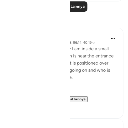
Baca Pelajaran Lainnya
Refleksi
Rayaan Shafi
2 tahun yang lalu
·
Referensi
ayat 49:18, 96:14, 40:19
As a security guard, right now I am inside a small
outdoor security booth, which is near the entrance
of a large car workshop, and it is positioned over
here so that I can see what's going on and who is
entering and exiting the place.
Right now the gates are...
Lihat lainnya
32
14
Mo Alaa