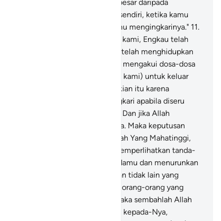
Allah (kepadamu) jauh lebih besar daripada
kebencianmu kepada dirimu sendiri, ketika kamu
diseru untuk beriman lalu kamu mengingkarinya."
11
.
Mereka menjawab, "Ya Tuhan kami, Engkau telah
mematikan kami dua kali dan telah menghidupkan
kami dua kali (pula), lalu kami mengakui dosa-dosa
kami. Maka adakah jalan (bagi kami) untuk keluar
(dari neraka)?"
12
.
Yang demikian itu karena
sesungguhnya kamu mengingkari apabila diseru
untuk menyembah Allah saja. Dan jika Allah
dipersekutukan, kamu percaya. Maka keputusan
(sekarang ini) adalah pada Allah Yang Mahatinggi,
Mahabesar.
13
.
Dialah yang memperlihatkan tanda-
tanda (kekuasaan)-Nya kepadamu dan menurunkan
rezeki dari langit untukmu. Dan tidak lain yang
mendapat pelajaran hanyalah orang-orang yang
kembali (kepada Allah).
14
.
Maka sembahlah Allah
dengan tulus ikhlas beragama kepada-Nya,