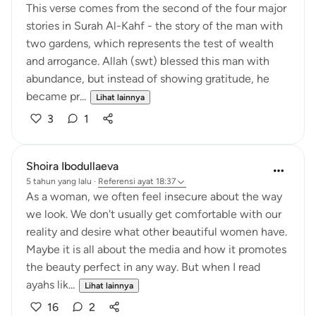
This verse comes from the second of the four major
stories in Surah Al-Kahf - the story of the man with
two gardens, which represents the test of wealth
and arrogance. Allah (swt) blessed this man with
abundance, but instead of showing gratitude, he
became pr...
Lihat lainnya
3
1
Shoira Ibodullaeva
5 tahun yang lalu
·
Referensi
ayat 18:37
As a woman, we often feel insecure about the way
we look. We don't usually get comfortable with our
reality and desire what other beautiful women have.
Maybe it is all about the media and how it promotes
the beauty perfect in any way. But when I read
ayahs lik...
Lihat lainnya
16
2