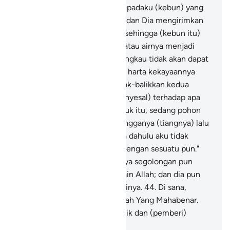
Tuhanku akan memberikan kepadaku (kebun) yang
lebih baik dari kebunmu (ini); dan Dia mengirimkan
petir dari langit ke kebunmu, sehingga (kebun itu)
menjadi tanah yang licin;
41
.
atau airnya menjadi
surut ke dalam tanah, maka engkau tidak akan dapat
menemukannya lagi."
42
.
Dan harta kekayaannya
dibinasakan, lalu dia membolak-balikkan kedua
telapak tangannya (tanda menyesal) terhadap apa
yang telah dia belanjakan untuk itu, sedang pohon
anggur roboh bersama penyangganya (tiangnya) lalu
dia berkata, "Betapa sekiranya dahulu aku tidak
mempersekutukan Tuhanku dengan sesuatu pun."
43
.
Dan tidak ada (lagi) baginya segolongan pun
yang dapat menolongnya selain Allah; dan dia pun
tidak akan dapat membela dirinya.
44
.
Di sana,
pertolongan itu hanya dari Allah Yang Mahabenar.
Dialah (pemberi) pahala terbaik dan (pemberi)
balasan terbaik.