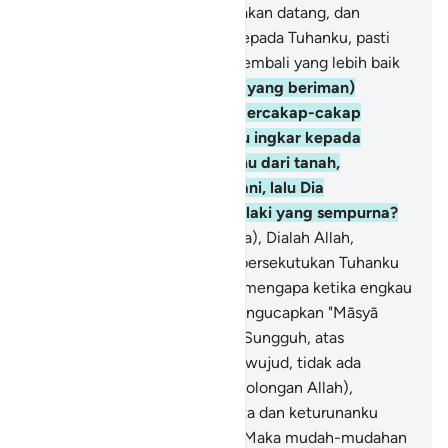
aku kira hari Kiamat itu tidak akan datang, dan
sekiranya aku dikembalikan kepada Tuhanku, pasti
aku akan mendapat tempat kembali yang lebih baik
dari pada ini."
37
.
Kawannya (yang beriman)
berkata kepadanya sambil bercakap-cakap
dengannya, "Apakah engkau ingkar kepada
(Tuhan) yang menciptakanmu dari tanah,
kemudian dari setetes air mani, lalu Dia
menjadikanmu seorang laki-laki yang sempurna?
38
.
Tetapi aku (percaya bahwa), Dialah Allah,
Tuhanku, dan aku tidak mempersekutukan Tuhanku
dengan sesuatu pun.
39
.
Dan mengapa ketika engkau
memasuki kebunmu tidak mengucapkan "Māsyā
Allāh, lā quwwata illā billāh" (Sungguh, atas
kehendak Allah, semua ini terwujud, tidak ada
kekuatan kecuali dengan pertolongan Allah),
sekalipun engkau anggap harta dan keturunanku
lebih sedikit daripadamu.
40
.
Maka mudah-mudahan