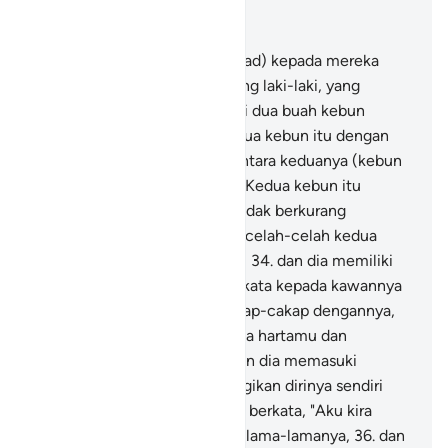
Baca dalam Konteks
Bab 18, Halaman 268, Juz 15
32
.
Dan berikanlah (Muhammad) kepada mereka
suatu perumpamaan, dua orang laki-laki, yang
seorang (yang kafir) Kami beri dua buah kebun
anggur dan Kami kelilingi kedua kebun itu dengan
pohon-pohon kurma dan di antara keduanya (kebun
itu) Kami buatkan ladang.
33
.
Kedua kebun itu
menghasilkan buahnya, dan tidak berkurang
(buahnya) sedikit pun, dan di celah-celah kedua
kebun itu Kami alirkan sungai,
34
.
dan dia memiliki
kekayaan besar, maka dia berkata kepada kawannya
(yang beriman) ketika bercakap-cakap dengannya,
"Hartaku lebih banyak daripada hartamu dan
pengikutku lebih kuat."
35
.
Dan dia memasuki
kebunnya dengan sikap merugikan dirinya sendiri
(karena angkuh dan kafir); dia berkata, "Aku kira
kebun ini tidak akan binasa selama-lamanya,
36
.
dan