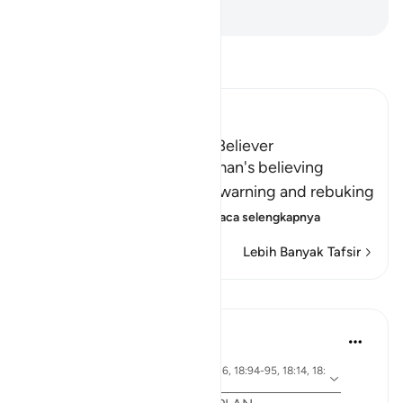
-
Indonesian Islamic affairs ministry
Bacalah Tafsir
Ibn Kathir (Abridged)
The Response of the Poor Believer
Allah tells us how the rich man's believing
companion replied to him, warning and rebuking
him for his disbelief in A
…
Baca selengkapnya
Lebih Banyak Tafsir
Pelajaran
Syaari Ab Rahman
tahun lalu
·
ayat 18:65-70, 18:37-40, 18:16, 18:94-95, 18:14, 18:
Referensi
10