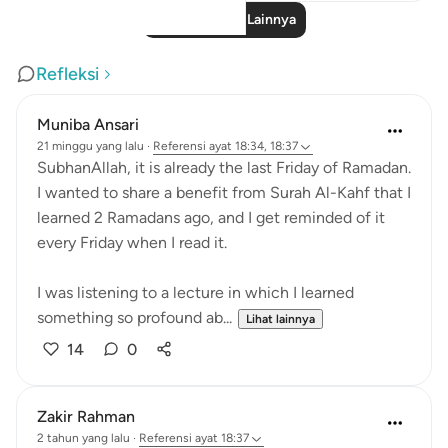
Baca Pelajaran Lainnya
Refleksi
Muniba Ansari
21 minggu yang lalu
·
Referensi
ayat 18:34, 18:37
SubhanAllah, it is already the last Friday of Ramadan.
I wanted to share a benefit from Surah Al-Kahf that I
learned 2 Ramadans ago, and I get reminded of it
every Friday when I read it.
I was listening to a lecture in which I learned
something so profound ab...
Lihat lainnya
14
0
Zakir Rahman
2 tahun yang lalu
·
Referensi
ayat 18:37