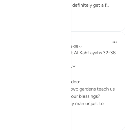
am returned to my Lord, I will definitely get a f...
Lihat lainnya
28
3
Fadel Soliman
6 tahun yang lalu
·
Referensi
ayat 18:32-38
Taddabor (pondering) of Surat Al Kahf ayahs 32-38
https://youtu.be/CDl39uVLO-Y
Questions answered in this video:
- What does the story of the two gardens teach us
about the ultimate source of our blessings?
- In what way was the wealthy man unjust to
himse...
Lihat lainnya
2
0