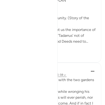
POST RAMADHAN ACTION PLAN
4 Deeds From AL KAHFI
1. Tie your heart to the community. (Story of the
youths of the Cave)
The youths of the Cave taught us the importance of
keeping with good company. 'Tadarrus' not of
recitation but Tadarrus of Good Deeds need to...
Lihat lainnya
15
4
J Yousef
3 tahun yang lalu
·
Referensi
ayat 18:35-38
Some reflections on the man with the two gardens
'And he entered his property, while wronging his
soul, saying, 'I do not think this will ever perish, nor
do I think the Hour will ˹ever˺ come. And if in fact I