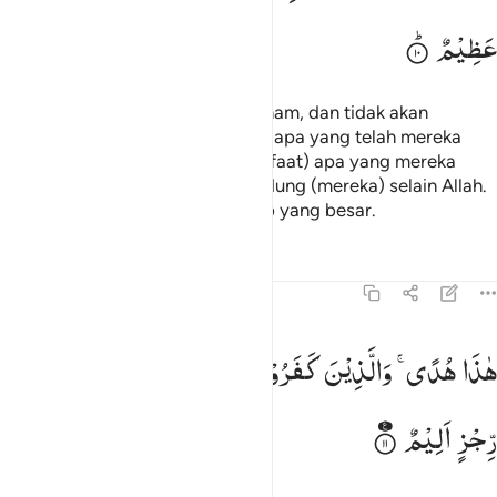
عَظِیْمٌ
Di hadapan mereka neraka Jahanam, dan tidak akan
berguna bagi mereka sedikit pun apa yang telah mereka
kerjakan, dan tidak pula (bermanfaat) apa yang mereka
jadikan sebagai pelindung-pelindung (mereka) selain Allah.
Dan mereka akan mendapat azab yang besar.
Tafsir
Pelajaran
Refleksi
45:11
اذا هدى والذين كفروا بايات ربهم لهم عذاب من رجز اليم ١١
هٰذَا
هُدًی ۚ
وَالَّذِیْنَ
كَفَرُوْا
بِاٰیٰتِ
رَبِّهِمْ
لَهُمْ
عَذَابٌ
مِّنْ
َـٰذَا هُدًۭى ۖ وَٱلَّذِينَ كَفَرُوا۟ بِـَٔايَـٰتِ رَبِّهِمْ لَهُمْ عَذَابٌۭ مِّن رِّجْزٍ أَلِيمٌ ١١
رِّجْزٍ
اَلِیْمٌ