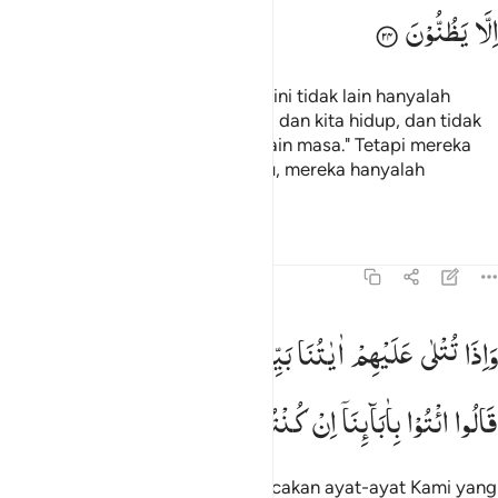
اِلَّا
یَظُنُّوْنَ
Dan mereka berkata, "Kehidupan ini tidak lain hanyalah
kehidupan di dunia saja, kita mati dan kita hidup, dan tidak
ada yang membinasakan kita selain masa." Tetapi mereka
tidak mempunyai ilmu tentang itu, mereka hanyalah
menduga-duga saja.
Tafsir
Pelajaran
Refleksi
45:25
اذا تتلى عليهم اياتنا بينات ما كان حجتهم الا ان قالوا ايتوا باباينا ان كنتم 
وَاِذَا
تُتْلٰی
عَلَیْهِمْ
اٰیٰتُنَا
بَیِّنٰتٍ
مَّا
كَانَ
حُجَّتَهُمْ
اِلَّاۤ
اَنْ
َإِذَا تُتْلَىٰ عَلَيْهِمْ ءَايَـٰتُنَا بَيِّنَـٰتٍۢ مَّا كَانَ حُجَّتَهُمْ إِلَّآ أَن قَالُوا۟ ٱئْتُوا۟ بِـَٔابَآئ
قَالُوا
ائْتُوْا
بِاٰبَآىِٕنَاۤ
اِنْ
كُنْتُمْ
صٰدِقِیْنَ
Dan apabila kepada mereka dibacakan ayat-ayat Kami yang