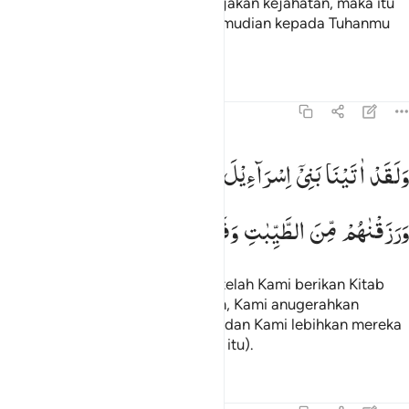
sendiri, dan barangsiapa mengerjakan kejahatan, maka itu
akan menimpa dirinya sendiri; kemudian kepada Tuhanmu
kamu dikembalikan.
Tafsir
Pelajaran
Refleksi
Qiraat
45:16
لقد اتينا بني اسراييل الكتاب والحكم والنبوة ورزقناهم من الطيبات وفض
وَلَقَدْ
اٰتَیْنَا
بَنِیْۤ
اِسْرَآءِیْلَ
الْكِتٰبَ
وَالْحُكْمَ
وَالنُّبُوَّةَ
َلَقَدْ ءَاتَيْنَا بَنِىٓ إِسْرَٰٓءِيلَ ٱلْكِتَـٰبَ وَٱلْحُكْمَ وَٱلنُّبُوَّةَ وَرَزَقْنَ
وَرَزَقْنٰهُمْ
مِّنَ
الطَّیِّبٰتِ
وَفَضَّلْنٰهُمْ
عَلَی
الْعٰلَمِیْنَ
Dan sungguh, kepada Bani Israil telah Kami berikan Kitab
(Taurat), kekuasaan dan kenabian, Kami anugerahkan
kepada mereka rezeki yang baik, dan Kami lebihkan mereka
atas bangsa-bangsa (pada masa itu).
Tafsir
Pelajaran
Refleksi