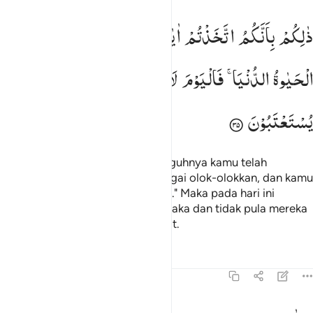
الكم بانكم اتخذتم ايات الله هزوا وغرتكم الحياة الدنيا فاليوم لا يخرجون 
ذٰلِكُمْ
بِاَنَّكُمُ
اتَّخَذْتُمْ
اٰیٰتِ
اللّٰهِ
هُزُوًا
وَّغَرَّتْكُمُ
َٰلِكُم بِأَنَّكُمُ ٱتَّخَذْتُمْ ءَايَـٰتِ ٱللَّهِ هُزُوًۭا وَغَرَّتْكُمُ ٱلْحَيَوٰةُ ٱلدُّنْيَا ۚ فَٱلْيَوْمَ لَا ي
الْحَیٰوةُ
الدُّنْیَا ۚ
فَالْیَوْمَ
لَا
یُخْرَجُوْنَ
مِنْهَا
وَلَا
هُمْ
یُسْتَعْتَبُوْنَ
Yang demikian itu karena sesungguhnya kamu telah
menjadikan ayat-ayat Allah sebagai olok-olokkan, dan kamu
telah ditipu oleh kehidupan dunia." Maka pada hari ini
mereka tidak dikeluarkan dari neraka dan tidak pula mereka
diberi kesempatan untuk bertobat.
Tafsir
Pelajaran
Refleksi
Qiraat
45:36
لله الحمد رب السماوات ورب الارض رب العالمين ٣٦