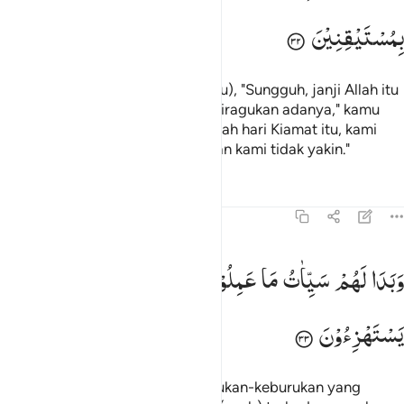
بِمُسْتَیْقِنِیْنَ
Dan apabila dikatakan (kepadamu), "Sungguh, janji Allah itu
benar, dan hari Kiamat itu tidak diragukan adanya," kamu
menjawab, "Kami tidak tahu apakah hari Kiamat itu, kami
hanyalah menduga-duga saja, dan kami tidak yakin."
Tafsir
Pelajaran
Refleksi
Qiraat
45:33
بدا لهم سييات ما عملوا وحاق بهم ما كانوا به يستهزيون ٣٣
وَبَدَا
لَهُمْ
سَیِّاٰتُ
مَا
عَمِلُوْا
وَحَاقَ
بِهِمْ
مَّا
كَانُوْا
بِهٖ
َبَدَا لَهُمْ سَيِّـَٔاتُ مَا عَمِلُوا۟ وَحَاقَ بِهِم مَّا كَانُوا۟ بِهِۦ يَسْتَهْزِءُونَ ٣٣
یَسْتَهْزِءُوْنَ
Dan nyatalah bagi mereka keburukan-keburukan yang