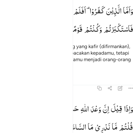
اما الذين كفروا افلم تكن اياتي تتلى عليكم فاستكبرتم وكنتم قوما مجرم
وَاَمَّا
الَّذِیْنَ
كَفَرُوْا ۫
اَفَلَمْ
تَكُنْ
اٰیٰتِیْ
تُتْلٰی
عَلَیْكُمْ
َأَمَّا ٱلَّذِينَ كَفَرُوٓا۟ أَفَلَمْ تَكُنْ ءَايَـٰتِى تُتْلَىٰ عَلَيْكُمْ فَٱسْتَكْبَرْتُمْ وَكُنتُمْ قَو
فَاسْتَكْبَرْتُمْ
وَكُنْتُمْ
قَوْمًا
مُّجْرِمِیْنَ
Sedangkan (kepada) orang-orang yang kafir (difirmankan),
"Bukankah ayat-ayat-Ku telah dibacakan kepadamu, tetapi
kamu menyombongkan diri dan kamu menjadi orang-orang
yang berbuat dosa?"
Tafsir
Pelajaran
Refleksi
45:32
اذا قيل ان وعد الله حق والساعة لا ريب فيها قلتم ما ندري ما الساعة ا
وَاِذَا
قِیْلَ
اِنَّ
وَعْدَ
اللّٰهِ
حَقٌّ
وَّالسَّاعَةُ
لَا
رَیْبَ
فِیْهَا
َإِذَا قِيلَ إِنَّ وَعْدَ ٱللَّهِ حَقٌّۭ وَٱلسَّاعَةُ لَا رَيْبَ فِيهَا قُلْتُم مَّا نَدْرِى مَا ٱلسّ
قُلْتُمْ
مَّا
نَدْرِیْ
مَا
السَّاعَةُ ۙ
اِنْ
نَّظُنُّ
اِلَّا
ظَنًّا
وَّمَا
نَحْنُ