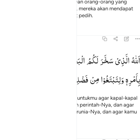
Ini (Al-Qur`an) adalah petunjuk. Dan orang-orang yang
mengingkari ayat-ayat Tuhannya, mereka akan mendapat
azab berupa siksaan yang sangat pedih.
Tafsir
Pelajaran
Refleksi
45:12
لله الذي سخر لكم البحر لتجري الفلك فيه بامره ولتبتغوا من فضله ول
اَللّٰهُ
الَّذِیْ
سَخَّرَ
لَكُمُ
الْبَحْرَ
لِتَجْرِیَ
الْفُلْكُ
فِیْهِ
للَّهُ ٱلَّذِى سَخَّرَ لَكُمُ ٱلْبَحْرَ لِتَجْرِىَ ٱلْفُلْكُ فِيهِ بِأَمْرِهِۦ وَلِتَبْتَغُوا۟ مِن فَضْلِهِۦ 
بِاَمْرِهٖ
وَلِتَبْتَغُوْا
مِنْ
فَضْلِهٖ
وَلَعَلَّكُمْ
تَشْكُرُوْنَ
Allah lah yang menundukkan laut untukmu agar kapal-kapal
dapat berlayar di atasnya dengan perintah-Nya, dan agar
kamu dapat mencari sebagian karunia-Nya, dan agar kamu
bersyukur.
Tafsir
Pelajaran
Refleksi