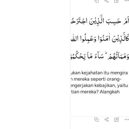
45:21
م حسب الذين اجترحوا السييات ان نجعلهم كالذين امنوا وعملوا الصالح
اَمْ
حَسِبَ
الَّذِیْنَ
اجْتَرَحُوا
السَّیِّاٰتِ
اَنْ
نَّجْعَلَهُمْ
َمْ حَسِبَ ٱلَّذِينَ ٱجْتَرَحُوا۟ ٱلسَّيِّـَٔاتِ أَن نَّجْعَلَهُمْ كَٱلَّذِينَ ءَامَنُوا۟ وَعَمِلُوا۟ ٱلصَّـٰلِ
كَالَّذِیْنَ
اٰمَنُوْا
وَعَمِلُوا
الصّٰلِحٰتِ ۙ
سَوَآءً
مَّحْیَاهُمْ
وَمَمَاتُهُمْ ؕ
سَآءَ
مَا
یَحْكُمُوْنَ
Apakah orang-orang yang melakukan kejahatan itu mengira
bahwa Kami akan memperlakukan mereka seperti orang-
orang yang beriman dan yang mengerjakan kebajikan, yaitu
sama dalam kehidupan dan kematian mereka? Alangkah
buruknya penilaian mereka itu.
Tafsir
Pelajaran
Refleksi
Qiraat
45:22