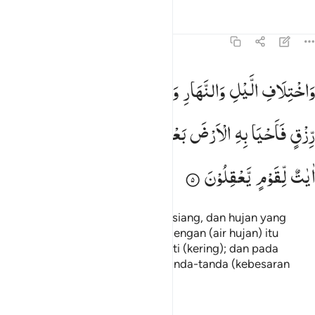
Tafsir
Pelajaran
Refleksi
Qiraat
45:5
اختلاف الليل والنهار وما انزل الله من السماء من رزق فاحيا به الارض 
وَاخْتِلَافِ
الَّیْلِ
وَالنَّهَارِ
وَمَاۤ
اَنْزَلَ
اللّٰهُ
مِنَ
السَّمَآءِ
مِنْ
َٱخْتِلَـٰفِ ٱلَّيْلِ وَٱلنَّهَارِ وَمَآ أَنزَلَ ٱللَّهُ مِنَ ٱلسَّمَآءِ مِن رِّزْقٍۢ فَأَحْيَا بِهِ
رِّزْقٍ
فَاَحْیَا
بِهِ
الْاَرْضَ
بَعْدَ
مَوْتِهَا
وَتَصْرِیْفِ
الرِّیٰحِ
اٰیٰتٌ
لِّقَوْمٍ
یَّعْقِلُوْنَ
dan pada pergantian malam dan siang, dan hujan yang
diturunkan Allah dari langit, lalu dengan (air hujan) itu
dihidupkan-Nya bumi setelah mati (kering); dan pada
perkisaran angin terdapat pula tanda-tanda (kebesaran
Allah) bagi kaum yang mengerti.