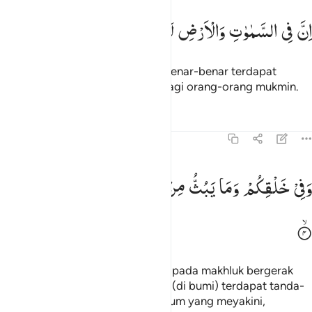
ن في السماوات والارض لايات للمومنين ٣
اِنَّ
فِی
السَّمٰوٰتِ
وَالْاَرْضِ
لَاٰیٰتٍ
لِّلْمُؤْمِنِیْنَ
ِنَّ فِى ٱلسَّمَـٰوَٰتِ وَٱلْأَرْضِ لَـَٔايَـٰتٍۢ لِّلْمُؤْمِنِينَ ٣
Sungguh, pada langit dan bumi benar-benar terdapat
tanda-tanda (kebesaran Allah) bagi orang-orang mukmin.
Tafsir
Pelajaran
Refleksi
45:4
في خلقكم وما يبث من دابة ايات لقوم يوقنون ٤
وَفِیْ
خَلْقِكُمْ
وَمَا
یَبُثُّ
مِنْ
دَآبَّةٍ
اٰیٰتٌ
لِّقَوْمٍ
یُّوْقِنُوْنَ
َفِى خَلْقِكُمْ وَمَا يَبُثُّ مِن دَآبَّةٍ ءَايَـٰتٌۭ لِّقَوْمٍۢ يُوقِنُونَ ٤
Dan pada penciptaan dirimu dan pada makhluk bergerak
yang bernyawa yang bertebaran (di bumi) terdapat tanda-
tanda (kebesaran Allah) untuk kaum yang meyakini,