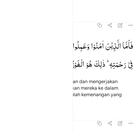
telah kamu kerjakan."
Tafsir
Pelajaran
Refleksi
45:30
اما الذين امنوا وعملوا الصالحات فيدخلهم ربهم في رحمته ذالك هو الفوز 
فَاَمَّا
الَّذِیْنَ
اٰمَنُوْا
وَعَمِلُوا
الصّٰلِحٰتِ
فَیُدْخِلُهُمْ
رَبُّهُمْ
َأَمَّا ٱلَّذِينَ ءَامَنُوا۟ وَعَمِلُوا۟ ٱلصَّـٰلِحَـٰتِ فَيُدْخِلُهُمْ رَبُّهُمْ فِى رَحْ
فِیْ
رَحْمَتِهٖ ؕ
ذٰلِكَ
هُوَ
الْفَوْزُ
الْمُبِیْنُ
Adapun orang-orang yang beriman dan mengerjakan
kebajikan, maka Tuhan memasukkan mereka ke dalam
rahmat-Nya (surga). Demikian itulah kemenangan yang
nyata.
Tafsir
Pelajaran
Refleksi
45:31