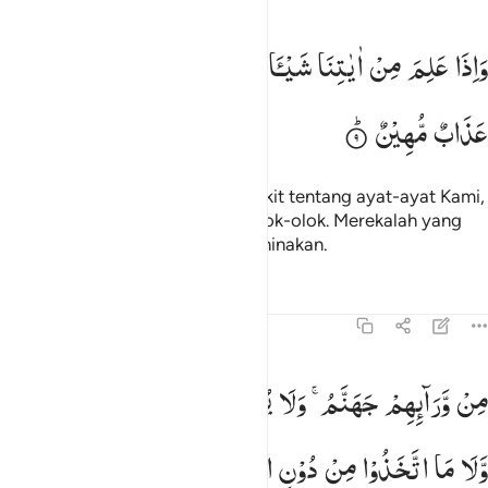
اذا علم من اياتنا شييا اتخذها هزوا اولايك لهم عذاب مهين ٩
وَاِذَا
عَلِمَ
مِنْ
اٰیٰتِنَا
شَیْـَٔا
تَّخَذَهَا
هُزُوًا ؕ
اُولٰٓىِٕكَ
لَهُمْ
َإِذَا عَلِمَ مِنْ ءَايَـٰتِنَا شَيْـًٔا ٱتَّخَذَهَا هُزُوًا ۚ أُو۟لَـٰٓئِكَ لَهُمْ عَذَابٌۭ مُّهِينٌۭ ٩
عَذَابٌ
مُّهِیْنٌ
Dan apabila dia mengetahui sedikit tentang ayat-ayat Kami,
maka (ayat-ayat itu) dijadikan olok-olok. Merekalah yang
akan menerima azab yang menghinakan.
Tafsir
Pelajaran
Refleksi
Qiraat
45:10
ن ورايهم جهنم ولا يغني عنهم ما كسبوا شييا ولا ما اتخذوا من دون الله
مِنْ
وَّرَآىِٕهِمْ
جَهَنَّمُ ۚ
وَلَا
یُغْنِیْ
عَنْهُمْ
مَّا
كَسَبُوْا
شَیْـًٔا
ِّن وَرَآئِهِمْ جَهَنَّمُ ۖ وَلَا يُغْنِى عَنْهُم مَّا كَسَبُوا۟ شَيْـًۭٔا وَلَا مَا ٱتَّخَذُوا۟ مِن دُونِ ٱللَّه
وَّلَا
مَا
اتَّخَذُوْا
مِنْ
دُوْنِ
اللّٰهِ
اَوْلِیَآءَ ۚ
وَلَهُمْ
عَذَابٌ