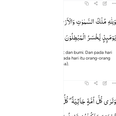
45:27
لله ملك السماوات والارض ويوم تقوم الساعة يوميذ يخسر المبطلون ٢٧
وَلِلّٰهِ
مُلْكُ
السَّمٰوٰتِ
وَالْاَرْضِ ؕ
وَیَوْمَ
تَقُوْمُ
السَّاعَةُ
َلِلَّهِ مُلْكُ ٱلسَّمَـٰوَٰتِ وَٱلْأَرْضِ ۚ وَيَوْمَ تَقُومُ ٱلسَّاعَةُ يَوْمَئِذٍۢ ي
یَوْمَىِٕذٍ
یَّخْسَرُ
الْمُبْطِلُوْنَ
Dan milik Allah lah kerajaan langit dan bumi. Dan pada hari
terjadinya Kiamat, akan rugilah pada hari itu orang-orang
yang mengerjakan kebatilan (dosa).
Tafsir
Pelajaran
Refleksi
45:28
ترى كل امة جاثية كل امة تدعى الى كتابها اليوم تجزون ما كنتم تعملون ٨
وَتَرٰی
كُلَّ
اُمَّةٍ
جَاثِیَةً ۫
كُلُّ
اُمَّةٍ
تُدْعٰۤی
اِلٰی
كِتٰبِهَا ؕ
اَلْیَوْمَ
َتَرَىٰ كُلَّ أُمَّةٍۢ جَاثِيَةًۭ ۚ كُلُّ أُمَّةٍۢ تُدْعَىٰٓ إِلَىٰ كِتَـٰبِهَا ٱلْيَوْمَ تُجْزَوْنَ مَا 