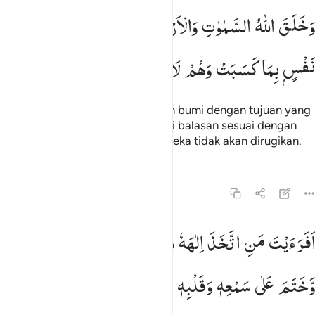
خلق الله السماوات والارض بالحق ولتجزى كل نفس بما كسبت وهم لا ي
وَخَلَقَ
اللّٰهُ
السَّمٰوٰتِ
وَالْاَرْضَ
بِالْحَقِّ
وَلِتُجْزٰی
كُلُّ
َخَلَقَ ٱللَّهُ ٱلسَّمَـٰوَٰتِ وَٱلْأَرْضَ بِٱلْحَقِّ وَلِتُجْزَىٰ كُلُّ نَفْسٍۭ بِمَا كَسَبَتْ وَهُم
نَفْسٍ
بِمَا
كَسَبَتْ
وَهُمْ
لَا
یُظْلَمُوْنَ
Dan Allah menciptakan langit dan bumi dengan tujuan yang
benar, dan agar setiap jiwa diberi balasan sesuai dengan
apa yang dikerjakannya, dan mereka tidak akan dirugikan.
Tafsir
Pelajaran
Refleksi
45:23
فرايت من اتخذ الاهه هواه واضله الله على علم وختم على سمعه وقلبه 
اَفَرَءَیْتَ
مَنِ
اتَّخَذَ
اِلٰهَهٗ
هَوٰىهُ
وَاَضَلَّهُ
اللّٰهُ
عَلٰی
عِلْمٍ
َفَرَءَيْتَ مَنِ ٱتَّخَذَ إِلَـٰهَهُۥ هَوَىٰهُ وَأَضَلَّهُ ٱللَّهُ عَلَىٰ عِلْمٍۢ وَخَتَمَ عَلَىٰ سَمْعِهِۦ وَقَلْ
وَّخَتَمَ
عَلٰی
سَمْعِهٖ
وَقَلْبِهٖ
وَجَعَلَ
عَلٰی
بَصَرِهٖ
غِشٰوَةً ؕ