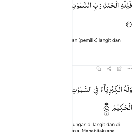
فَلِلّٰهِ
الْحَمْدُ
رَبِّ
السَّمٰوٰتِ
وَرَبِّ
الْاَرْضِ
رَبِّ
الْعٰلَمِیْنَ
َلِلَّهِ ٱلْحَمْدُ رَبِّ ٱلسَّمَـٰوَٰتِ وَرَبِّ ٱلْأَرْضِ رَبِّ ٱلْعَـٰلَمِينَ ٣٦
Segala puji hanya bagi Allah, Tuhan (pemilik) langit dan
bumi, Tuhan seluruh alam.
Tafsir
Pelajaran
Refleksi
45:37
له الكبرياء في السماوات والارض وهو العزيز الحكيم ٣٧
وَلَهُ
الْكِبْرِیَآءُ
فِی
السَّمٰوٰتِ
وَالْاَرْضِ ۪
وَهُوَ
الْعَزِیْزُ
َلَهُ ٱلْكِبْرِيَآءُ فِى ٱلسَّمَـٰوَٰتِ وَٱلْأَرْضِ ۖ وَهُوَ ٱلْعَزِيزُ ٱلْحَكِيمُ ٣٧
الْحَكِیْمُ
Dan hanya bagi-Nya segala keagungan di langit dan di
bumi, dan Dialah Yang Mahaperkasa, Mahabijaksana.