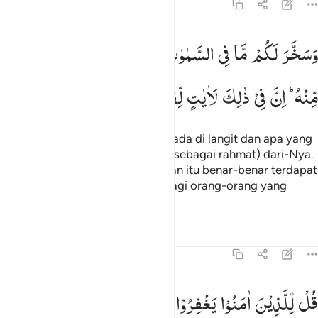
45:13
سخر لكم ما في السماوات وما في الارض جميعا منه ان في ذالك لايات 
وَسَخَّرَ
لَكُمْ
مَّا
فِی
السَّمٰوٰتِ
وَمَا
فِی
الْاَرْضِ
جَمِیْعًا
َسَخَّرَ لَكُم مَّا فِى ٱلسَّمَـٰوَٰتِ وَمَا فِى ٱلْأَرْضِ جَمِيعًۭا مِّنْهُ ۚ إِنَّ فِى ذَٰلِكَ ل
مِّنْهُ ؕ
اِنَّ
فِیْ
ذٰلِكَ
لَاٰیٰتٍ
لِّقَوْمٍ
یَّتَفَكَّرُوْنَ
Dan Dia menundukkan apa yang ada di langit dan apa yang
ada di bumi untukmu semuanya (sebagai rahmat) dari-Nya.
Sungguh, dalam hal yang demikian itu benar-benar terdapat
tanda-tanda (kebesaran Allah) bagi orang-orang yang
berpikir.
Tafsir
Pelajaran
Refleksi
45:14
ل للذين امنوا يغفروا للذين لا يرجون ايام الله ليجزي قوما بما كانوا يكسب
قُلْ
لِّلَّذِیْنَ
اٰمَنُوْا
یَغْفِرُوْا
لِلَّذِیْنَ
لَا
یَرْجُوْنَ
اَیَّامَ
اللّٰهِ
ُل لِّلَّذِينَ ءَامَنُوا۟ يَغْفِرُوا۟ لِلَّذِينَ لَا يَرْجُونَ أَيَّامَ ٱللَّهِ لِيَجْزِىَ قَوْمًۢا بِ