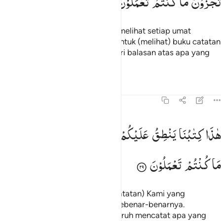
تُجْزَوْنَ
مَا
كُنْتُمْ
تَعْمَلُوْنَ
Dan (pada hari itu) engkau akan melihat setiap umat
berlutut. Setiap umat dipanggil untuk (melihat) buku catatan
amalnya. Pada hari itu kamu diberi balasan atas apa yang
telah kamu kerjakan.
Tafsir
Pelajaran
Refleksi
Qiraat
45:29
اذا كتابنا ينطق عليكم بالحق انا كنا نستنسخ ما كنتم تعملون ٢٩
هٰذَا
كِتٰبُنَا
یَنْطِقُ
عَلَیْكُمْ
بِالْحَقِّ ؕ
اِنَّا
كُنَّا
نَسْتَنْسِخُ
َـٰذَا كِتَـٰبُنَا يَنطِقُ عَلَيْكُم بِٱلْحَقِّ ۚ إِنَّا كُنَّا نَسْتَنسِخُ مَا كُنتُمْ تَعْمَلُونَ ٢٩
مَا
كُنْتُمْ
تَعْمَلُوْنَ
(Allah berfirman), "Inilah kitab (catatan) Kami yang
menuturkan kepadamu dengan sebenar-benarnya.
Sesungguhnya Kami telah menyuruh mencatat apa yang