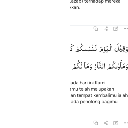
mereka kerjakan, dan berlakulah (azab) terhadap mereka
yang dahulu mereka perolok-olokkan.
Tafsir
Pelajaran
Refleksi
45:34
قيل اليوم ننساكم كما نسيتم لقاء يومكم هاذا وماواكم النار وما لكم من
وَقِیْلَ
الْیَوْمَ
نَنْسٰىكُمْ
كَمَا
نَسِیْتُمْ
لِقَآءَ
یَوْمِكُمْ
هٰذَا
َقِيلَ ٱلْيَوْمَ نَنسَىٰكُمْ كَمَا نَسِيتُمْ لِقَآءَ يَوْمِكُمْ هَـٰذَا وَمَأْوَىٰكُمُ ٱلنَّارُ وَمَا لَكُم 
وَمَاْوٰىكُمُ
النَّارُ
وَمَا
لَكُمْ
مِّنْ
نّٰصِرِیْنَ
Dan kepada mereka dikatakan, "Pada hari ini Kami
melupakan kamu sebagaimana kamu telah melupakan
pertemuan (dengan) harimu ini; dan tempat kembalimu ialah
neraka, dan sekali-kali tidak akan ada penolong bagimu.
Tafsir
Pelajaran
Refleksi
45:35