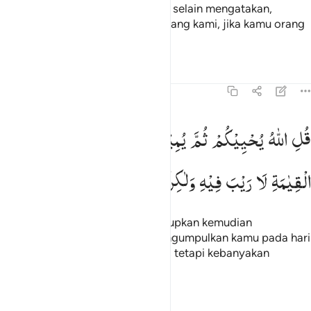
jelas, tidak ada bantahan mereka selain mengatakan,
"Hidupkanlah kembali nenek moyang kami, jika kamu orang
yang benar."
Tafsir
Pelajaran
Refleksi
45:26
ل الله يحييكم ثم يميتكم ثم يجمعكم الى يوم القيامة لا ريب فيه ولاكن اك
قُلِ
اللّٰهُ
یُحْیِیْكُمْ
ثُمَّ
یُمِیْتُكُمْ
ثُمَّ
یَجْمَعُكُمْ
اِلٰی
یَوْمِ
ُلِ ٱللَّهُ يُحْيِيكُمْ ثُمَّ يُمِيتُكُمْ ثُمَّ يَجْمَعُكُمْ إِلَىٰ يَوْمِ ٱلْقِيَـٰمَةِ لَا رَيْبَ فِيهِ وَلَـٰكِ
الْقِیٰمَةِ
لَا
رَیْبَ
فِیْهِ
وَلٰكِنَّ
اَكْثَرَ
النَّاسِ
لَا
یَعْلَمُوْنَ
Katakanlah, "Allah yang menghidupkan kemudian
mematikan kamu, setelah itu mengumpulkan kamu pada hari
Kiamat yang tidak diragukan lagi; tetapi kebanyakan
manusia tidak mengetahui."
Tafsir
Pelajaran
Refleksi