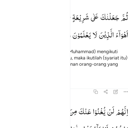
م جعلناك على شريعة من الامر فاتبعها ولا تتبع اهواء الذين لا يعلمون ١٨
ثُمَّ
جَعَلْنٰكَ
عَلٰی
شَرِیْعَةٍ
مِّنَ
الْاَمْرِ
فَاتَّبِعْهَا
وَلَا
تَتَّبِعْ
ُمَّ جَعَلْنَـٰكَ عَلَىٰ شَرِيعَةٍۢ مِّنَ ٱلْأَمْرِ فَٱتَّبِعْهَا وَلَا تَتَّبِعْ أَهْوَآءَ ٱلَّذِينَ لَا يَعْلَمُ
اَهْوَآءَ
الَّذِیْنَ
لَا
یَعْلَمُوْنَ
Kemudian Kami jadikan engkau (Muhammad) mengikuti
syariat (peraturan) dari agama itu, maka ikutilah (syariat itu)
dan janganlah engkau ikuti keinginan orang-orang yang
tidak tahu.
Tafsir
Pelajaran
Refleksi
45:19
نهم لن يغنوا عنك من الله شييا وان الظالمين بعضهم اولياء بعض والله ول
اِنَّهُمْ
لَنْ
یُّغْنُوْا
عَنْكَ
مِنَ
اللّٰهِ
شَیْـًٔا ؕ
وَاِنَّ
الظّٰلِمِیْنَ
ِنَّهُمْ لَن يُغْنُوا۟ عَنكَ مِنَ ٱللَّهِ شَيْـًۭٔا ۚ وَإِنَّ ٱلظَّـٰلِمِينَ بَعْضُ