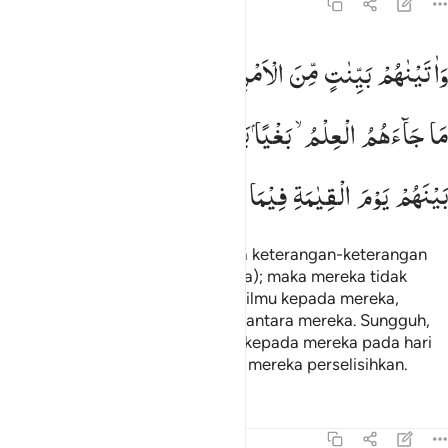
45:17
اتيناهم بينات من الامر فما اختلفوا الا من بعد ما جاءهم العلم بغيا بينهم
وَاٰتَیْنٰهُمْ
بَیِّنٰتٍ
مِّنَ
الْاَمْرِ ۚ
فَمَا
اخْتَلَفُوْۤا
اِلَّا
مِنْ
بَعْدِ
َءَاتَيْنَـٰهُم بَيِّنَـٰتٍۢ مِّنَ ٱلْأَمْرِ ۖ فَمَا ٱخْتَلَفُوٓا۟ إِلَّا مِنۢ بَعْدِ مَا جَآءَهُمُ ٱلْعِل
مَا
جَآءَهُمُ
الْعِلْمُ ۙ
بَغْیًا
بَیْنَهُمْ ؕ
اِنَّ
رَبَّكَ
یَقْضِیْ
بَیْنَهُمْ
یَوْمَ
الْقِیٰمَةِ
فِیْمَا
كَانُوْا
فِیْهِ
یَخْتَلِفُوْنَ
Dan Kami berikan kepada mereka keterangan-keterangan
yang jelas tentang urusan (agama); maka mereka tidak
berselisih kecuali setelah datang ilmu kepada mereka,
karena kedengkian (yang ada) di antara mereka. Sungguh,
Tuhanmu akan memberi putusan kepada mereka pada hari
Kiamat terhadap apa yang selalu mereka perselisihkan.
Tafsir
Pelajaran
Refleksi
45:18