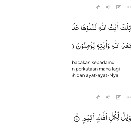
Tafsir
Pelajaran
Refleksi
Qiraat
45:6
لك ايات الله نتلوها عليك بالحق فباي حديث بعد الله واياته يومنون ٦
تِلْكَ
اٰیٰتُ
اللّٰهِ
نَتْلُوْهَا
عَلَیْكَ
بِالْحَقِّ ۚ
فَبِاَیِّ
حَدِیْثٍ
ِلْكَ ءَايَـٰتُ ٱللَّهِ نَتْلُوهَا عَلَيْكَ بِٱلْحَقِّ ۖ فَبِأَىِّ حَدِيثٍۭ بَعْدَ ٱللَّهِ وَءَايَـٰتِهِۦ يُؤْمِنُونَ ٦
بَعْدَ
اللّٰهِ
وَاٰیٰتِهٖ
یُؤْمِنُوْنَ
Itulah ayat-ayat Allah yang Kami bacakan kepadamu
dengan sebenarnya; maka dengan perkataan mana lagi
mereka akan beriman setelah Allah dan ayat-ayat-Nya.
Tafsir
Pelajaran
Refleksi
Qiraat
45:7
يل لكل افاك اثيم ٧
وَیْلٌ
لِّكُلِّ
اَفَّاكٍ
اَثِیْمٍ
َيْلٌۭ لِّكُلِّ أَفَّاكٍ أَثِيمٍۢ ٧