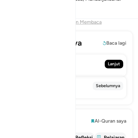
Tafsir
Pelajaran
Refleksi
Akhir Bab
Lanjutkan Membaca
Baca selengkapnya
Baca lagi
46. Al-Ahqaf
Lanjut
Ahqaf
44. Ad-Dukhan
Sebelumnya
Kabut Asap
Mengeksplorasi
Al-Quran saya
informasi
tafsir
Refleksi
Pelajaran