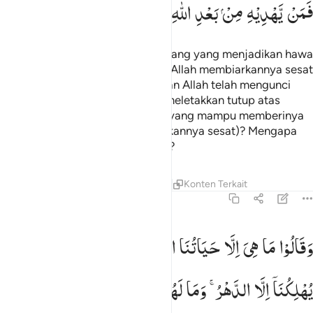
فَمَنْ
یَّهْدِیْهِ
مِنْ
بَعْدِ
اللّٰهِ ؕ
اَفَلَا
تَذَكَّرُوْنَ
Maka pernahkah kamu melihat orang yang menjadikan hawa
nafsunya sebagai tuhannya, dan Allah membiarkannya sesat
dengan sepengetahuan-Nya,
dan Allah telah mengunci
1
pendengaran dan hatinya serta meletakkan tutup atas
penglihatannya? Maka siapakah yang mampu memberinya
petunjuk setelah Allah (membiarkannya sesat)? Mengapa
kamu tidak mengambil pelajaran?
Tafsir
Pelajaran
Refleksi
Qiraat
Konten Terkait
45:24
قالوا ما هي الا حياتنا الدنيا نموت ونحيا وما يهلكنا الا الدهر وما لهم بذا
وَقَالُوْا
مَا
هِیَ
اِلَّا
حَیَاتُنَا
الدُّنْیَا
نَمُوْتُ
وَنَحْیَا
وَمَا
َقَالُوا۟ مَا هِىَ إِلَّا حَيَاتُنَا ٱلدُّنْيَا نَمُوتُ وَنَحْيَا وَمَا يُهْلِكُنَآ إِلَّا ٱلدَّهْرُ ۚ وَمَا لَهُم بِذَٰل
یُهْلِكُنَاۤ
اِلَّا
الدَّهْرُ ۚ
وَمَا
لَهُمْ
بِذٰلِكَ
مِنْ
عِلْمٍ ۚ
اِنْ
هُمْ