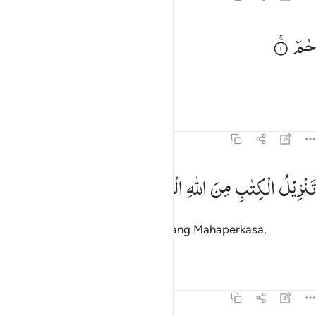
م ١
حٰمٓ
مٓ ١
Ḥā Mīm.
Tafsir
Pelajaran
Refleksi
45:2
نزيل الكتاب من الله العزيز الحكيم ٢
تَنْزِیْلُ
الْكِتٰبِ
مِنَ
اللّٰهِ
الْعَزِیْزِ
الْحَكِیْمِ
َنزِيلُ ٱلْكِتَـٰبِ مِنَ ٱللَّهِ ٱلْعَزِيزِ ٱلْحَكِيمِ ٢
Kitab (ini) diturunkan dari Allah Yang Mahaperkasa,
Mahabijaksana.
Tafsir
Pelajaran
Refleksi
45:3