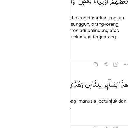
بَعْضُهُمْ
اَوْلِیَآءُ
بَعْضٍ ۚ
وَاللّٰهُ
وَلِیُّ
الْمُتَّقِیْنَ
Sungguh, mereka tidak akan dapat menghindarkan engkau
sedikit pun dari (azab) Allah. Dan sungguh, orang-orang
yang zalim itu, sebagian mereka menjadi pelindung atas
sebagian yang lain; sedang Allah pelindung bagi orang-
orang yang bertakwa.
Tafsir
Pelajaran
Refleksi
45:20
اذا بصاير للناس وهدى ورحمة لقوم يوقنون ٢٠
هٰذَا
بَصَآىِٕرُ
لِلنَّاسِ
وَهُدًی
وَّرَحْمَةٌ
لِّقَوْمٍ
یُّوْقِنُوْنَ
َـٰذَا بَصَـٰٓئِرُ لِلنَّاسِ وَهُدًۭى وَرَحْمَةٌۭ لِّقَوْمٍۢ يُوقِنُونَ ٢٠
(Al-Qur`an) ini adalah pedoman bagi manusia, petunjuk dan
rahmat bagi kaum yang meyakini.
Tafsir
Pelajaran
Refleksi