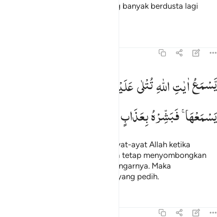
Celakalah bagi setiap orang yang banyak berdusta lagi
banyak berdosa,
Tafsir
Pelajaran
Refleksi
45:8
سمع ايات الله تتلى عليه ثم يصر مستكبرا كان لم يسمعها فبشره بعذاب 
یَّسْمَعُ
اٰیٰتِ
اللّٰهِ
تُتْلٰی
عَلَیْهِ
ثُمَّ
یُصِرُّ
مُسْتَكْبِرًا
كَاَنْ
لَّمْ
َسْمَعُ ءَايَـٰتِ ٱللَّهِ تُتْلَىٰ عَلَيْهِ ثُمَّ يُصِرُّ مُسْتَكْبِرًۭا كَأَن لَّمْ يَسْمَعْهَا ۖ فَبَشّ
یَسْمَعْهَا ۚ
فَبَشِّرْهُ
بِعَذَابٍ
اَلِیْمٍ
(yaitu) orang yang mendengar ayat-ayat Allah ketika
dibacakan kepadanya, namun dia tetap menyombongkan
diri seakan-akan dia tidak mendengarnya. Maka
peringatkanlah dia dengan azab yang pedih.
Tafsir
Pelajaran
Refleksi
45:9