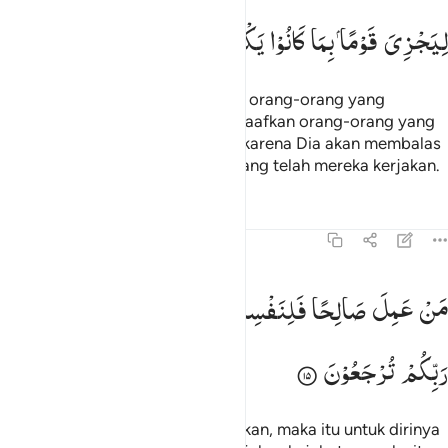
لِیَجْزِیَ
قَوْمًا
بِمَا
كَانُوْا
یَكْسِبُوْنَ
Katakanlah (Muhammad) kepada orang-orang yang
beriman, hendaklah mereka memaafkan orang-orang yang
tidak takut akan hari-hari Allah,
karena Dia akan membalas
1
suatu kaum sesuai dengan apa yang telah mereka kerjakan.
Tafsir
Pelajaran
Refleksi
Qiraat
45:15
ن عمل صالحا فلنفسه ومن اساء فعليها ثم الى ربكم ترجعون ١٥
مَنْ
عَمِلَ
صَالِحًا
فَلِنَفْسِهٖ ۚ
وَمَنْ
اَسَآءَ
فَعَلَیْهَا ؗ
ثُمَّ
اِلٰی
َنْ عَمِلَ صَـٰلِحًۭا فَلِنَفْسِهِۦ ۖ وَمَنْ أَسَآءَ فَعَلَيْهَا ۖ ثُمَّ إِلَىٰ رَبِّكُمْ تُرْجَعُونَ ١٥
رَبِّكُمْ
تُرْجَعُوْنَ
Barangsiapa mengerjakan kebajikan, maka itu untuk dirinya