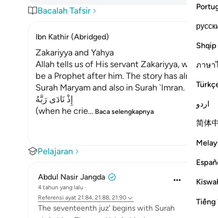
Portu
Bacalah Tafsir
русск
Ibn Kathir (Abridged)
Shqip
Zakariyya and Yahya
Allah tells us of His servant Zakariyya, who as
ภาษา
be a Prophet after him. The story has already be
Türkç
Surah Maryam and also in Surah `Imran. Here an 
إِذْ نَادَى رَبَّهُ
اردو
(when he crie
…
Baca selengkapnya
简体
Melay
Pelajaran
Españ
Abdul Nasir Jangda
Kiswah
4 tahun yang lalu
·
Referensi
ayat 21:84, 21:88, 21:90
Tiếng 
The seventeenth juz’ begins with Surah