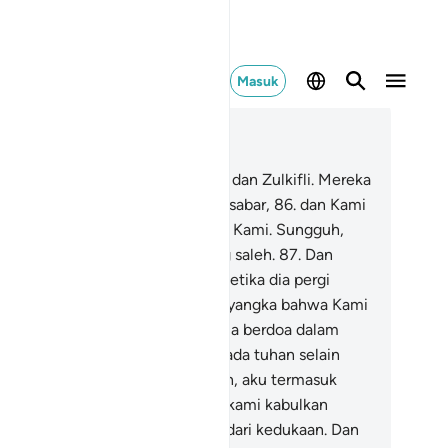
Masuk
ca dalam Konteks
 21, Halaman 297, Juz 17
.
Dan (ingatlah kisah) Ismail, Idris dan Zulkifli. Mereka
mua termasuk orang-orang yang sabar,
86
.
dan Kami
sukkan mereka ke dalam rahmat Kami. Sungguh,
reka termasuk orang-orang yang saleh.
87
.
Dan
ngatlah kisah) Żun Nūn (Yunus), ketika dia pergi
lam keadaan marah, lalu dia menyangka bahwa Kami
dak akan menyulitkannya, maka dia berdoa dalam
adaan yang sangat gelap, "Tidak ada tuhan selain
gkau, Mahasuci Engkau. Sungguh, aku termasuk
ang-orang yang zalim."
88
.
Maka kami kabulkan
oa)nya dan Kami selamatkan dia dari kedukaan. Dan