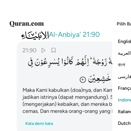
Pilih 
021
فاستجبنا له ووهبنا له يحيى واصلحنا له ز
Al-Anbiya'
21:90
Englis
21:90
العربية
ْلَحْنَا
لَهٗ
زَوْجَهٗ ؕ
اِنَّهُمْ
كَانُوْا
یُسٰرِعُوْنَ
فِی
বাংলা
انُوْا
لَنَا
خٰشِعِیْنَ
ارسی
França
Maka Kami kabulkan (doa)nya, dan Kami anuge
jadikan istrinya (dapat mengandung). Sungguh
Indon
(mengerjakan) kebaikan, dan mereka berdoa 
cemas. Dan mereka orang-orang yang khusyuk
Italia
Dutch
Kata demi kata