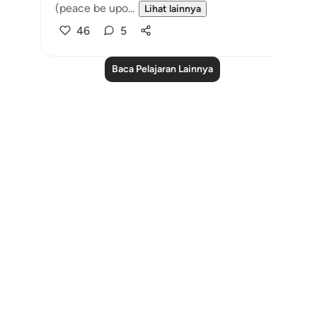
(peace be upo...
Lihat lainnya
46
5
Baca Pelajaran Lainnya
Notes
placeholders
close