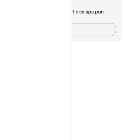
tatan dan Refleksi
da tidak memiliki catatan atau refleksi apa pun
ngenai ayat ini.
Catatlah pikiran Anda…