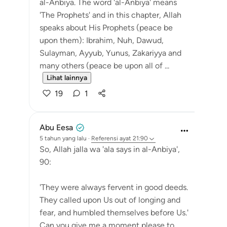
al-Anbiya. The word 'al-Anbiya' means
'The Prophets' and in this chapter, Allah
speaks about His Prophets (peace be
upon them): Ibrahim, Nuh, Dawud,
Sulayman, Ayyub, Yunus, Zakariyya and
many others (peace be upon all of ...
Lihat lainnya
19
1
Abu Eesa
5 tahun yang lalu
·
Referensi
ayat 21:90
So, Allah jalla wa 'ala says in al-Anbiya',
90:
'They were always fervent in good deeds.
They called upon Us out of longing and
fear, and humbled themselves before Us.'
Can you give me a moment please to