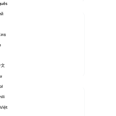
de
guês
be
ий
be
En
ke
ked Allah to grant him a son who would
Ma
ไทย
en given in detail at the beginning of
an
e
abbreviated version is given.
is
se
da
中文
ha
Lebih Banyak Tafsir
kh
u
Ma
Refleksi
ti
ol
ja
Parveen Ahmed
ili
All
2 tahun yang lalu
·
Referensi
ayat 21:90
-
In
Bismillah
Việt