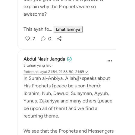
explain why the Prophets were so
awesome?
This ayah fo...
Lihat lainnya
7
0
Abdul Nasir Jangda
3 tahun yang lalu
·
Referensi
ayat 21:84, 21:88-90, 21:69
In Surah al-Anbiya, Allahﷻ speaks about
His Prophets (peace be upon them):
Ibrahim, Nuh, Dawud, Sulayman, Ayyub,
Yunus, Zakariyya and many others (peace
be upon all of them) and we find a
recurring theme.
We see that the Prophets and Messengers