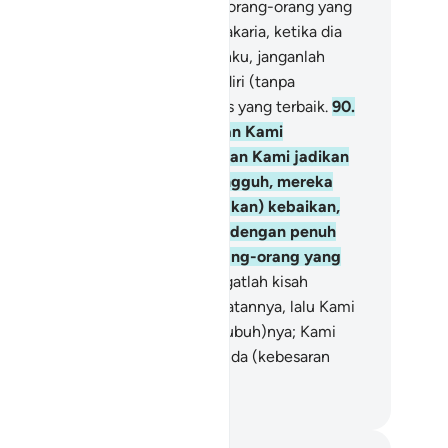
mikianlah Kami menyelamatkan orang-orang yang
riman.
89
.
Dan (ingatlah kisah) Zakaria, ketika dia
rdoa kepada Tuhannya, "Ya Tuhanku, janganlah
gkau biarkan aku hidup seorang diri (tanpa
turunan) dan Engkaulah ahli waris yang terbaik.
90
.
ka Kami kabulkan (doa)nya, dan Kami
ugerahkan kepadanya Yahya, dan Kami jadikan
trinya (dapat mengandung). Sungguh, mereka
lalu bersegera dalam (mengerjakan) kebaikan,
n mereka berdoa kepada Kami dengan penuh
rap dan cemas. Dan mereka orang-orang yang
usyuk kepada Kami.
91
.
Dan (ingatlah kisah
ryam) yang memelihara kehormatannya, lalu Kami
upkan (roh) dari Kami ke dalam (tubuh)nya; Kami
dikan dia dan anaknya sebagai tanda (kebesaran
ah) bagi seluruh alam.
donesian Islamic affairs ministry