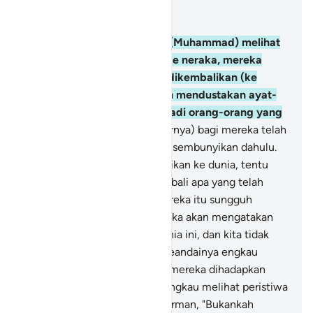
Baca dalam Konteks
Bab 6, Halaman 118, Juz 7
27
.
Dan seandainya engkau (Muhammad) melihat
ketika mereka dihadapkan ke neraka, mereka
berkata, "Seandainya kami dikembalikan (ke
dunia) tentu kami tidak akan mendustakan ayat-
ayat Tuhan kami, serta menjadi orang-orang yang
beriman."
28
.
Tetapi (sebenarnya) bagi mereka telah
nyata kejahatan yang mereka sembunyikan dahulu.
Seandainya mereka dikembalikan ke dunia, tentu
mereka akan mengulang kembali apa yang telah
dilarang mengerjakannya. Mereka itu sungguh
pendusta.
29
.
Dan tentu mereka akan mengatakan
(pula), "Hidup hanyalah di dunia ini, dan kita tidak
akan dibangkitkan."
30
.
Dan seandainya engkau
(Muhammad) melihat ketika mereka dihadapkan
kepada Tuhannya (tentulah engkau melihat peristiwa
yang mengharukan). Dia Berfirman, "Bukankah