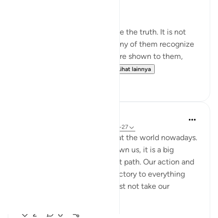
Qur’an, I was deeply shaken.
It is not that people do not see the truth. It is not
that the signs are unclear. Many of them recognize
the truth. Even if miracles were shown to them,
even if they were returne...
Lihat lainnya
1
0
Nadrah
5 tahun yang lalu
·
Referensi
ayat 6:25-27
It is very concerning looking at the world nowadays.
With every sign Allah has shown us, it is a big
reminder to return to the right path. Our action and
words should not be contradictory to everything
Allah said in al-Quran. We must not take our
favourite par...
Lihat lainnya
2
0