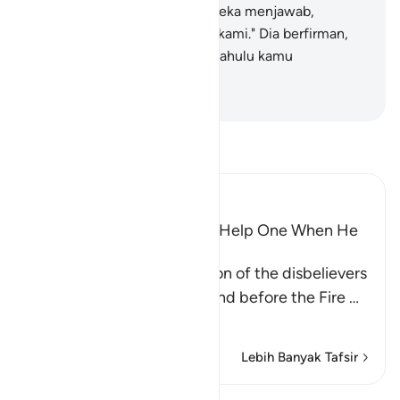
(kebangkitan) ini benar?" Mereka menjawab,
"Sungguh benar, demi Tuhan kami." Dia berfirman,
"Rasakanlah azab ini, karena dahulu kamu
mengingkarinya."
-
Indonesian Islamic affairs ministry
Bacalah Tafsir
Ibn Kathir (Abridged)
Wishes and Hopes Do Not Help One When He
Sees the Torment
Allah mentions the condition of the disbelievers
when they are made to stand before the Fire
…
Baca selengkapnya
Lebih Banyak Tafsir
Lihat Qiraat