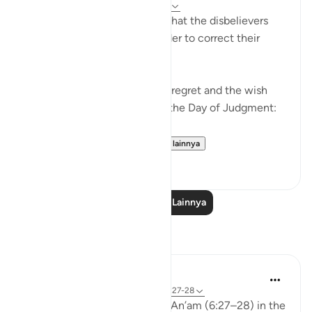
5 tahun yang lalu
·
Referensi
ayat 6:27
We are now living in a world that the disbelievers
would wish to return to in order to correct their
relationship with Allah ﷻ.
Allah ﷻ mentioned to us the regret and the wish
the disbelievers will have on the Day of Judgment:
وَلَو تَرى إِذ وُقِفوا عَلَى ال...
Lihat lainnya
25
2
Baca Pelajaran Lainnya
Refleksi
aira Fatima
24 minggu yang lalu
·
Referensi
ayat 6:27-28
While reflecting on Surah Al-An’am (6:27–28) in the