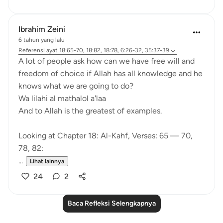
Ibrahim Zeini
6 tahun yang lalu
·
Referensi
ayat 18:65-70, 18:82, 18:78, 6:26-32, 35:37-39
A lot of people ask how can we have free will and
freedom of choice if Allah has all knowledge and he
knows what we are going to do?
Wa lilahi al mathalol a'laa
And to Allah is the greatest of examples.
Looking at Chapter 18: Al-Kahf, Verses: 65 — 70,
78, 82:
...
Lihat lainnya
24
2
Baca Refleksi Selengkapnya