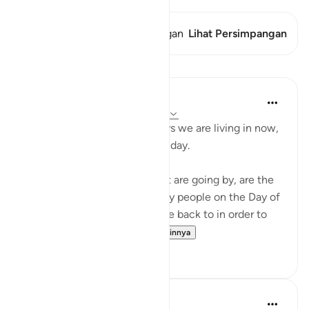
Ayat ini memiliki 1 Persimpangan
Lihat Persimpangan
Pelajaran
Abu Bakr Zoud
4 tahun yang lalu
·
Referensi
ayat 6:27
Don't complain about the days we are living in now,
even if they are dark difficult day.
These hours and minutes that are going by, are the
same hours and minutes many people on the Day of
Judgment would beg to come back to in order to
correct their relation...
Lihat lainnya
36
2
Abu Bakr Zoud