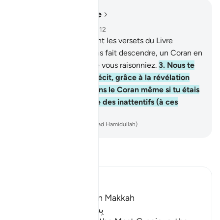
Lire dans le contexte
Chapitre 12, Page 235, Juz 12
1
.
Alif, Lâm, Râ . Tels sont les versets du Livre
explicite.
2
.
Nous l’avons fait descendre, un Coran en
[langue] arabe, afin que vous raisonniez.
3
.
Nous te
racontons le meilleur récit, grâce à la révélation
que Nous te faisons dans le Coran même si tu étais
auparavant du nombre des inattentifs (à ces
récits).
-
French Translation(Muhammad Hamidullah)
Lisez le Tafsir
Ibn Kathir (Abridged)
Which was revealed in Makkah
بِسْمِ اللَّهِ الرَّحْمَـنِ الرَّحِيمِ