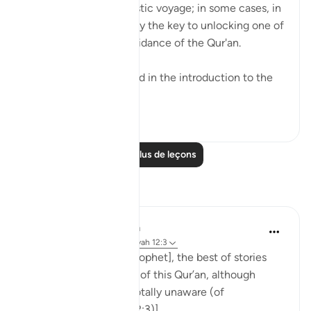
more than just a linguistic voyage; in some cases, in
some cases it is actually the key to unlocking one of
the treasures of the guidance of the Qur'an.
For example, Allaah said in the introduction to the
s...
Voir plus
17
3
Lire plus de leçons
Réflexions
Mahmudun Nahar Esha
il y a 2 ans
·
Référencement
ayah 12:3
'We relate to you, [O Prophet], the best of stories
through Our revelation of this Qur’an, although
before this you were totally unaware (of
them).'[Surah Yusuf (12:3)]