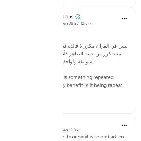
Tulayhah Tafsir Translations
il y a 2 ans
·
Référencement
ayah 39:23, 12:3
Ibn Atheer once wrote:
[ليس في القرآن مكرر لا فائدة في تكريره، فإن رأيت شيئا
منه تكرر من حيث الظاهر فأنعم نظرك فيه، فانظر الى
سوابقه ولواحقه لتنكشف لك الفائدة منه]
Nowhere in the Qur'an is something repeated
without there being any benefit in it being repeat...
Voir plus
7
0
Ola Shoubaki
il y a 3 ans
·
Référencement
ayah 12:3
To trace a word back to its original is to embark on