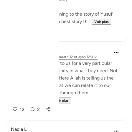
Anyone reading or listening to the story of Yusuf
(as) knows that it is the best story th...
Voir plus
11
2
Uzair Ali
il y a 2 ans
·
Référencement
sourate 12 et ayah 12:3
The Quran gave stories to us for a very particular
purpose: to guide humanity in what they need. Not
to entertain humanity. Here Allah is telling us the
best of all stories, so that we can relate it to our
lives and seek comfort through them
'How beautiful is ...
Voir plus
12
2
Nadia L