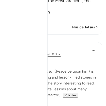
In the Name of Allah, the Most Gracious, the
Most Merciful.
Qualities of the Qur'an
In
…
En savoir plus
Plus de Tafsirs
Leçons
Hammad Fahim
il y a 2 ans
·
Référencement
ayah 12:3
Theme of the Month!
The story of Prophet Yusuf (Peace be upon him) is
one of the most inspiring and lesson-filled stories in
the Qur'an. Not only is the story interesting to read,
but it also teaches us vital lessons about many
issues we face in our lives tod...
Voir plus
35
12