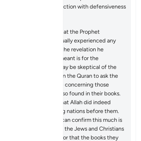
receiving the instruction with defensiveness
and indignation.
It does not mean that the Prophet
Muhammad ﷺ actually experienced any
doubt concerning the revelation he
received. What is meant is for the
disbelievers who may be skeptical of the
stories mentioned in the Quran to ask the
People of Scripture concerning those
stories which are also found in their books.
They will confirm that Allah did indeed
destroy disbelieving nations before them.
The fact that they can confirm this much is
not an indication of the Jews and Christians
being authorities, nor that the books they