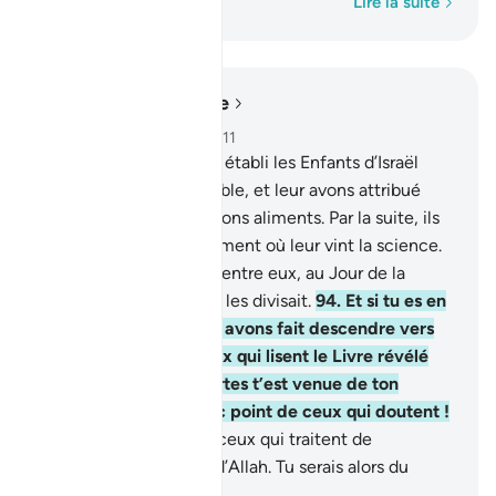
Mot par mot
Lire la suite
Lire dans le contexte
Chapitre 10, Page 219, Juz 11
93
.
Certes, Nous avons établi les Enfants d’Israël
dans un endroit honorable, et leur avons attribué
comme nourriture de bons aliments. Par la suite, ils
n’ont divergé qu’au moment où leur vint la science.
Ton Seigneur décidera entre eux, au Jour de la
Résurrection sur ce qui les divisait.
94
.
Et si tu es en
doute sur ce que Nous avons fait descendre vers
toi, interroge alors ceux qui lisent le Livre révélé
avant toi. La vérité certes t’est venue de ton
Seigneur: Ne sois donc point de ceux qui doutent !
95
.
Et ne sois point de ceux qui traitent de
mensonge les versets d’Allah. Tu serais alors du
nombre des perdants.