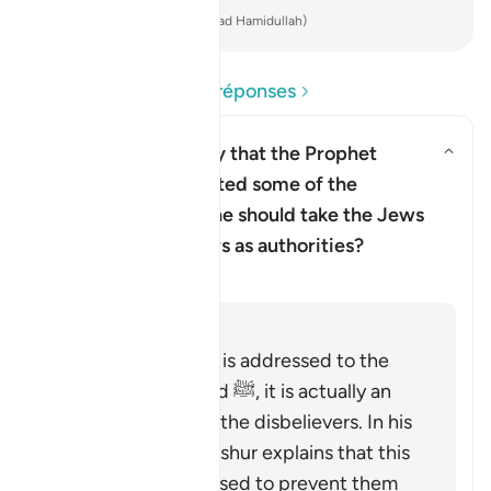
-
French Translation(Muhammad Hamidullah)
Lire les questions et réponses
Does this verse imply that the Prophet
Muhammad ﷺ doubted some of the
revelation, and that he should take the Jews
and Christian scholars as authorities?
Clarification
Répondre
Although the verse is addressed to the
Prophet Muhammad ﷺ, it is actually an
indirect address to the disbelievers. In his
commentary, Ibn ‘Ashur explains that this
indirect style was used to prevent them