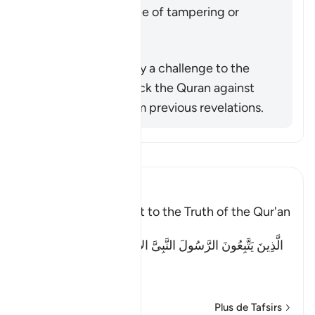
possessed were free of tampering or
distortion.
Résumé
This verse is actually a challenge to the
disbelievers to check the Quran against
what remained from previous revelations.
Lisez le Tafsir
Ibn Kathir (Abridged)
Previous books Attest to the Truth of the Qur'an
Allah said:
الَّذِينَ يَتَّبِعُونَ الرَّسُولَ النَّبِىَّ الأُمِّىَّ الَّذِى يَجِدُونَهُ مَكْتُوبًا
عِن
…
En savoir plus
Plus de Tafsirs