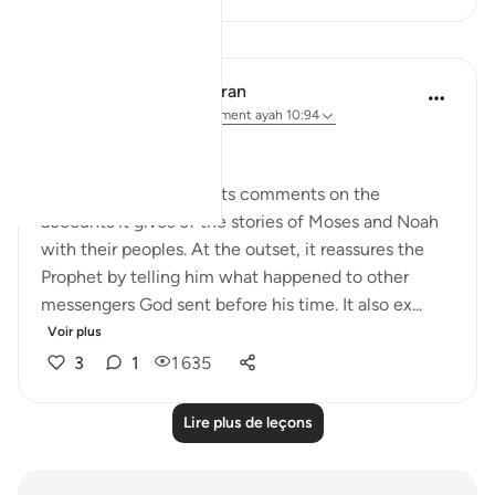
Leçons
In the Shade of the Quran
il y a 32 semaines
·
Référencement
ayah 10:94
No Doubts Entertained
Now the surah begins its comments on the
accounts it gives of the stories of Moses and Noah
with their peoples. At the outset, it reassures the
Prophet by telling him what happened to other
messengers God sent before his time. It also ex...
Voir plus
3
1
1 635
Lire plus de leçons