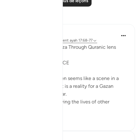
Lire plus de leçons
Réflexions
Syaari Ab Rahman
l’année dernière
·
Référencement
ayah 17:68-77
AL ISRAA SERIES ~ Gaza Through Quranic lens
Ayat 68 - 77
EXPELLING ARROGANCE
Losing all your 9 children seems like a scene in a
dramatic movie. Alas, it is a reality for a Gazan
doctor, Dr Alaa Al-Najjar.
While she was busy saving the lives of other
children...
Voir plus
8
2