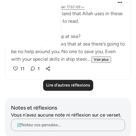
Humairah
il y a 4 ans
·
Référencement
ayah 17:67-69
The analogy of sea and land that Allah uses in these
few verses are exciting to read.
Firstly, why use hardship at sea?
Because everyone knows that at sea there’s going to
be no help around you. No one to save you. Even
with your special skills in ship steer...
Voir plus
11
1
Lire d'autres réflexions
Notes et réflexions
Vous n'avez aucune note ni réflexion sur ce verset.
Notez vos pensées…