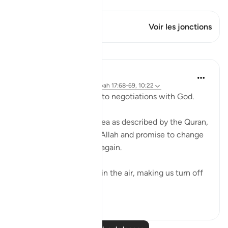
Ce verset a 1 Jonctions
Voir les jonctions
Leçons
Ammar AlShukry
il y a 4 ans
·
Référencement
ayah 17:68-69, 10:22
⁣Storms make you go into negotiations with God. ⁣⁣
It could be a storm at sea as described by the Quran,
where people implore Allah and promise to change
if they live to see land again. ⁣⁣
It could be turbulence in the air, making us turn off
our movie a...
Voir plus
38
3