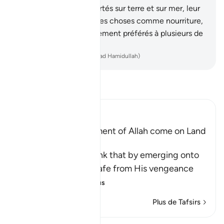
Nous les avons transportés sur terre et sur mer, leur
avons attribué de bonnes choses comme nourriture,
et Nous les avons nettement préférés à plusieurs de
Nos créatures.
-
French Translation(Muhammad Hamidullah)
Lisez le Tafsir
Ibn Kathir (Abridged)
Does not the Punishment of Allah come on Land
too
Allah says, do you think that by emerging onto
dry land you will be safe from His vengeance
and punis
…
En savoir plus
Plus de Tafsirs
Voir Qiraat