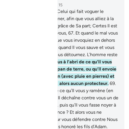
Chapitre 17, Page 289, Juz 15
66
.
Votre Seigneur est Celui qui fait voguer le
vaisseau pour vous en mer, afin que vous alliez à la
recherche de quelque grâce de Sa part; Certes Il est
Miséricordieux envers vous,
67
.
Et quand le mal vous
touche en mer, ceux que vous invoquiez en dehors
de Lui se perdent. Puis, quand Il vous sauve et vous
ramène à terre, vous vous détournez. L’homme reste
très ingrat!
68
.
Êtes-vous à l’abri de ce qu’Il vous
fasse engloutir par un pan de terre, ou qu’Il envoie
contre vous un ouragan (avec pluie en pierres) et
que vous ne trouveriez alors aucun protecteur.
69
.
Ou êtes-vous à l’abri de ce qu’Il vous y ramène (en
mer) une autre fois, qu’Il déchaîne contre vous un de
ces vents à tout casser, puis qu’Il vous fasse noyer à
cause de votre mécréance ? Et alors vous ne
trouverez personne pour vous défendre contre Nous
!
70
.
Certes, Nous avons honoré les fils d’Adam.