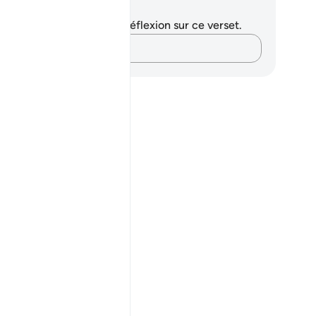
tes et réflexions
us n'avez aucune note ni réflexion sur ce verset.
Notez vos pensées…