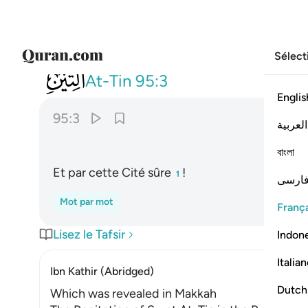
Sélect
095
وهاذا البلد الامين ٣
At-Tin
95:3
Englis
95:3
العربية
বাংলা
Et par cette Cité sûre
!
1
ارسی
Mot par mot
França
Lisez le Tafsir
Indon
Italia
Ibn Kathir (Abridged)
Dutch
Which was revealed in Makkah