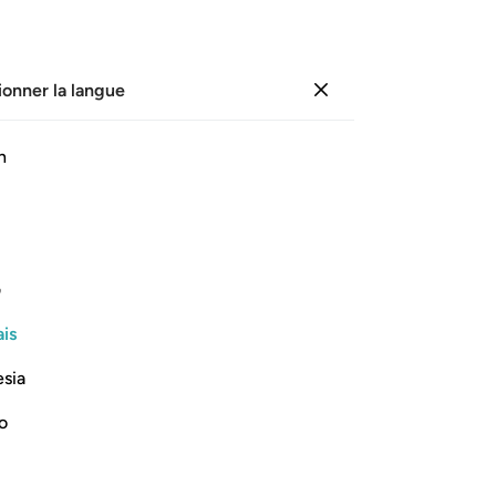
ionner la langue
Se connecter
Li
h
Cha
1
.
P
ﱡ
ﱢ
ﱣ
ﱤ
par
l’h
l’
ف
cr
Lire la suite
is
au
cel
esia
me
?
no
-
Fr