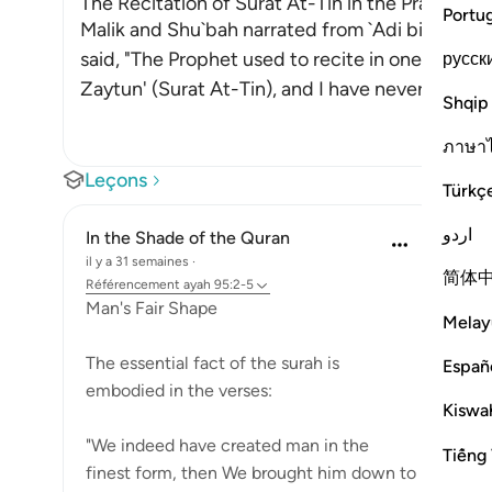
The Recitation of Surat At-Tin in the Prayer whi
Portu
Malik and Shu`bah narrated from `Adi bin Thabit
said, "The Prophet used to recite in one of his 
русск
Zaytun' (Surat At-Tin), and I have never h
…
En sa
Shqip
ภาษา
Leçons
Türkç
اردو
In the Shade of the Quran
il y a 31 semaines
·
简体
Référencement
ayah 95:2-5
Man's Fair Shape
Melay
The essential fact of the surah is
Españ
embodied in the verses:
Kiswah
"We indeed have created man in the
Tiếng 
finest form, then We brought him down to