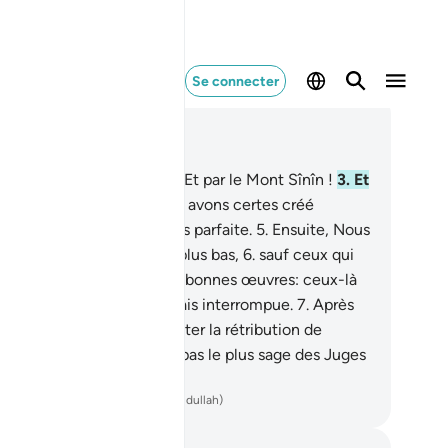
Se connecter
re dans le contexte
pitre 95, Page 597, Juz 30
ar le figuier et l’olivier !
2
.
Et par le Mont Sînîn !
3
.
Et
 cette Cité sûre !
4
.
Nous avons certes créé
omme dans la forme la plus parfaite.
5
.
Ensuite, Nous
avons ramené au niveau le plus bas,
6
.
sauf ceux qui
oient et accomplissent les bonnes œuvres: ceux-là
ront une récompense jamais interrompue.
7
.
Après
a, qu’est-ce qui te fait traiter la rétribution de
nsonge ?
8
.
Allah n’est-Il pas le plus sage des Juges
ench Translation(Muhammad Hamidullah)