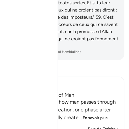
gens, des exemples de toutes sortes. Et si tu leur
apportes un prodige, ceux qui ne croient pas diront :
"Certes, vous n’êtes que des imposteurs."
59
.
C’est
ainsi qu’Allah scelle les cœurs de ceux qui ne savent
pas.
60
.
Sois donc patient, car la promesse d’Allah
est vérité. Et que ceux qui ne croient pas fermement
ne t’ébranlent pas !
-
French Translation(Muhammad Hamidullah)
Lisez le Tafsir
Ibn Kathir (Abridged)
The Different Stages of Man
Here Allah points out how man passes through
different stages of creation, one phase after
another. He is originally create
…
En savoir plus