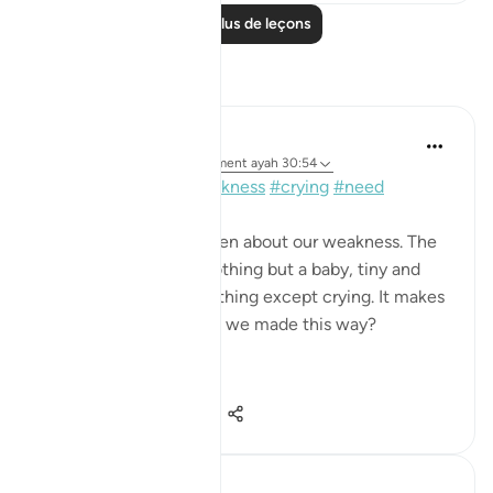
Lire plus de leçons
Réflexions
Kulsum Maniar
il y a 17 semaines
·
Référencement
ayah 30:54
Quick reflection:
#weakness
#crying
#need
Allah ﷻ reminds us often about our weakness. The
time when we were nothing but a baby, tiny and
incapable of doing anything except crying. It makes
me wonder... why were we made this way?
Every ani...
Voir plus
12
0
71
Marjan