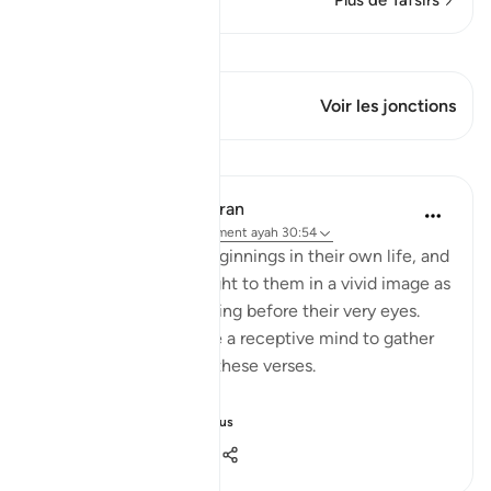
Plus de Tafsirs
Voir Qiraat
Ce verset a 1 Jonctions
Voir les jonctions
Leçons
In the Shade of the Quran
il y a 31 semaines
·
Référencement
ayah 30:54
Unbelievers see the beginnings in their own life, and
they see the end brought to them in a vivid image as
though it were happening before their very eyes.
They only need to have a receptive mind to gather
the inspiration behind these verses.
"It is God who c...
Voir plus
0
0
97