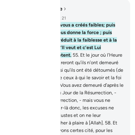
Lire dans le contexte
Chapitre 30, Page 410, Juz 21
54
.
Allah, c’est Lui qui vous a créés faibles; puis
après la faiblesse, Il vous donne la force ; puis
après la force, Il vous réduit à la faiblesse et à la
vieillesse: Il crée ce qu’Il veut et c’est Lui
l’Omniscient, l’Omnipotent.
55
.
Et le jour où l’Heure
arrivera, les criminels jureront qu’ils n’ont demeuré
qu’une heure. C’est ainsi qu’ils ont été détournés (de
la vérité);
56
.
tandis que ceux à qui le savoir et la foi
furent donnés diront : "Vous avez demeuré d’après le
Décret d’Allah, jusqu’au Jour de la Résurrection, -
voici le Jour de la Résurrection, - mais vous ne
saviez point."
57
.
ce jour-là donc, les excuses ne
seront pas utiles aux injustes et on ne leur
demandera pas à chercher à plaire à [Allah].
58
.
Et
dans ce Coran, Nous avons certes cité, pour les