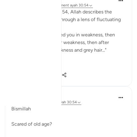
il y a 21 semaines
·
Référencement
ayah 30:54
In Surah Ar-Rum, Ayah 54, Allah describes the
trajectory of our lives through a lens of fluctuating
strength:
"Allah is He Who created you in weakness, then
gave you strength after weakness, then after
strength gave you weakness and grey hair..."
When reflect...
Voir plus
7
0
45
Parveen Ahmed
il y a 2 ans
·
Référencement
ayah 30:54
Bismillah
Scared of old age?