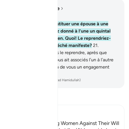
Lire dans le contexte
Chapitre 4, Page 81, Juz 4
20
.
Si vous voulez substituer une épouse à une
autre, et que vous ayez donné à l’une un quintal
(d’or), n’en reprenez rien. Quoi! Le reprendriez-
vous par injustice et péché manifeste?
21
.
Comment oseriez-vous le reprendre, après que
l’union la plus intime vous ait associés l’un à l’autre
et qu’elles aient obtenu de vous un engagement
solennel?
-
French Translation(Muhammad Hamidullah)
Lisez le Tafsir
Ibn Kathir (Abridged)
Meaning of `Inheriting Women Against Their Will