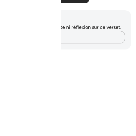
Notes et réflexions
Vous n'avez aucune note ni réflexion sur ce verset.
Notez vos pensées…
Notes
placeholders
close