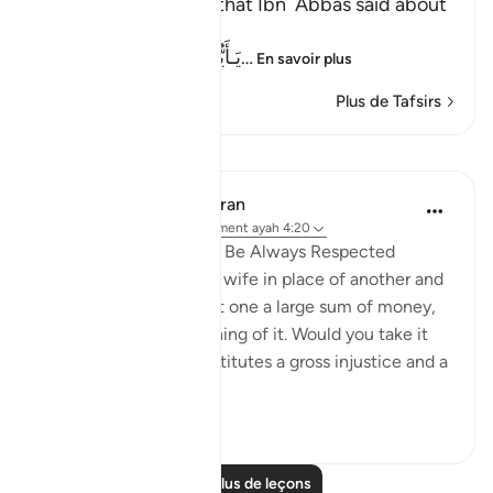
Al-Bukhari recorded that Ibn `Abbas said about
the Ayah,
يَـأَيُّهَا الَّذِينَ ءَامَنُواْ لاَ يَحِلُّ لَ
…
En savoir plus
Plus de Tafsirs
Leçons
In the Shade of the Quran
il y a 31 semaines
·
Référencement
ayah 4:20
Marriage Conditions to Be Always Respected
If you wish to take one wife in place of another and
you have given the first one a large sum of money,
do not take away anything of it. Would you take it
away though that constitutes a gross injustice and a
manifest ...
Voir plus
1
0
Lire plus de leçons