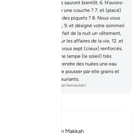
Encore une fois, non! Ils sauront bientôt.
6
.
N’avons-
Nous pas fait de la terre une couche ?
7
.
et (placé)
les montagnes comme des piquets ?
8
.
Nous vous
avons créés en couples,
9
.
et désigné votre sommeil
pour votre repos,
10
.
et fait de la nuit un vêtement,
11
.
et assigné le jour pour les affaires de la vie,
12
.
et
construit au-dessus de vous sept (cieux) renforcés,
13
.
et [y] avons placé une lampe (le soleil) très
ardente,
14
.
et fait descendre des nuées une eau
abondante.
15
.
pour faire pousser par elle grains et
plantes.
16
.
et jardins luxuriants.
-
French Translation(Muhammad Hamidullah)
Lisez le Tafsir
Ibn Kathir (Abridged)
Which was revealed in Makkah