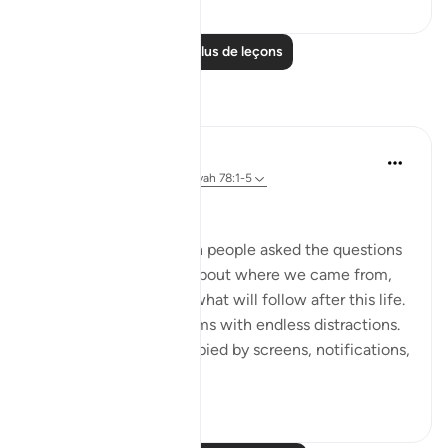
Lire plus de leçons
Réflexions
Dr Maryam Fayyaz
il y a 2 ans
·
Référencement
ayah 78:1-5
﷽
There was a time when people asked the questions
that truly mattered—about where we came from,
why we are here, and what will follow after this life.
But now, the world hums with endless distractions.
Our thoughts are occupied by screens, notifications,
and...
Voir plus
16
1