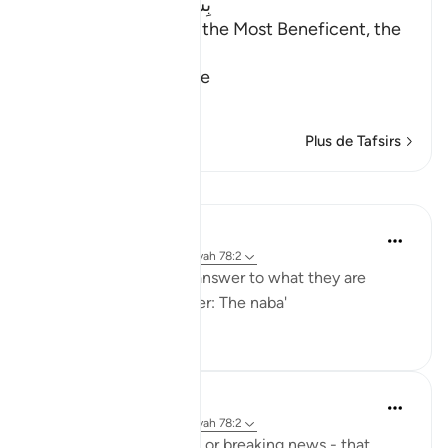
بِسْمِ اللَّهِ الرَّحْمَـنِ الرَّحِيمِ
In the Name of Allah, the Most Beneficent, the
Most Merciful.
Refutation against the
…
En savoir plus
Plus de Tafsirs
Leçons
Yaser Birjas
il y a 8 ans
·
Référencement
ayah 78:2
The great news is the answer to what they are
questioning one another: The naba'
0
0
Yaser Birjas
il y a 8 ans
·
Référencement
ayah 78:2
An-Naba means Khabr, or breaking news - that