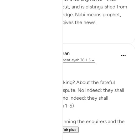
which rises up, stands out, and is distinguished from
information and knowledge. Nabi means prophet,
and he is the one who gives the news.
0
0
In the Shade of the Quran
il y a 31 semaines
·
Référencement
ayah 78:1-5
Needless Enquiry
About what are they asking? About the fateful
tiding on which they dispute. No indeed; they shall
certainly know! Again, no indeed; they shall
certainly know! (Verses 1-5)
The surah opens by shunning the enquirers and the
enquiry. It wonders...
Voir plus
1
0