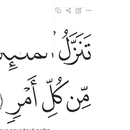
ﱸ
ﱹ
تنزل الملايكة والروح فيها باذن ربهم من كل امر ٤
تَنَزَّلُ ٱلْمَلَـٰٓئِكَةُ وَٱلرُّوحُ فِيهَا بِإِذْنِ رَبِّهِم مِّن كُلِّ أَم
ﱾ
ﱿ
ﲀ
ﲁ