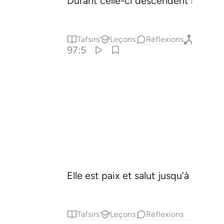
Durant celle-ci descendent les Ange
Tafsirs
Leçons
Réflexions
Qiraat
97:5
Elle est paix et salut jusqu’à l’appar
Tafsirs
Leçons
Réflexions