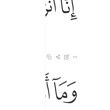
ﱥ
ﱦ
ﱧ
ﱨ
ﱫ
ﱬ
ﱭ
وما ادراك ما ليلة القدر ٢
وَمَآ أَدْرَىٰكَ مَا لَيْلَةُ ٱلْقَدْرِ ٢