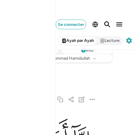
Se connecter
Ayah par Ayah
Lecture
Info
Écouter
Traduction
: Muhammad Hamidullah
انا انزلناه في ليلة القدر ١
إِنَّآ أَنزَلْنَـٰهُ فِى لَيْلَةِ ٱلْقَدْرِ ١