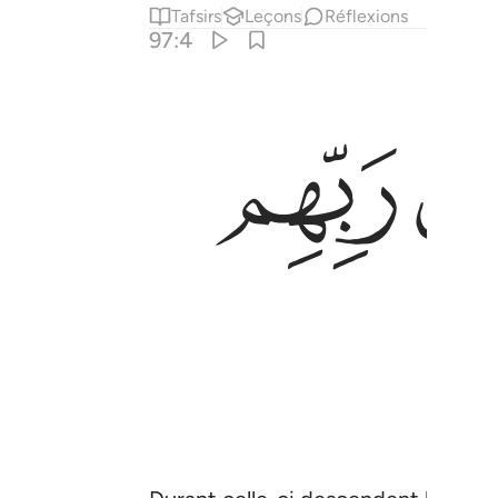
Tafsirs
Leçons
Réflexions
97:4
ﱽ