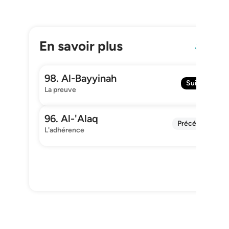
En savoir plus
Relire
98. Al-Bayyinah
Suivant
La preuve
96. Al-'Alaq
Précédent
L'adhérence