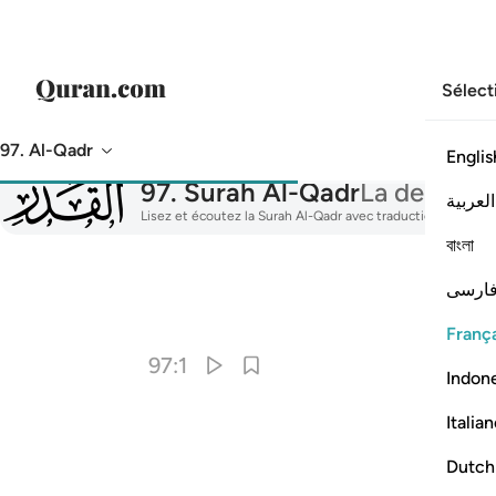
Sélect
97. Al-Qadr
Englis
097
97
.
Surah Al-Qadr
La destinée
العربية
Lisez et écoutez la Surah Al-Qadr avec traduction, tafsir, ré
বাংলা
ارسی
França
97:1
Indon
Italia
Dutch