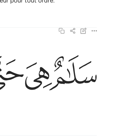
neur pour tout ordre.
ﲂ
ﲃ
ﲄ
سلام هي حتى مطلع الفجر ٥
سَلَـٰمٌ هِىَ حَتَّىٰ مَطْلَعِ ٱلْفَجْرِ ٥