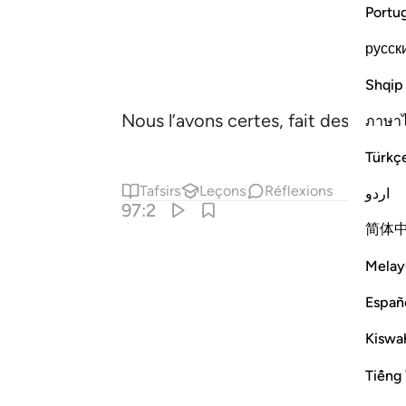
Portu
русск
Shqip
Nous l’avons certes, fait descendre
ภาษา
Türkç
Tafsirs
Leçons
Réflexions
اردو
97:2
简体
Melay
Españ
Kiswah
Tiếng 