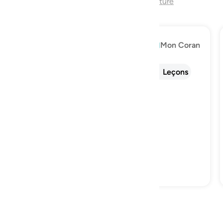
Fin du chapitre
Continuerla Lecture
Explorer
Mon Coran
Info
Tafsir
Réflexions
Leçons