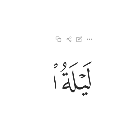
ﱱ
ﱲ
ﱳ
ليلة القدر خير من الف شهر ٣
لَيْلَةُ ٱلْقَدْرِ خَيْرٌۭ مِّنْ أَلْفِ شَهْرٍۢ ٣