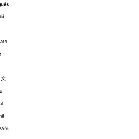
ﱩ
ﱪ
guês
ий
 (le Coran) pendant la nuit d’Al-Qadr (du Destin).
ไทย
e
中文
u
ﱮ
ﱯ
ﱰ
ol
ili
Việt