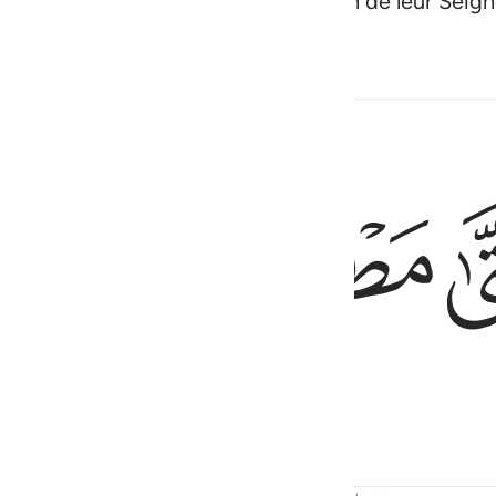
s ainsi que l’Esprit
, par permission de leur Seig
1
ﲅ
ﲆ
ﲇ
ition de l’aube.