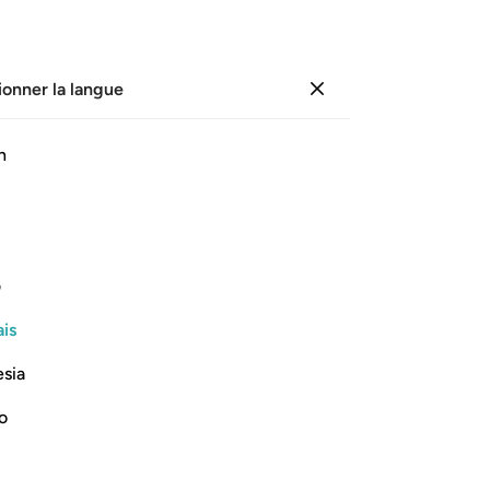
ionner la langue
Se connecter
Page
598
Juz
30
/
Hizb
60
h
citation audio, signification mot à mot, et translittération.
ف
Au nom d’Allah, le Tout Miséricordieux, le Très Miséricordieux
is
esia
no