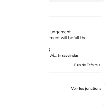
Lisez le Tafsir
Ibn Kathir (Abridged)
Terrors of the Day of Judgement
Allah says that the torment will befall the
disbelievers.
يَوْمَ تَكُونُ السَّمَآءُ كَالْمُهْلِ
(The Day that the sky wi
…
En savoir plus
Plus de Tafsirs
Voir Qiraat
Ce verset a 1 Jonctions
Voir les jonctions
Leçons