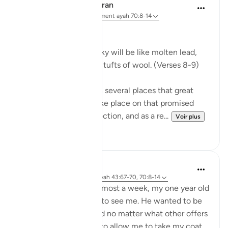
In the Shade of the Quran
il y a 31 semaines
·
Référencement
ayah 70:8-14
Celestial Events
On the day when the sky will be like molten lead,
and the mountains like tufts of wool. (Verses 8-9)
The Qur'an mentions in several places that great
celestial events will take place on that promised
day, the Day of Resurrection, and as a re...
Voir plus
0
0
Hammad Fahim
il y a 2 ans
·
Référencement
ayah 43:67-70, 70:8-14
After being away for almost a week, my one year old
son was super excited to see me. He wanted to be
picked up and held, and no matter what other offers
were proposed to him to allow me to take my coat