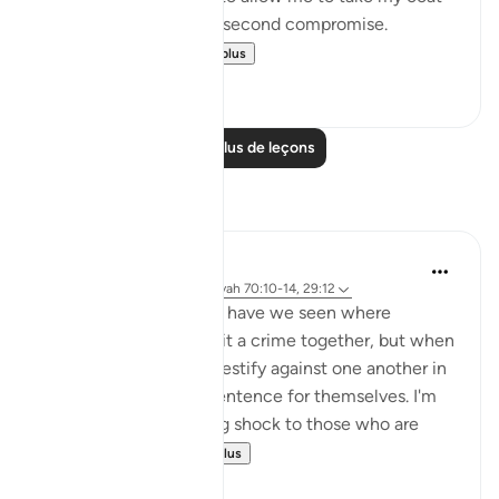
off, he would not for a second compromise.
SubhanAllah. Al...
Voir plus
31
14
Lire plus de leçons
Réflexions
A Siddiqui
il y a 4 ans
·
Référencement
ayah 70:10-14, 29:12
How many court cases have we seen where
multiple people commit a crime together, but when
they are caught, they testify against one another in
order to get a lighter sentence for themselves. I'm
sure this comes as a big shock to those who are
being testified ...
Voir plus
27
2