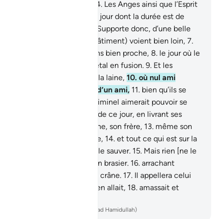
des voies d’ascension.
4
.
Les Anges ainsi que l’Esprit
montent vers Lui en un jour dont la durée est de
cinquante mille ans.
5
.
Supporte donc, d’une belle
patience.
6
.
Ils le (le châtiment) voient bien loin,
7
.
alors que Nous le voyons bien proche,
8
.
le jour où le
ciel sera comme du métal en fusion.
9
.
Et les
montagnes comme de la laine,
10
.
où nul ami
dévoué ne s’enquerra d’un ami,
11
.
bien qu’ils se
voient l’un l’autre. Le criminel aimerait pouvoir se
racheter du châtiment de ce jour, en livrant ses
enfants,
12
.
sa compagne, son frère,
13
.
même son
clan qui lui donnait asile,
14
.
et tout ce qui est sur la
terre, tout, qui pourrait le sauver.
15
.
Mais rien [ne le
sauvera]. [L’Enfer] est un brasier.
16
.
arrachant
brutalement la peau du crâne.
17
.
Il appellera celui
qui tournait le dos et s’en allait,
18
.
amassait et
thésaurisait.
-
French Translation(Muhammad Hamidullah)