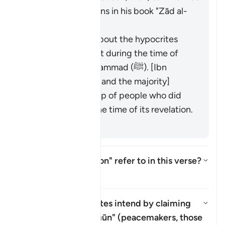
the scholars' opinions in his book "Zād al-
Masīr" as follows:
It was revealed about the hypocrites
who were present during the time of
the Prophet Muḥammad (ﷺ). [Ibn
ʿAbbās, Mujāhid, and the majority]
It refers to a group of people who did
not yet exist at the time of its revelation.
[Salman al-Fārisī]
What does "corruption" refer to in this verse?
Basculer la réponse pour What do
Tafsir
What do the hypocrites intend by claiming
that they are
"muṣliḥūn"
(peacemakers, those