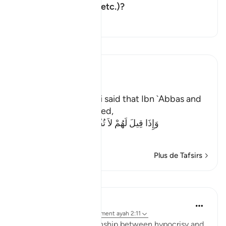
Basculer la réponse pour What d
putting things right, etc.)?
Tafsir
Lisez le Tafsir
Ibn Kathir (Abridged)
Meaning of Mischief
In his Tafsir, As-Suddi said that Ibn `Abbas and
Ibn Mas`ud commented,
وَإِذَا قِيلَ لَهُمْ لاَ تُفْسِدُواْ فِى الأَرْضِ قَالُواْ إ
…
En savoir plus
Plus de Tafsirs
Leçons
Jasser Auda
il y a 38 semaines
·
Référencement
ayah 2:11
There is a close relationship between hypocrisy and