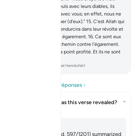
quand ils se trouvent seuls avec leurs diables, ils
disent: "Nous sommes avec vous; en effet, nous ne
faisions que nous moquer (d’eux)."
15
.
C’est Allah qui
Se moque d’eux et les endurcira dans leur révolte et
prolongera sans fin leur égarement.
16
.
Ce sont eux
qui ont troqué le droit chemin contre l’égarement.
Eh bien, leur négoce n’a point profité. Et ils ne sont
pas sur la bonne voie.
-
French Translation(Muhammad Hamidullah)
Lire les questions et réponses
Concerning whom was this verse revealed?
Basculer la réponse pour Conc
Tafsir
Répondre
Imām Ibn al-Jawzī (d. 597/1201) summarized