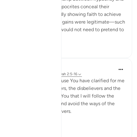
corruption on earth. Hypocrites conceal their
disbelief while outwardly showing faith to achieve
personal gains. If these gains were legitimate—such
as lawful trade—they would not need to pretend to
be believ...
Voir plus
10
0
Salah Soltan
il y a 8 ans
·
Référencement
ayah 2:5-16
I love You, O Lord because You have clarified for me
the ways of the believers, the disbelievers and the
hypocrites. I pledge to You that I will follow the
ways of the believers and avoid the ways of the
hypocrites and disbelievers.
#Ohebok_Rabi
13
0