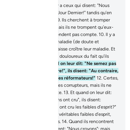
8
.
Et parmi les gens, il y a ceux qui disent: "Nous
croyons en Allah et au Jour Dernier!" tandis qu’en
fait, ils n’y croient pas.
9
.
Ils cherchent à tromper
Allah et les croyants; mais ils ne trompent qu’eux-
mêmes, et ils ne s’en rendent pas compte.
10
.
Il y a
dans leurs cœurs une maladie (de doute et
d’hypocrisie), et Allah laisse croître leur maladie. Et
ils auront un châtiment douloureux du fait qu'ils
mentaient.
11
.
Et quand on leur dit: "Ne semez pas
la corruption sur la terre!", ils disent: "Au contraire,
nous ne sommes que des réformateurs!"
12
.
Certes,
ce sont eux les véritables corrupteurs, mais ils ne
s’en rendent pas compte.
13
.
Et quand on leur dit:
"Croyez comme les gens ont cru", ils disent:
"Croirons-nous comme ont cru les faibles d’esprit?"
Certes, ce sont eux les véritables faibles d’esprit,
mais ils ne le savent pas.
14
.
Quand ils rencontrent
ceux qui ont cru, ils disent: "Nous croyons"; mais