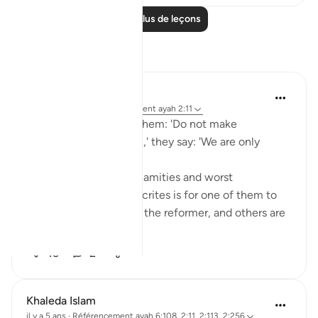
Lire plus de leçons
Réflexions
Dr. Akram Kassab
l’année dernière
·
Référencement
ayah 2:11
And when it is said to them: 'Do not make
corruption on the earth,' they say: 'We are only
reformers.'
One of the greatest calamities and worst
characteristics of hypocrites is for one of them to
stand out and say: I am the reformer, and others are
corrupt! He...
Voir plus
15
2
Khaleda Islam
il y a 5 ans
·
Référencement
ayah 6:108, 2:11, 2:113, 2:256