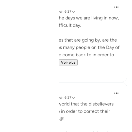
Abu Bakr Zoud
il y a 4 ans
·
Référencement
ayah 6:27
Don't complain about the days we are living in now,
even if they are dark difficult day.
These hours and minutes that are going by, are the
same hours and minutes many people on the Day of
Judgment would beg to come back to in order to
correct their relation...
Voir plus
36
2
Abu Bakr Zoud
il y a 5 ans
·
Référencement
ayah 6:27
We are now living in a world that the disbelievers
would wish to return to in order to correct their
relationship with Allah ﷻ.