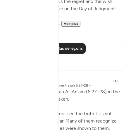
Allah ﷻ mentioned to us the regret and the wish
the disbelievers will have on the Day of Judgment:
وَلَو تَرى إِذ وُقِفوا عَلَى ال...
Voir plus
25
2
Lire plus de leçons
Réflexions
aira Fatima
il y a 24 semaines
·
Référencement
ayah 6:27-28
While reflecting on Surah Al-An’am (6:27–28) in the
Qur’an, I was deeply shaken.
It is not that people do not see the truth. It is not
that the signs are unclear. Many of them recognize
the truth. Even if miracles were shown to them,