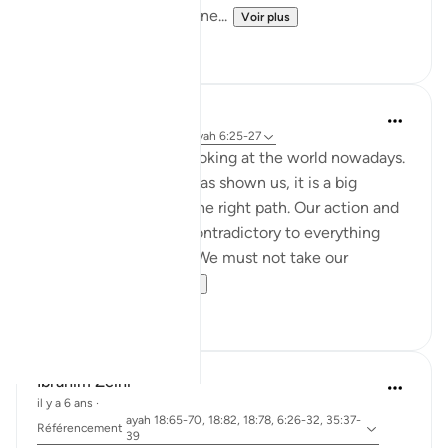
even if they were returne...
Voir plus
1
0
Nadrah
il y a 5 ans
·
Référencement
ayah 6:25-27
It is very concerning looking at the world nowadays.
With every sign Allah has shown us, it is a big
reminder to return to the right path. Our action and
words should not be contradictory to everything
Allah said in al-Quran. We must not take our
favourite par...
Voir plus
2
0
Ibrahim Zeini
il y a 6 ans
·
ayah 18:65-70, 18:82, 18:78, 6:26-32, 35:37-
Référencement
39