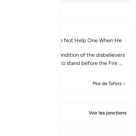
Lisez le Tafsir
Ibn Kathir (Abridged)
Wishes and Hopes Do Not Help One When He
Sees the Torment
Allah mentions the condition of the disbelievers
when they are made to stand before the Fire
…
En savoir plus
Plus de Tafsirs
Voir Qiraat
Ce verset a 1 Jonctions
Voir les jonctions
Leçons