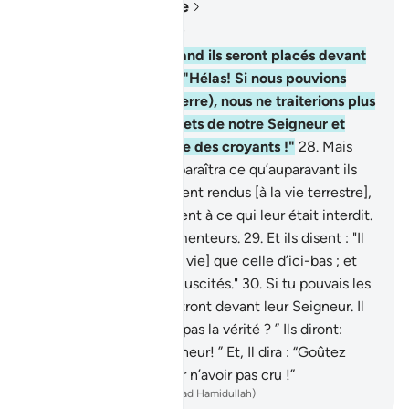
Lire dans le contexte
Chapitre 6, Page 130, Juz 7
27
.
Si tu les voyais, quand ils seront placés devant
le Feu. Ils diront alors: "Hélas! Si nous pouvions
être renvoyés (sur la Terre), nous ne traiterions plus
de mensonges les versets de notre Seigneur et
nous serions du nombre des croyants !"
28
.
Mais
non ! Voilà que leur apparaîtra ce qu’auparavant ils
cachaient . Or, s’ils étaient rendus [à la vie terrestre],
ils reviendraient sûrement à ce qui leur était interdit.
Ce sont vraiment des menteurs.
29
.
Et ils disent : "Il
n’y a pour nous [d’autre vie] que celle d’ici-bas ; et
nous ne serons pas ressuscités."
30
.
Si tu pouvais les
voir lorsqu’ils comparaîtront devant leur Seigneur. Il
leur dira : “Cela n’est-il pas la vérité ? ” Ils diront:
“Mais si! Par notre Seigneur! ” Et, Il dira : “Goûtez
alors au châtiment pour n’avoir pas cru !”
-
French Translation(Muhammad Hamidullah)