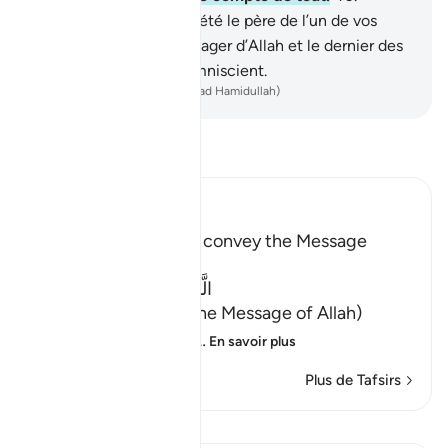
Mohammed n’a jamais été le père de l’un de vos
hommes , mais le messager d’Allah et le dernier des
Prophètes. Allah est Omniscient.
-
French Translation(Muhammad Hamidullah)
Lisez le Tafsir
Ibn Kathir (Abridged)
Praise for Those Who convey the Message
Allah says:
الَّذِينَ يُبَلِّغُونَ رِسَالـتِ اللَّهِ
(Those who convey the Message of Allah)
meaning, to His crea
…
En savoir plus
Plus de Tafsirs
Leçons