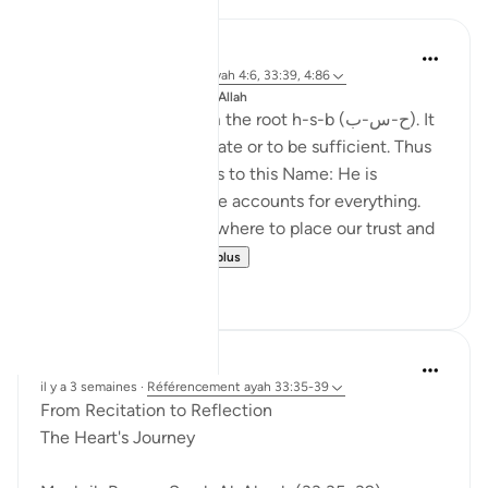
J Yousef
il y a 8 ans
·
Référencement
ayah 4:6, 33:39, 4:86
Publié dans
The 99 Names of Allah
This Name comes from the root h-s-b (ح-س-ب). It
means to count, calculate or to be sufficient. Thus
there are two meanings to this Name: He is
sufficient for us, and He accounts for everything.
This Name reminds us where to place our trust and
our hope. It rem...
Voir plus
3
1
ekaterina myachina
il y a 3 semaines
·
Référencement
ayah 33:35-39
From Recitation to Reflection
The Heart's Journey