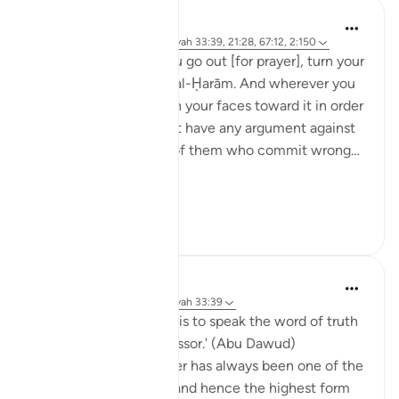
Taimiyyah Zubair
il y a 4 ans
·
Référencement
ayah 33:39, 21:28, 67:12, 2:150
And from wherever you go out [for prayer], turn your
face toward al-Masjid al-Ḥarām. And wherever you
[believers] may be, turn your faces toward it in order
that the people will not have any argument against
you, except for those of them who commit wrong…
Me...
Voir plus
21
2
Mohannad Hakeem
il y a 5 ans
·
Référencement
ayah 33:39
'The best form of jihad is to speak the word of truth
in the face of an oppressor.' (Abu Dawud)
Speaking truth to power has always been one of the
great acts of worship, and hence the highest form