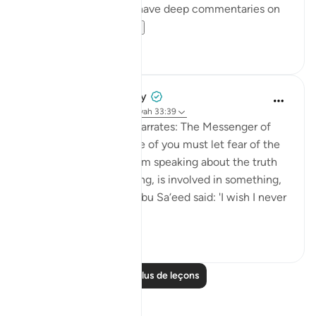
of Jihad. The scholars have deep commentaries on
the reasonin...
Voir plus
18
5
Prophetic Commentary
il y a 8 ans
·
Référencement
ayah 33:39
Abu Sa‘eed al-Khudri narrates: The Messenger of
Allah (saws) said: 'None of you must let fear of the
people prevent him from speaking about the truth
when he sees something, is involved in something,
or hears something.' (Abu Sa‘eed said: 'I wish I never
heard...
Voir plus
1
0
Lire plus de leçons
Réflexions