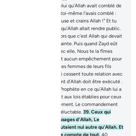
37
.
Quand tu disais à celui qu’Allah avait comblé de
bienfaits, tout comme toi-même l’avais comblé :
"Garde pour toi ton épouse et crains Allah !" Et tu
cachais en ton âme ce qu’Allah allait rendre public.
Tu craignais les gens alors que c’est Allah qui devait
être plus digne de ta crainte. Puis quand Zayd eût
cessé toute relation avec elle, Nous te la fîmes
épouser, afin qu’il n’y ait aucun empêchement pour
les croyants d’épouser les femmes de leurs fils
adoptifs, quand ceux-ci cessent toute relation avec
elles. Le commandement d’Allah doit être exécuté .
38
.
Nul grief à faire au Prophète en ce qu’Allah lui a
imposé , conformément aux lois établies pour ceux
qui vécurent antérieurement. Le commandement
d’Allah est un décret inéluctable.
39
.
Ceux qui
communiquent les messages d’Allah, Le
craignaient et ne redoutaient nul autre qu’Allah. Et
Allah suffit pour tenir le compte de tout.
40
.