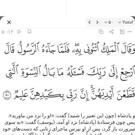
فسیر: Yusuf ۵۰:۱۲
۵۰
Yusuf
وارد شوید
۵۰:۱۲
قال الملك ايتوني به فلما جاءه الرسول قال ارجع الى ربك فاساله ما با
ﲙ
ﲚ
ﲛ
ﲜﲝ
ﲞ
ﲟ
ﲠ
ﲡ
َقَالَ ٱلْمَلِكُ ٱئْتُونِى بِهِۦ ۖ فَلَمَّا جَآءَهُ ٱلرَّسُولُ قَالَ ٱرْجِعْ إِلَىٰ رَبِّكَ فَسْـَٔلْهُ 
ﲢ
ﲣ
ﲤ
ﲥ
ﲦ
ﲧ
ﲨ
ﲩ
ﲪ
ﲫﲬ
ﲭ
ﲮ
ﲯ
ﲰ
ﲱ
و پادشاه (چون این تعبیر را شنید) گفت: «او را نزد من بیاورید».
پس چون فرستادۀ (پادشاه) نزد او آمد، (یوسف) گفت: «به سوی
سرورت باز گرد، پس از او بپرس ماجرای زنانی که دست‌های خود