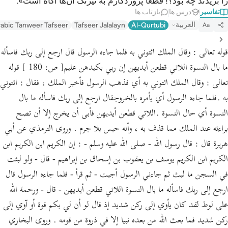
را بریدند چه بود؟! قطعاً پروردگارم به نیرنگ آن‌ها آگاه است».
تفاسیر
درس ها
بازتاب ها
العربية
abic Tanweer Tafseer
Tafseer Jalalayn
Al-Qurtubi
Aa
قوله تعالى : وقال الملك ائتوني به فلما جاءه الرسول قال ارجع إلى ربك فاسأله
ما بال النسوة اللاتي قطعن أيديهن إن ربي بكيدهن عليم[ ص: 180 ] قوله
تعالى : وقال الملك ائتوني به أي فذهب الرسول فأخبر الملك ، فقال : ائتوني
به .فلما جاءه الرسول أي يأمره بالخروجقال ارجع إلى ربك فاسأله ما بال
النسوة أي حال النسوة .اللاتي قطعن أيديهن فأبى أن يخرج إلا أن تصح
براءته عند الملك مما قذف به ، وأنه حبس بلا جرم . وروى الترمذي عن أبي
هريرة قال : قال رسول الله - صلى الله عليه وسلم - : إن الكريم ابن الكريم ابن
الكريم ابن الكريم يوسف بن يعقوب بن إسحاق بن إبراهيم - قال - ولو لبثت
في السجن ما لبث ثم جاءني الرسول أجبت - ثم قرأ - فلما جاءه الرسول قال
ارجع إلى ربك فاسأله ما بال النسوة اللاتي قطعن أيديهن - قال - ورحمة الله
على لوط لقد كان يأوي إلى ركن شديد إذ قال لو أن لي بكم قوة أو آوي إلى
ركن شديد فما بعث الله من بعده نبيا إلا في ذروة من قومه . وروى البخاري