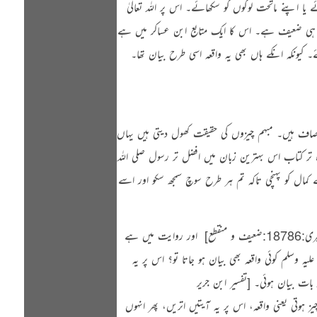
 اپنے ماتحت لوگوں کو سکھائے۔ اس پر اللہ تعالیٰ
 ہی ضعیف ہے۔ اس کا ایک متابع ابن عساکر میں ہے
 کیونکہ انکے ہاں بھی یہ واقعہ اسی طرح بیان تھا۔
اف ہیں۔ مبہم چیزوں کی حقیقت کھول دیتی ہیں یہاں
ہ تر کتاب اس بہترین زبان میں افضل تر رسول
صلی اللہ
ال کو پہنچی تاکہ تم ہر طرح سوچ سمجھ سکو اور اسے
 منقطع]
‏ اور روایت میں ہے
 علیہ وسلم
کوئی واقعہ بھی بیان ہو جاتا تو؟ اس پر یہ
 بات بیان ہوئی۔
[تفسیر ابن جریر
 ہوتی یعنی واقعہ، اس پر یہ آیتیں اتریں، پھر انہوں