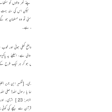
حتوں کو سورۃ یوسف سکھاؤ۔ جو مسلمان اسے پڑھے یا اسے اپنے گھر والوں کو سکھائے یا
Por
 وہ کسی مسلمان سے حسد نہ کرے۔
[الواحدي:599/2،ضعیف]
‏ لیکن اس کی سند بہت
р
لیہ کی کتاب دلائل النبوۃ میں ہے کہ جب یہودیوں نے یہ سورت سنی تو وہ مسلمان ہو گئے۔
وصالح سے اور ان کی سیدنا عبداللہ بن عباس رضی اللہ عنہما سے ہے۔
ภา
زر چکی ہے۔ اس کتاب یعنی قرآن شریف کی یہ آیتیں بہت واضح کھلی ہوئی اور خوب ص
ور مقصد کو پوری طرح واضح کر دینے والی اور وسعت و کثرت والی ہے، اسلیئے یہ پاکیز
 زمین کے بہتر مقام میں، وقتوں میں بہترین وقت میں نازل ہو کر ہر ایک طرح کے کم
简
ی اللہ علیہ وسلم
اگر کوئی واقعہ بیان فرماتے؟ اس پر یہ آیت اتری۔
[تفسیر ابن جریر الطبری:18786:ضعیف و
E
ضی اللہ عنہم کے سامنے تلاوت فرماتے رہے پھر انہوں نے کہا یا رسول اللہ!
صلی اللہ
Ki
 بیان فرماتے اس پر یہ آیت
«اللَّـهُ نَزَّلَ أَحْسَنَ الْحَدِيثِ»
[ 39-الزمر: 23 ]
‏ اتری۔ اور
Tiế
حابہ رضی اللہ عنہم نے کہا یا رسول اللہ بات سے اوپر کی اور قرآن سے نیچے کی کوئی چیز