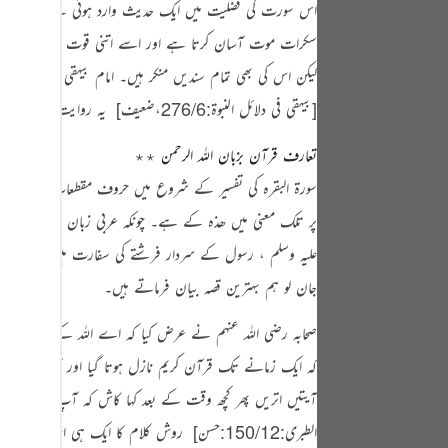
اس سورت کی فضلیت میں ایک حدیث وارد ہوئی ہے۔ کہ اپنے مات
tuguês
سکرات موت آسان کرتا ہے اور اسے اتنی قوت بخشتا ہے کہ
усский
لیکن اس کی بھی تمام سندیں منکر ہیں۔ امام بیہقی رحمۃ اللہ ع
Shqip
[بيهقي في دلائل النبوة:276/6،ضعیف]
‏ یہ روایت کلبی کی اب
ษาไทย
تعارف قرآن بزبان اللہ الرحمن ٭٭
Türkçe
سورۃ البقرہ کی تفسیر کے شروع میں حروف مقطعات کی بحث گ
اردو
پر تلک معنی میں ھذہ کے ہے۔ چونکہ عربی زبان نہایت کامل ا
علیہ وسلم
، رسول کے سردار فرشتے کی سفارت میں، تمام روئے
体中文
جان لو ہم بہترین قصہ بیان فرماتے ہیں۔
Melayu
صحابہ رضی اللہ عنہم نے عرض کیا کہ اے اللہ کے رسول!
صل
spañol
کہ ایک زمانے تک قرآن کریم نازل ہوتا گیا اور آپ صحابہ ر
swahili
آیتیں اتریں پھر کچھ وقت کے بعد کہا کاش کہ آپ کوئی بات
ng Việt
الطبری:150/12:حسن]
‏ روش کلام کا ایک ہی انداز دیکھ کر ص