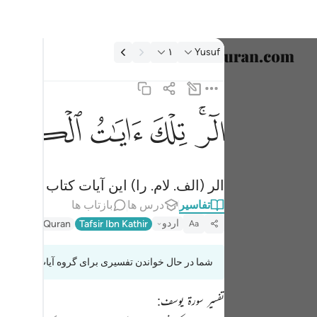
فسیر: Yusuf ۱:۱۲
۱
Yusuf
انتخاب ز
English
ﲒﲓ
ﲔ
ﲕ
ﲖ
الر تلك ايات الكتاب المبين ١
العربية
الٓر ۚ تِلْكَ ءَايَـٰتُ ٱلْكِتَـٰبِ ٱلْمُبِينِ ١
বাংলা
الر (الف. لام. را) این آیات کتاب روشنگ
فارسی
تفاسیر
درس ها
بازتاب ها
ançais
اردو
Fi Zilal Al-Quran
Tafsir Ibn Kathir
Aa
onesia
شما در حال خواندن تفسیری برای گروه آیات 12:1 تا 12:3
taliano
تفسیر سورۃ یوسف:
Dutch