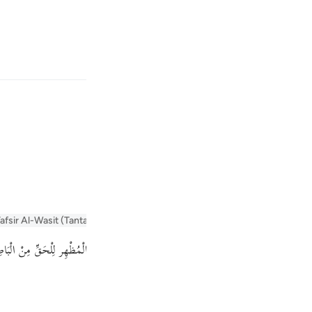
بان
وارد شوید
ﲗ
ﲘ
 است.
Fr
afsir Al-Wasit (Tantawi)
Tafsir Al-Tabari
Tafseer Al-Baghawi
Arabic T
Ind
قُرْآن وَالْإِضَافَة بِمَعْنَى مِنْ ﴿ٱلۡمُبِینِ ١﴾ الْمُظْهِر لِلْحَقِّ مِنْ الْبَاطِل
I