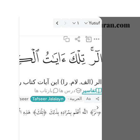
فسیر: Yusuf ۱:۱۲
۱
Yusuf
انتخاب ز
English
ﲒﲓ
ﲔ
ﲕ
ﲖ
الر تلك ايات الكتاب المبين ١
العربية
الٓر ۚ تِلْكَ ءَايَـٰتُ ٱلْكِتَـٰبِ ٱلْمُبِينِ ١
বাংলা
الر (الف. لام. را) این آیات کتاب روشنگر
فارسی
تفاسیر
درس ها
بازتاب ها
ançais
العربية
anweer Tafseer
Tafseer Jalalayn
Aa
onesia
﴿الۤرۚ﴾ اللَّه أَعْلَم بِمُرَادِهِ بِذَلِكَ ﴿تِلۡكَ﴾ هَذِهِ الْآيَات ﴿ءَایَـٰتُ ٱلۡكِتَـٰبِ﴾ الْ
taliano
Dutch