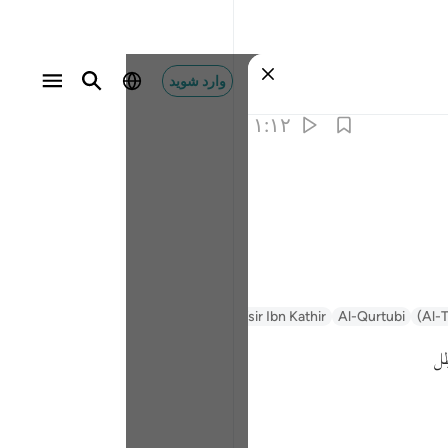
وارد شوید
۱:۱۲
Al-T
Al-Qurtubi
Tafsir Ibn Kathir
Tafsir Muyassar
السعدي Al-Sa'di