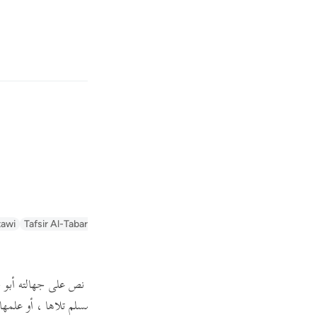
بان
وارد شوید
ﲗ
ﲘ
ر است.
Fr
awi)
Tafsir Al-Tabari
Tafseer Al-Baghawi
Arabic Tanweer Tafseer
Ta
Ind
I
ليم - المدائني ، وهو متروك ، عن هارون بن كثير - وقد نص على جهالته أبو ح
ه عليه وسلم :
" علموا أرقاءكم سورة يوسف ، فإنه أيما مسلم تلاها ، أو علمها 