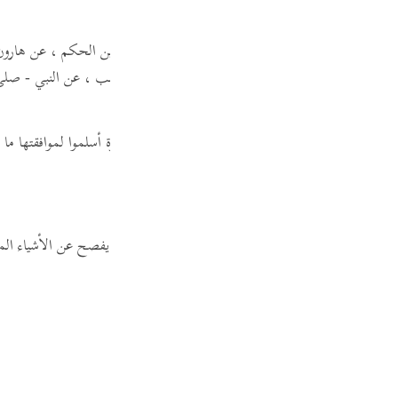
Por
р
قد ساقه له الحافظ ابن عساكر متابعا من طريق القاسم بن الحكم ، عن هارون
اء بن أبي ميمونة ، عن زر بن حبيش ، عن أبي بن كعب ، عن النبي - صلى ال
ภา
معوا رسول الله - صلى الله عليه وسلم - يتلو هذه السورة أسلموا لموافقتها م
رة
" البقرة "
.
简
 وهو القرآن ،
( المبين )
أي : الواضح الجلي ، الذي يفصح عن الأشياء المبهم
E
Ki
Tiế