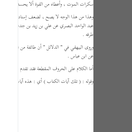
سكرات الموت ، وأعطاه من القوة ألا يحسد مسلما "
.
tuguês
усский
وهذا من هذا الوجه لا يصح ، لضعف إسناده بالكلية . و
عبد الواحد البصري عن علي بن زيد بن جدعان ، وعن عط
Shqip
طرقه .
ษาไทย
وروى البيهقي في
" الدلائل "
أن طائفة من اليهود حين س
Türkçe
عن ابن عباس .
اردو
أما الكلام على الحروف المقطعة فقد تقدم في أول سو
体中文
وقوله :
( تلك آيات الكتاب )
أي : هذه آيات الكتاب ،
Melayu
spañol
swahili
ng Việt