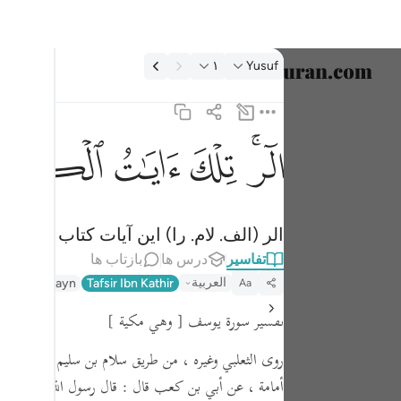
فسیر: Yusuf ۱:۱۲
۱
Yusuf
انتخاب ز
English
ﲒﲓ
ﲔ
ﲕ
ﲖ
الر تلك ايات الكتاب المبين ١
العربية
الٓر ۚ تِلْكَ ءَايَـٰتُ ٱلْكِتَـٰبِ ٱلْمُبِينِ ١
বাংলা
الر (الف. لام. را) این آیات کتاب روشنگ
فارسی
تفاسیر
درس ها
بازتاب ها
ançais
العربية
fseer Jalalayn
Tafsir Ibn Kathir
Aa
onesia
تفسير سورة يوسف
[ وهي مكية ]
taliano
روى الثعلبي وغيره ، من طريق سلام بن سليم -
ويقال :
س
Dutch
أمامة ،
عن أبي بن كعب قال :
قال رسول الله ،
صلى الل