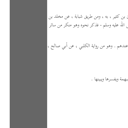
 بن كثير ، به ، ومن طريق شبابة ، عن مخلد بن
له عليه وسلم - فذكر نحوه وهو منكر من سائر
ا عندهم . وهو من رواية الكلبي ، عن أبي صالح ،
ة ويفسرها ويبينها .