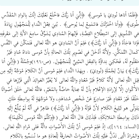
﴿فَلَمّا أتاها نُودِيَ يا مُوسى﴾ ﴿إنِّيَ أنا رَبُّكَ فاخْلَعْ نَعْلَيْكَ إنَّكَ بِالوادِ المُقَدَّسِ
طُوى﴾ ﴿وأنا اخْتَرْتُكَ فاسْتَمِعْ لِما يُوحى﴾ . بُنِيَ فِعْلُ النِّداءِ لِلْمَجْهُولِ زِيادَةً
في التَّشْوِيقِ إلى اسْتِطْلاعِ القِصَّةِ، فَإبْهامُ المُنادِي يُشَوِّقُ سامِعَ الآيَةِ إلى مَعْرِفَتِهِ
فَإذا فاجَأهُ (﴿إنِّيَ أنا رَبُّكَ﴾) عَلِمَ أنَّ المُنادِيَ هو اللَّهُ تَعالى فَتَمَكَّنَ في النَّفْسِ
كَمالَ التَّمَكُّنِ. ولِأنَّهُ أدْخَلُ في تَصْوِيرِ تِلْكَ الحالَةِ بِأنَّ مُوسى ناداهُ مُنادٍ غَيْرُ
مَعْلُومٍ لَهُ، فَحُكِيَ نِداؤُهُ بِالفِعْلِ المَبْنِيِّ لِلْمَجْهُولِ. (ص-١٩٦)وجُمْلَةُ (﴿إنِّيَ أنا
رَبُّكَ﴾) بَيانٌ لِجُمْلَةِ (نُودِيَ) . وبِهَذا النِّداءِ عَلِمَ مُوسى أنَّ الكَلامَ مُوَجَّهٌ إلَيْهِ مِن
قِبَلِ اللَّهِ تَعالى لِأنَّهُ كَلامٌ غَيْرُ مُعْتادٍ واللَّهُ تَعالى لا يُغَيِّرُ العَوائِدَ الَّتِي قَرَّرَها في
الأكْوانِ إلّا لِإرادَةِ الإعْلامِ بِأنَّ لَهُ عِنايَةٌ خاصَّةٌ بِالمُغَيَّرِ، فاللَّهُ تَعالى خَلَقَ أصْواتًا
خَلْقًا غَيْرَ مُعْتادٍ غَيْرَ صادِرَةٍ عَنْ شَخْصٍ مُشاهَدٍ، ولا مُوَجَّهَةٍ لَهُ بِواسِطَةِ مَلَكٍ
يَتَوَلّى هو تَبْلِيغَ الكَلامِ لِأنَّ قَوْلَهُ (﴿إنِّيَ أنا رَبُّكَ﴾) ظاهِرٌ في أنَّهُ لَمْ يُبَلِّغْ إلَيْهِ
ذَلِكَ بِواسِطَةِ المَلائِكَةِ، فَلِذَلِكَ قالَ اللَّهُ تَعالى (﴿وكَلَّمَ اللَّهُ مُوسى تَكْلِيمًا﴾
[النساء: ١٦٤])، إذْ عَلِمَ مُوسى أنَّ تِلْكَ الأصْواتِ دالَّةٌ عَلى مُرادِ اللَّهِ تَعالى.
والمُرادُ الَّتِي تَدُلُّ عَلَيْهِ تِلْكَ الأصْواتُ الخارِقَةُ لِلْعادَةِ هو ما نُسَمِّيهِ بِالكَلامِ