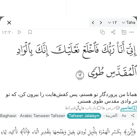
فسیر: Taha ۱۲:۲۰
۱۲
Taha
وارد شوید
۱۲:۲۰
ني انا ربك فاخلع نعليك انك بالواد المقدس طوى ١٢
ﲺ
ﲻ
ﲼ
ﲽ
ﲾ
ﲿ
ﳀ
ِنِّىٓ أَنَا۠ رَبُّكَ فَٱخْلَعْ نَعْلَيْكَ ۖ إِنَّكَ بِٱلْوَادِ ٱلْمُقَدَّسِ طُوًۭى ١٢
ﳁ
ﳂ
ﳃ
همانا من پروردگار تو هستم، پس کفش‌هایت را بیرون کن، که تو
در وادی مقدس طوی هستی.
تفاسیر
درس ها
بازتاب ها
قیراط
العربية
-Baghawi
Arabic Tanweer Tafseer
Tafseer Jalalayn
Aa
﴿إِنِّیۤ﴾ بِكَسْرِ الْهَمْزَة بِتَأْوِيلِ نُودِيَ بِقِيلَ وَبِفَتْحِهَا بِتَقْدِيرِ الْبَاء ﴿أَنَا۠﴾ تَأْكِيد لِيَاءِ