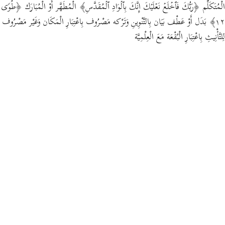
الْمُتَكَلِّم ﴿رَبُّكَ فَٱخۡلَعۡ نَعۡلَیۡكَ إِنَّكَ بِٱلۡوَادِ ٱلۡمُقَدَّسِ﴾ الْمُطَهَّر أَوْ الْمُبَارَك ﴿طُوࣰى
١٢﴾ بَدَل أَوْ عَطْف بَيَان بِالتَّنْوِينِ وَتَرْكه مَصْرُوف بِاعْتِبَارِ الْمَكَان وَغَيْر مَصْرُوف
لِلتَّأْنِيثِ بِاعْتِبَارِ الْبُقْعَة مَعَ الْعِلْمِيَّة