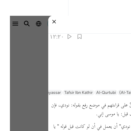
وارد شوید
۱۲:۲۰
Al-Ta
Al-Qurtubi
Tafsir Ibn Kathir
Tafsir Muyassar
السعدي Al-Sa'di
ّ على قراءتهم في موضع رفع بقوله:
نودي،
فإن
 قيل:
يا موسى إني.
نودي"
أن يعمل في أن لو كانت قبل قوله
" يا