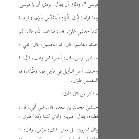
موسى "
،
وذلك أن يقال:
نودي أن يا موسى إني أنا رب
tuguês
усский
وأما قوله
( إِنَّكَ بِالْوَادِ الْمُقَدَّسِ طُوًى )
فإنه يقول: إنك ب
Shqip
كما حدثني عليّ،
قال:
ثنا عبد الله،
قال:
ثني معاوية، ع
ษาไทย
حدثنا القاسم،
قال:
ثنا الحسين،
قال:
ثني حجاج، عن ا
Türkçe
حدثني يونس،
قال:
أخبرنا ابن وهب،
قال:
قال ابن زيد،
اردو
واختلف أهل التأويل في تأويل قوله
(طُوًى)
فقال بعضهم: 
体中文
المقدس طوى.
Melayu
* ذكر من قال ذلك:
spañol
حدثني محمد بن سعد،
قال:
ثني أبي،
قال:
ثني عمي،
فطواه،
يقال:
طويت وادي كذا وكذا طوى من الليل، وارتف
swahili
ng Việt
وقال آخرون: بل معنى ذلك: مرّتين،
وقال:
ناداه ربه مر