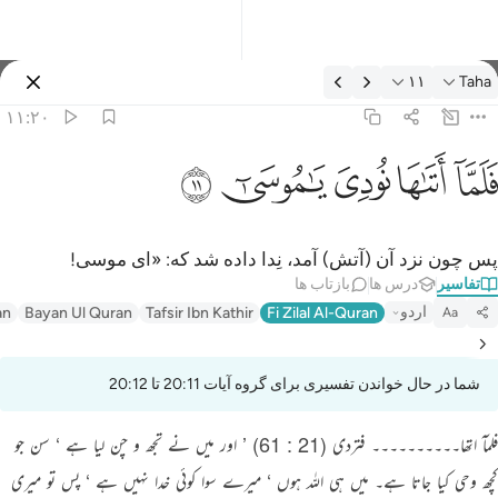
فسیر: Taha ۱۱:۲۰
۱۱
Taha
وارد شوید
۱۱:۲۰
لما اتاها نودي يا موسى ١١
ﲵ
ﲶ
ﲷ
ﲸ
ﲹ
َلَمَّآ أَتَىٰهَا نُودِىَ يَـٰمُوسَىٰٓ ١١
پس چون نزد آن (آتش) آمد، نِدا داده شد که: «ای موسی!
تفاسیر
درس ها
بازتاب ها
اردو
an
Bayan Ul Quran
Tafsir Ibn Kathir
Fi Zilal Al-Quran
Aa
شما در حال خواندن تفسیری برای گروه آیات 20:11 تا 20:12
فلمآ اتھا۔۔۔۔۔۔۔۔۔۔ فتردی (21 : 61) ’ اور میں نے تجھ و چن لیا ہے ‘ سن جو
کچھ وحی کیا جاتا ہے۔ میں ہی اللہ ہوں ‘ میرے سوا کوئی خدا نہیں ہے ‘ پس تو میری