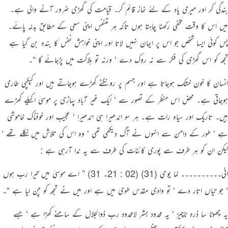
بندگی کر اور میری یاد کے لئے نماز قائم کر۔ قیامت کی گھڑی ضرور آنے والی ہے۔
میں اس کا وقت مخفی رکھنا چاہتا ہوں تاکہ ہر متنفس اپنی سعی کے مطابق بدلہ پائے۔
پس کوئی ایسا شخص جو اس پر ایمان نہیں لاتا اور اپنی خواہش نفس کا بندہ بن گیا ہے
تجھ کو اس گھڑی کی فکر سے نہ روک دے ‘ ورنہ تو ہلاکت میں پڑجائے گا “۔
انسان کا خون خشک ہوجاتا ہے اور جسم پر رونگٹے کھڑے ہوجاتے ہیں اور کپکپی طاری
ہوجاتی ہے۔ محض اس منظر کے تصور سے ‘ ایک غیر آباد پہاڑی پر موسیٰ اکیلے کھڑے
ہیں۔ تاریک اور سیاہ رات ہے۔ ہر سو اندھیرا ہی اندھیرا ‘ عجیب اور خوفناک خاموشی
ہے ‘ طور کے دامن سے انہوں نے آگ دیکھی تھی ‘ وہ اس کی تلاش میں نکلے تھے ‘
لیکن ان کو ہر طرف سے پوری کائنات کی طرف سے یہ ندا آرہی ہے :
انی۔۔۔۔۔۔۔۔۔۔ لما یوحی (31) (02 : 21۔ 31) ” اے موسیٰ میں تیرا رب ہوں
‘ جو تیاں اتار دے ‘ تو وادی مقدس طوی میں ہے اور میں نے تجھ کو چن لیا ہے “۔
یہ چھوٹا سا ذرہ ناچیز ‘ یہ محدود بشر لامحدود رب ذوالجلال کے سامنے کھڑا ہے ‘ جسے