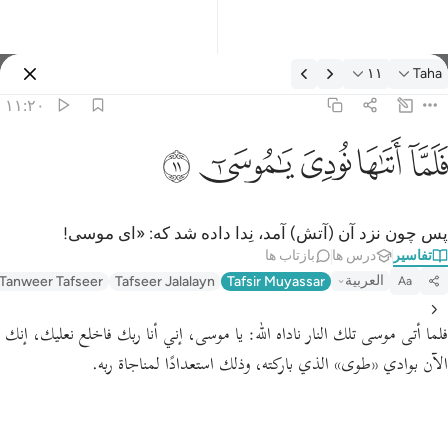
فسیر: Taha ۱۱:۲۰
۱۱
Taha
وارد شوید
۱۱:۲۰
لما اتاها نودي يا موسى ١١
ﲵ
ﲶ
ﲷ
ﲸ
ﲹ
َلَمَّآ أَتَىٰهَا نُودِىَ يَـٰمُوسَىٰٓ ١١
پس چون نزد آن (آتش) آمد، نِدا داده شد که: «ای موسی!
تفاسیر
درس ها
بازتاب ها
العربية
 Tanweer Tafseer
Tafseer Jalalayn
Tafsir Muyassar
Aa
فلما أتى موسى تلك النار ناداه الله:
يا موسى، إني أنا ربك فاخلع نعليك، إنك
الآن بوادي
«طوى»
الذي باركته، وذلك استعدادًا لمناجاة ربه.